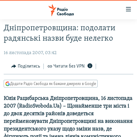
Доступність
посилання
Перейти
Дніпропетровщина: подолати
до
РАДІО СВОБОДА – 70 РОКІВ
радянські назви буде нелегко
основного
ВСЕ ЗА ДОБУ
матеріалу
16 листопада 2007, 03:42
СТАТТІ
Перейти
до
ВІЙНА
ПОЛІТИКА
Поділитись
Читати без VPN
основної
РОСІЙСЬКА «ФІЛЬТРАЦІЯ»
ЕКОНОМІКА
навігації
Додати Радіо Свобода як бажане джерело в Google
Перейти
ДОНБАС.РЕАЛІЇ
СУСПІЛЬСТВО
до
Юлія Рацибарська Дніпропетровщина, 16 листопада
КРИМ.РЕАЛІЇ
КУЛЬТУРА
пошуку
2007 (RadioSvoboda.Ua) – Щонайменше три міста і
ТИ ЯК?
СПОРТ
до двох десятків районів доведеться
СХЕМИ
УКРАЇНА
перейменовувати Дніпропетровщині на виконання
президентського указу щодо зміни назв, де
ПРИАЗОВ’Я
СВІТ
фігурують події та імена діячів комуністичного