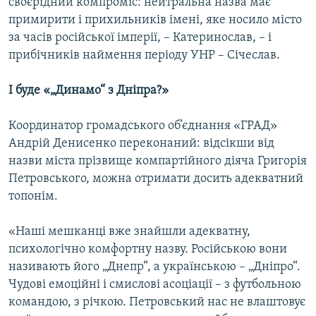
своєрідний компроміс: нейтральна назва має
примирити і прихильників імені, яке носило місто
за часів російської імперії, – Катеринослав, – і
Усі сайти RFE/RL
прибічників наймення періоду УНР – Січеслав.
І буде «„Динамо“ з Дніпра?»
Координатор громадського об’єднання «ГРАД»
Андрій Денисенко переконаний: відсікши від
назви міста прізвище компартійного діяча Григорія
Петровського, можна отримати досить адекватний
топонім.
«Наші мешканці вже знайшли адекватну,
психологічно комфортну назву. Російською вони
називають його „Днепр“, а українською – „Дніпро“.
Чудові емоційні і смислові асоціації – з футбольною
командою, з річкою. Петровський нас не влаштовує