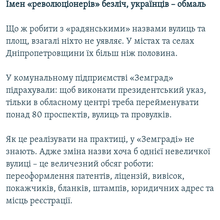
Імен «революціонерів» безліч, українців – обмаль
Що ж робити з «радянськими» назвами вулиць та
площ, взагалі ніхто не уявляє. У містах та селах
Дніпропетровщини їх більш ніж половина.
У комунальному підприємстві «Земград»
підрахували: щоб виконати президентський указ,
тільки в обласному центрі треба перейменувати
понад 80 проспектів, вулиць та провулків.
Як це реалізувати на практиці, у «Земграді» не
знають. Адже зміна назви хоча б однієї невеличкої
вулиці – це величезний обсяг роботи:
переоформлення патентів, ліцензій, вивісок,
покажчиків, бланків, штампів, юридичних адрес та
місць реєстрації.