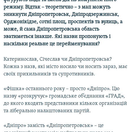
КИТАЙ.ВИКЛИКИ
режиму. Відтак – теоретично – з мап можуть
зникнути Дніпропетровськ, Дніпродзержинськ,
МУЛЬТИМЕДІА
Орджонікідзе, сотні площ, проспектів та вулиць, а
ФОТО
може, й сама Дніпропетровська область
зватиметься інакше. Які назви пропонують і
СПЕЦПРОЄКТИ
наскільки реальне це перейменування?
ПОДКАСТИ
Катеринослав, Січеслав чи Дніпропетровськ?
КРИМ РЕАЛІЇ
Кожна з назв, які місто носило чи носить зараз, має
РУС
своїх прихильників та супротивників.
УКР
«Фішка» останнього року – просто «Дніпро». Цю
КТАТ
назву «розкручує» громадське об’єднання «ГРАД»,
до якого входять представники кількох організацій
ДОЛУЧАЙСЯ!
та ліберально налаштованих партій.
«Дніпро» замість «Дніпропетровськ» – це