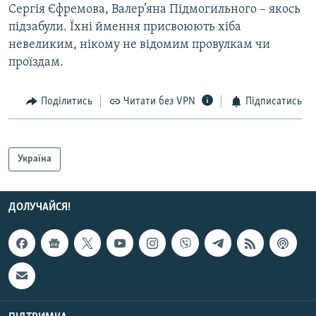
Сергія Єфремова, Валер’яна Підмогильного – якось
підзабули. Їхні ймення присвоюють хіба
невеликим, нікому не відомим провулкам чи
проїздам.
Поділитись
Читати без VPN
Підписатись
Україна
ДОЛУЧАЙСЯ!