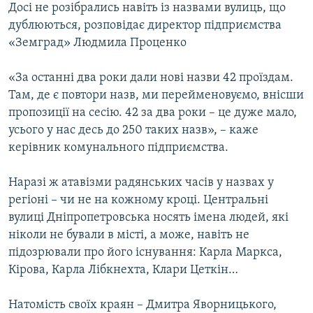
Досі не розібрались навіть із назвами вулиць, що
дублюються, розповідає директор підприємства
«Земград» Людмила Проценко
«За останні два роки дали нові назви 42 проїздам.
Там, де є повтори назв, ми перейменовуємо, внісши
пропозиції на сесію. 42 за два роки – це дуже мало,
усього у нас десь до 250 таких назв», – каже
керівник комунального підприємства.
Наразі ж атавізми радянських часів у назвах у
регіоні – чи не на кожному кроці. Центральні
вулиці Дніпропетровська носять імена людей, які
ніколи не бували в місті, а може, навіть не
підозрювали про його існування: Карла Маркса,
Кірова, Карла Лібкнехта, Клари Цеткін…
Натомість своїх краян – Дмитра Яворницького,