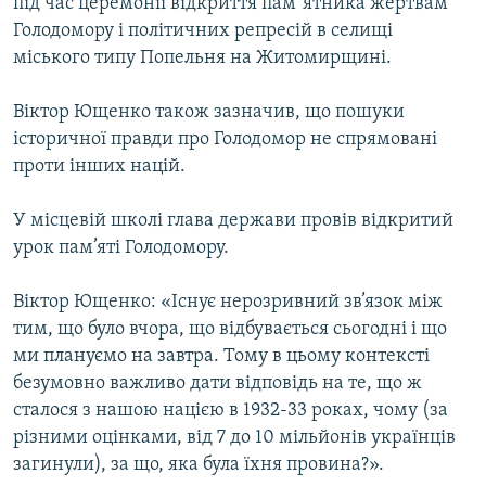
пiд час церемонiї вiдкриття пам''ятника жертвам
Голодомору i полiтичних репресiй в селищi
мiського типу Попельня на Житомирщині.
Усі сайти RFE/RL
Віктор Ющенко також зазначив, що пошуки
історичної правди про Голодомор не спрямовані
проти інших націй.
У місцевій школі глава держави провів відкритий
урок пам’яті Голодомору.
Віктор Ющенко: «Існує нерозривний зв’язок між
тим, що було вчора, що відбувається сьогодні і що
ми плануємо на завтра. Тому в цьому контексті
безумовно важливо дати відповідь на те, що ж
сталося з нашою нацією в 1932-33 роках, чому (за
різними оцінками, від 7 до 10 мільйонів українців
загинули), за що, яка була їхня провина?».