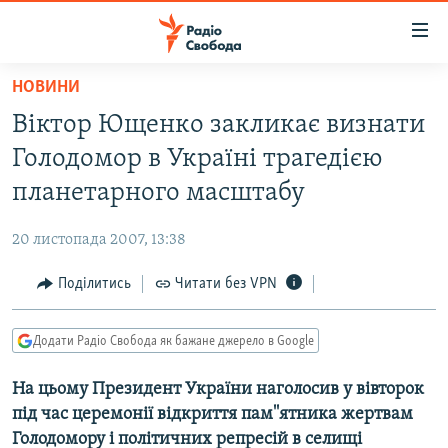
Доступність
посилання
Перейти
НОВИНИ
до
РАДІО СВОБОДА – 70 РОКІВ
Віктор Ющенко закликає визнати
основного
ВСЕ ЗА ДОБУ
матеріалу
Голодомор в Українi трагедiєю
СТАТТІ
Перейти
планетарного масштабу
до
ВІЙНА
ПОЛІТИКА
основної
20 листопада 2007, 13:38
РОСІЙСЬКА «ФІЛЬТРАЦІЯ»
ЕКОНОМІКА
навігації
Перейти
Поділитись
Читати без VPN
ДОНБАС.РЕАЛІЇ
СУСПІЛЬСТВО
до
КРИМ.РЕАЛІЇ
КУЛЬТУРА
пошуку
Додати Радіо Свобода як бажане джерело в Google
ТИ ЯК?
СПОРТ
На цьому Президент України наголосив у вівторок
СХЕМИ
УКРАЇНА
пiд час церемонiї вiдкриття пам''ятника жертвам
ПРИАЗОВ’Я
СВІТ
Голодомору i полiтичних репресiй в селищi