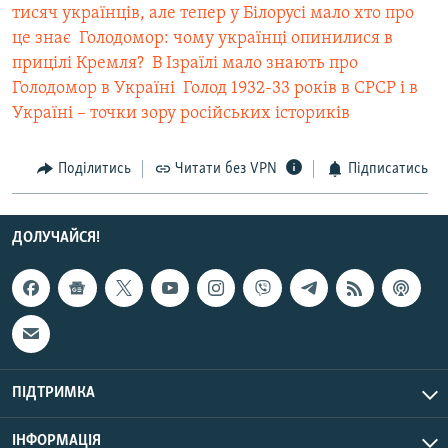
тисяч українців, але тепер у Білорусі мало хто про
це знає
 Голодомор: чому українці опинилися в
прицілі Кремля?
 В Ізраїлі мало знають про
Голодомор в Україні
 Голод 1932-33 років в СРСР і в
Україні – точки зору російських істориків
Поділитись
Читати без VPN
Підписатись
ДОЛУЧАЙСЯ!
ПІДТРИМКА
ІНФОРМАЦІЯ