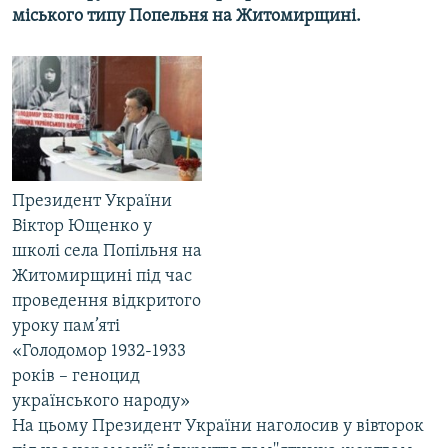
мiського типу Попельня на Житомирщині.
КИТАЙ.ВИКЛИКИ
МУЛЬТИМЕДІА
ФОТО
СПЕЦПРОЄКТИ
ПОДКАСТИ
Президент України
КРИМ РЕАЛІЇ
Віктор Ющенко у
РУС
школі села Попільня на
Житомирщині під час
УКР
проведення відкритого
КТАТ
уроку пам’яті
«Голодомор 1932-1933
ДОЛУЧАЙСЯ!
років – геноцид
українського народу»
На цьому Президент України наголосив у вівторок