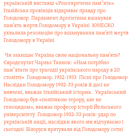
українській виставці «Розсекречена пам''ять»
Італійська провінція відкриває правду про
Голодомор
 Парламент Аргентини вшанував
пам’ять жертв Голодомору в Україні
 ЮНЕСКО
ухвалила резолюцію про вшанування пам’яті жертв
Голодомору в Україні
 Чи захищає Україна свою національну пам’ять?
Євродепутат Чарльз Таннок: «Нам потрібно
пам''ятати про трагедії українського народу в 20
столітті»
 Голодомор. 1932-1933
 Пісні про Голодомор
Наслідки Голодомору 1932-33 років й досі не
вивчені, вважає італійський історик.
 Український
Голодомор був «політикою терору, але не
геноцидом», вважає професор історії Йельського
університету
 Голодомор 1932-33 років: удар по
українській нації, наслідки якого ми відчуваємо і
сьогодні
 Білоруси врятували від Голодомору сотні