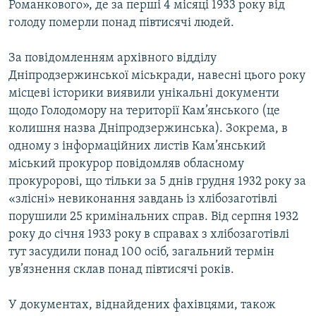
Романкового», де за перші 4 місяці 1933 року від
голоду померли понад півтисячі людей.
За повідомленням архівного відділу
Дніпродзержинської міськради, навесні цього року
місцеві історики виявили унікальні документи
щодо Голодомору на території Кам’янського (це
колишня назва Дніпродзержинська). Зокрема, в
одному з інформаційних листів Кам’янський
міський прокурор повідомляв обласному
прокуророві, що тільки за 5 днів грудня 1932 року за
«злісні» невиконання завдань із хлібозаготівлі
порушили 25 кримінальних справ. Від серпня 1932
року до січня 1933 року в справах з хлібозаготівлі
тут засудили понад 100 осіб, загальний термін
ув’язнення склав понад півтисячі років.
У документах, віднайдених фахівцями, також