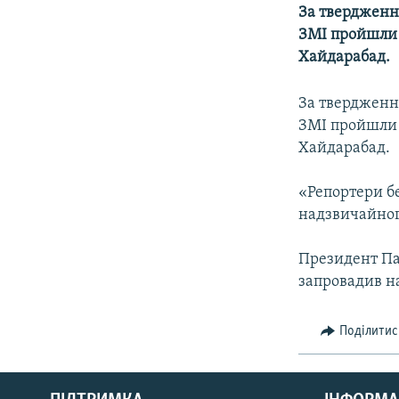
МУЛЬТИМЕДІА
За твердження
ФОТО
ЗМІ пройшли п
Хайдарабад.
СПЕЦПРОЄКТИ
ПОДКАСТИ
За твердження
ЗМІ пройшли п
Хайдарабад.
«Репортери б
надзвичайног
Президент Па
запровадив н
Поділитис
КРИМ РЕАЛІЇ
РУС