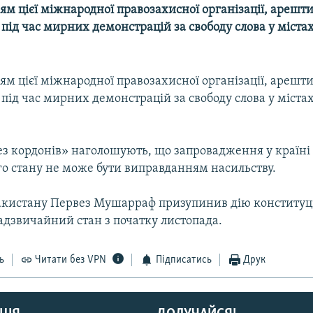
м цієї міжнародної правозахисної організації, арешт
ід час мирних демонстрацій за свободу слова у містах
м цієї міжнародної правозахисної організації, арешт
ід час мирних демонстрацій за свободу слова у містах
ез кордонів» наголошують, що запровадження у країні
о стану не може бути виправданням насильству.
кистану Первез Мушарраф призупинив дію конституці
адзвичайний стан з початку листопада.
ь
Читати без VPN
Підписатись
Друк