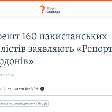
решт 160 пакистанських
лістів заявляють «Репор
ордонів»
7, 17:34
ь
Читати без VPN
обода як бажане джерело в Google