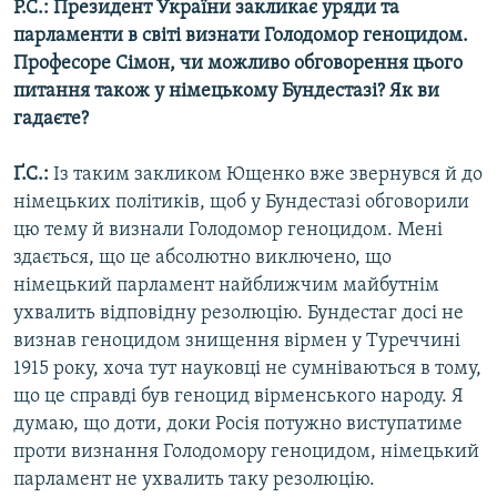
Р.С.: Президент України закликає уряди та
парламенти в світі визнати Голодомор геноцидом.
Професоре Сімон, чи можливо обговорення цього
питання також у німецькому Бундестазі? Як ви
гадаєте?
Ґ.С.:
Із таким закликом Ющенко вже звернувся й до
німецьких політиків, щоб у Бундестазі обговорили
цю тему й визнали Голодомор геноцидом. Мені
здається, що це абсолютно виключено, що
німецький парламент найближчим майбутнім
ухвалить відповідну резолюцію. Бундестаг досі не
визнав геноцидом знищення вірмен у Туреччині
1915 року, хоча тут науковці не сумніваються в тому,
що це справді був геноцид вірменського народу. Я
думаю, що доти, доки Росія потужно виступатиме
проти визнання Голодомору геноцидом, німецький
парламент не ухвалить таку резолюцію.