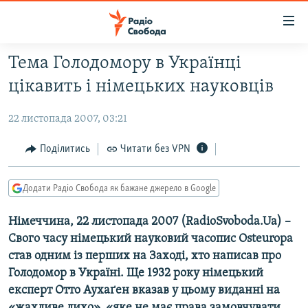
Доступність
посилання
Перейти
Тема Голодомору в Українці
до
РАДІО СВОБОДА – 70 РОКІВ
цікавить і німецьких науковців
основного
ВСЕ ЗА ДОБУ
матеріалу
22 листопада 2007, 03:21
СТАТТІ
Перейти
до
ВІЙНА
ПОЛІТИКА
Поділитись
Читати без VPN
основної
РОСІЙСЬКА «ФІЛЬТРАЦІЯ»
ЕКОНОМІКА
навігації
Додати Радіо Свобода як бажане джерело в Google
Перейти
ДОНБАС.РЕАЛІЇ
СУСПІЛЬСТВО
до
Німеччина, 22 листопада 2007 (RadioSvoboda.Ua) –
КРИМ.РЕАЛІЇ
КУЛЬТУРА
пошуку
Свого часу німецький науковий часопис Osteuropa
ТИ ЯК?
СПОРТ
став одним із перших на Заході, хто написав про
СХЕМИ
УКРАЇНА
Голодомор в Україні. Ще 1932 року німецький
експерт Отто Аухаґен вказав у цьому виданні на
КИТАЙ.ВИКЛИКИ
СВІТ
«жахливе лихо», «яке не має права замовчувати