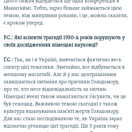
Цього тижня відбудеться ще одна конференція в
Усі сайти RFE/RL
Маннгаймі. Тобто, зараз більше займаються цією
темою, ніж минулими роками, і це, можна сказати,
є кроком уперед.
Р.С.: Які аспекти трагедії 1930-х років порушують у
своїх дослідженнях німецькі науковці?
Ґ.С.:
Так, як і в Україні, вивчається фактично весь
спектр цієї тематики. Звичайно, все відбувається в
меншому масштабі. Але й у нас центральними
залишаються питання про причини Голодомору,
про те, хто несе відповідальність за злочин.
Німецькі вчені також намагаються з’ясувати, чи це
був геноцид. Важливою темою сьогодні є також
культура вшанування пам’яті жертв Голодомору.
Для нас стало несподіванкою те, як Україна зараз
відзначає річницю цієї трагедії. Ще 5 років тому