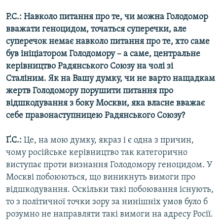
Р.С.: Навколо питання про те, чи можна Голодомор
вважати геноцидом, точаться суперечки, але
суперечок немає навколо питання про те, хто саме
був ініціатором Голодомору – а саме, центральне
керівництво Радянського Союзу на чолі зі
Сталіним. Як на Вашу думку, чи не варто нащадкам
жертв Голодомору порушити питання про
відшкодування з боку Москви, яка власне вважає
себе правонаступницею Радянського Союзу?
Ґ.С.:
Це, на мою думку, якраз і є одна з причин,
чому російське керівництво так категорично
виступає проти визнання Голодомору геноцидом. У
Москві побоюються, що виникнуть вимоги про
відшкодування. Оскільки такі побоювання існують,
то з політичної точки зору за нинішніх умов було б
розумно не направляти такі вимоги на адресу Росії.