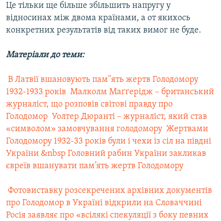
Це тільки ще більше збільшить напругу у
відносинах між двома країнами, а от якихось
конкретних результатів від таких вимог не буде.
Матеріали до теми:
 В Латвії вшановують пам''ять жертв Голодомору
1932-1933 років
 Малколм Маґґерідж – британський
журналіст, що розповів світові правду про
Голодомор
 Уолтер Дюранті – журналіст, який став
«символом» замовчування голодомору
 Жертвами
Голодомору 1932-33 років були і чехи із сіл на півдні
України
&nbsp Головний рабин України закликав
євреїв вшанувати пам’ять жертв Голодомору
 Фотовиставку розсекречених архівних документів
про Голодомор в Україні відкрили на Словаччині
Росія заявляє про «всілякі спекуляції з боку певних