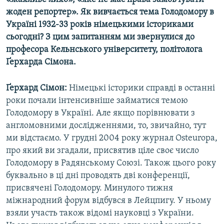
МУЛЬТИМЕДІА
жоден репортер». Як вивчається тема Голодомору в
Україні 1932-33 років німецькими істориками
ФОТО
сьогодні? З цим запитанням ми звернулися до
СПЕЦПРОЄКТИ
професора Кельнського університету, політолога
Ґерхарда Сімона.
ПОДКАСТИ
Ґерхард Сімон:
Німецькі історики справді в останні
КРИМ РЕАЛІЇ
роки почали інтенсивніше займатися темою
РУС
Голодомору в Україні. Але якщо порівнювати з
УКР
англомовними дослідженнями, то, звичайно, тут
ми відстаємо. У грудні 2004 року журнал Osteuropa,
КТАТ
про який ви згадали, присвятив ціле своє число
Голодомору в Радянському Союзі. Також цього року
ДОЛУЧАЙСЯ!
буквально в ці дні проводять дві конференції,
присвячені Голодомору. Минулого тижня
міжнародний форум відбувся в Лейцпигу. У ньому
взяли участь також відомі науковці з України.