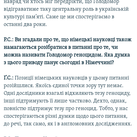
навряд чи хтось міг передрікти, що Голодомор
відіграватиме таку центральну роль в українській
культурі пам’яті. Саме це ми спостерігаємо в
останні два роки.
Р.С.: Ви згадали про те, що німецькі науковці також
намагаються розібратися в питанні про те, чи
можна називати Голодомор геноцидом. Яка думка
з цього приводу панує сьогодні в Німеччині?
Ґ.С.:
Позиції німецьких науковців у цьому питанні
розійшлися. Якоїсь єдиної точки зору тут немає.
Одні дослідники взагалі відхиляють тезу геноциду,
інші підтримують її лише частково. Дехто, однак,
повністю підтримує тезу про геноцид. Тобто, у нас
спостерігаються різні думки щодо цього питання,
до речі, так само, як і в англомовних дослідженнях.