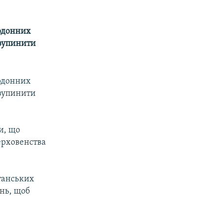
рдонних
изупинити
рдонних
изупинити
и, що
ерховенства
итанських
нь, щоб