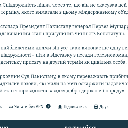
 Співдружність пішла через те, що він не скасував цей
 терміну, якого вимагали в цьому міждержавному об’є
истопада Президент Пакистану генерал Первез Мушар
адзвичайний стан і призупинив чинність Конституції.
 найближчими днями він усе-таки виконає ще одну в
півдружності – піти в відставку з посади головнокоман
дентську присягу на другий термін як цивільна особа.
ерховний Суд Пакистану, в якому переважають прибіч
ідхилив позови, які мали на меті оскаржити надзвичай
й стан запроваджено «задля добра держави і народу».
ь
Читати без VPN
Підписатись
Друк