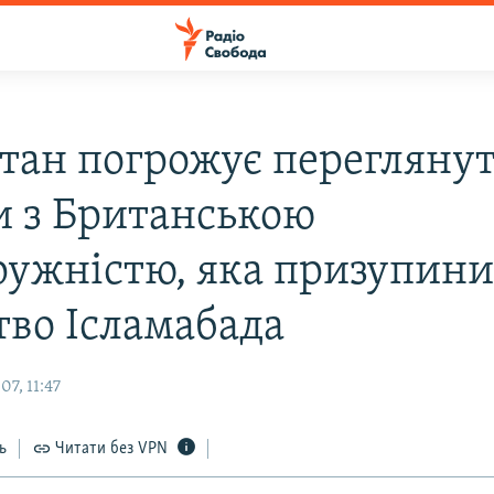
тан погрожує перегляну
ки з Британською
ружністю, яка призупин
тво Ісламабада
7, 11:47
ь
Читати без VPN