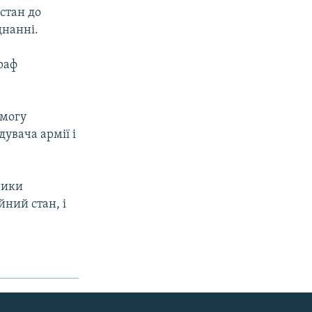
 стан до
днанні.
раф
имогу
дувача армії і
ники
ний стан, і