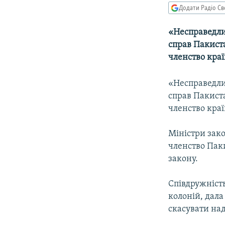
МУЛЬТИМЕДІА
Додати Радіо Св
ФОТО
«Несправедли
СПЕЦПРОЄКТИ
справ Пакист
ПОДКАСТИ
членство країн
«Несправедли
справ Пакист
членство країн
Міністри зак
членство Пак
закону.
Співдружність
колоній, дал
скасувати на