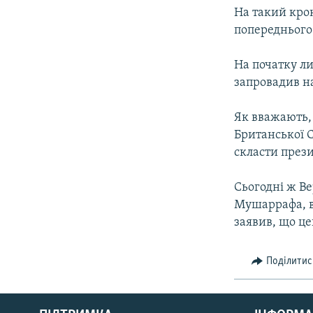
На такий крок
попереднього
На початку л
запровадив н
Як вважають,
Британської С
скласти прези
Сьогодні ж В
Мушаррафа, в
заявив, що це
Поділитис
КРИМ РЕАЛІЇ
РУС