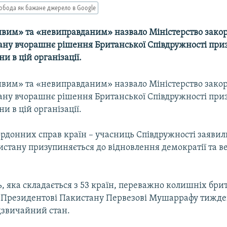
обода як бажане джерело в Google
вим» та «невиправданим» назвало Міністерство зако
ану вчорашнє рішення Британської Співдружності пр
и в цій організації.
вим» та «невиправданим» назвало Міністерство зако
ану вчорашнє рішення Британської Співдружності пр
и в цій організації.
ордонних справ країн – учасниць Співдружності заявил
истану призупиняється до відновлення демократії та в
, яка складається з 53 країн, переважно колишніх бр
а Президентові Пакистану Первезові Мушаррафу тижде
дзвичайний стан.