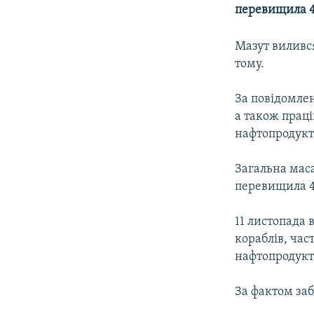
МУЛЬТИМЕДІА
перевищила 4
ФОТО
Мазут вилився
СПЕЦПРОЄКТИ
тому.
ПОДКАСТИ
За повідомлен
а також праці
нафтопродукті
Загальна маса
перевищила 4 
11 листопада 
кораблів, час
нафтопродукті
За фактом за