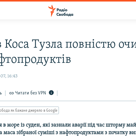
в Коса Тузла повністю оч
афтопродуктів
07, 16:43
ь
Читати без VPN
обода як бажане джерело в Google
 в море із суден, які зазнали аварії під час шторму м
а маса зібраної суміші з нафтопродуктами з початку в