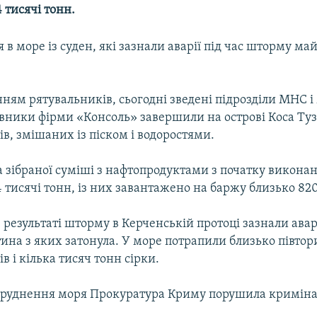
 тисячі тонн.
 в море із суден, які зазнали аварії під час шторму м
ням рятувальників, сьогодні зведені підрозділи МНС 
вники фірми «Консоль» завершили на острові Коса Туз
в, змішаних із піском і водоростями.
 зібраної суміші з нафтопродуктами з початку виконан
тисячі тонн, із них завантажено на баржу близько 820
в результаті шторму в Керченській протоці зазнали ава
тина з яких затонула. У море потрапили близько півтор
в і кілька тисяч тонн сірки.
бруднення моря Прокуратура Криму порушила кримінал