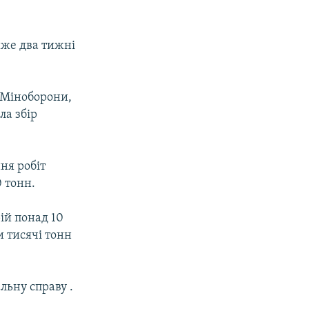
айже два тижні
і Міноборони,
ла збір
ня робіт
 тонн.
рій понад 10
и тисячі тонн
ьну справу .