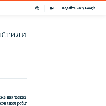
Додайте нас у Google
истили
айже два тижні
иконання робіт