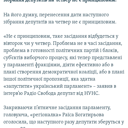
зібрання депутатів на четвер не є принциповим.
МУЛЬТИМЕДІА
На його думку, перенесення дати наступного
ФОТО
зібрання депутатів на четвер не є принциповим.
СПЕЦПРОЄКТИ
ПОДКАСТИ
«Не є принциповим, таке засідання відбудеться у
вівторок чи у четвер. Проблема не в часі засідання,
проблема в готовності політичних партій і блоків,
КРИМ РЕАЛІЇ
суб’єктів виборчого процесу, які тепер представлені
РУС
у парламенті фракціями, діяти ефективно або в
УКР
плані створення демократичної коаліції, або в плані
іншої політичної пропозиції, яка здатна
КТАТ
«запустити» український парламент» – заявив в
інтерв’ю Радіо Свобода депутат від НУНС.
ДОЛУЧАЙСЯ!
Закриваючи п’ятничне засідання парламенту,
головуюча, «регіоналка» Раїса Богатирьова
оголосила, що наступного разу депутати зберуться у