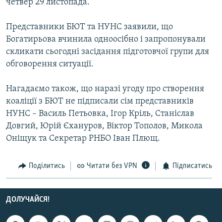
четвер 29 листопада.
Усі сайти RFE/RL
Представники БЮТ та НУНС заявили, що
Богатирьова вчинила одноосібно і запропонували
скликати сьогодні засідання підготовчої групи для
обговорення ситуації.
Нагадаємо також, що наразі угоду про створення
коаліції з БЮТ не підписали сім представників
НУНС – Василь Петьовка, Ігор Кріль, Станіслав
Довгий, Юрій Єхануров, Віктор Тополов, Микола
Оніщук та Секретар РНБО Іван Плющ.
Поділитись
Читати без VPN
Підписатись
ДОЛУЧАЙСЯ!