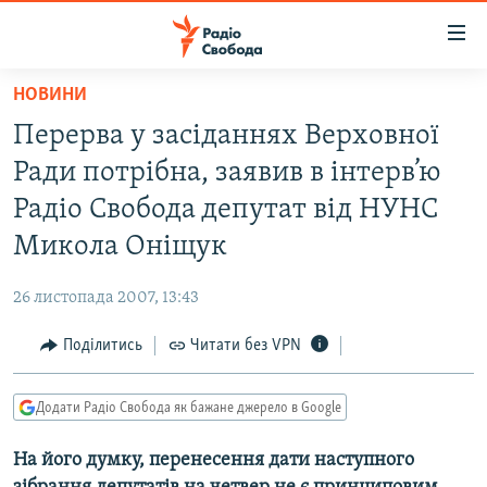
Доступність
посилання
Перейти
НОВИНИ
до
РАДІО СВОБОДА – 70 РОКІВ
Перерва у засіданнях Верховної
основного
ВСЕ ЗА ДОБУ
матеріалу
Ради потрібна, заявив в інтерв’ю
СТАТТІ
Перейти
Радіо Свобода депутат від НУНС
до
ВІЙНА
ПОЛІТИКА
Микола Оніщук
основної
РОСІЙСЬКА «ФІЛЬТРАЦІЯ»
ЕКОНОМІКА
навігації
26 листопада 2007, 13:43
Перейти
ДОНБАС.РЕАЛІЇ
СУСПІЛЬСТВО
до
Поділитись
Читати без VPN
КРИМ.РЕАЛІЇ
КУЛЬТУРА
пошуку
ТИ ЯК?
СПОРТ
Додати Радіо Свобода як бажане джерело в Google
СХЕМИ
УКРАЇНА
На його думку, перенесення дати наступного
КИТАЙ.ВИКЛИКИ
СВІТ