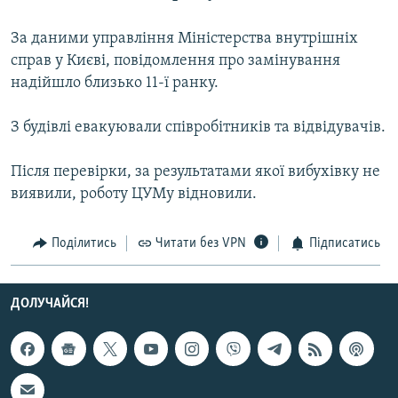
МУЛЬТИМЕДІА
За даними управління Міністерства внутрішніх
ФОТО
справ у Києві, повідомлення про замінування
СПЕЦПРОЄКТИ
надійшло близько 11-ї ранку.
ПОДКАСТИ
З будівлі евакуювали співробітників та відвідувачів.
КРИМ РЕАЛІЇ
Після перевірки, за результатами якої вибухівку не
РУС
виявили, роботу ЦУМу відновили.
УКР
Поділитись
Читати без VPN
Підписатись
КТАТ
ДОЛУЧАЙСЯ!
ДОЛУЧАЙСЯ!