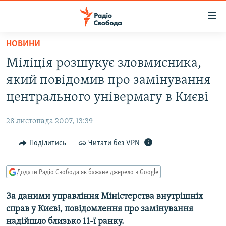
Доступність
посилання
Перейти
НОВИНИ
до
РАДІО СВОБОДА – 70 РОКІВ
Міліція розшукує зловмисника,
основного
ВСЕ ЗА ДОБУ
матеріалу
який повідомив про замінування
СТАТТІ
Перейти
центрального універмагу в Києві
до
ВІЙНА
ПОЛІТИКА
основної
28 листопада 2007, 13:39
РОСІЙСЬКА «ФІЛЬТРАЦІЯ»
ЕКОНОМІКА
навігації
Перейти
Поділитись
Читати без VPN
ДОНБАС.РЕАЛІЇ
СУСПІЛЬСТВО
до
КРИМ.РЕАЛІЇ
КУЛЬТУРА
пошуку
Додати Радіо Свобода як бажане джерело в Google
ТИ ЯК?
СПОРТ
За даними управління Міністерства внутрішніх
СХЕМИ
УКРАЇНА
справ у Києві, повідомлення про замінування
КИТАЙ.ВИКЛИКИ
СВІТ
надійшло близько 11-ї ранку.