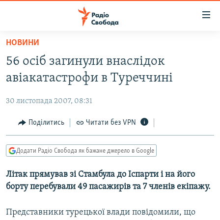
Доступність
посилання
Перейти
НОВИНИ
до
РАДІО СВОБОДА – 70 РОКІВ
56 осіб загинули внаслідок
основного
ВСЕ ЗА ДОБУ
матеріалу
авіакатастрофи в Туреччині
СТАТТІ
Перейти
до
30 листопада 2007, 08:31
ВІЙНА
ПОЛІТИКА
основної
РОСІЙСЬКА «ФІЛЬТРАЦІЯ»
Поділитись
Читати без VPN
ЕКОНОМІКА
навігації
Перейти
ДОНБАС.РЕАЛІЇ
СУСПІЛЬСТВО
до
Додати Радіо Свобода як бажане джерело в Google
КРИМ.РЕАЛІЇ
КУЛЬТУРА
пошуку
Літак прямував зі Стамбула до Іспарти і на його
ТИ ЯК?
СПОРТ
борту перебували 49 пасажирів та 7 членів екіпажу.
СХЕМИ
УКРАЇНА
КИТАЙ.ВИКЛИКИ
Представники турецької влади повідомили, що
СВІТ