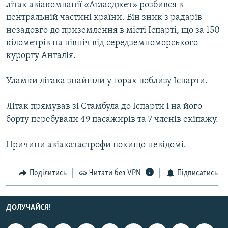
літак авіакомпанії «Атласджет» розбився в
МУЛЬТИМЕДІА
центральній частині країни. Він зник з радарів
ФОТО
незадовго до приземлення в місті Іспарті, що за 150
кілометрів на північ від середземноморського
СПЕЦПРОЄКТИ
курорту Анталія.
ПОДКАСТИ
Уламки літака знайшли у горах поблизу Іспарти.
КРИМ РЕАЛІЇ
РУС
Літак прямував зі Стамбула до Іспарти і на його
борту перебували 49 пасажирів та 7 членів екіпажу.
УКР
КТАТ
Причини авіакатастрофи покищо невідомі.
ДОЛУЧАЙСЯ!
Поділитись
Читати без VPN
Підписатись
ДОЛУЧАЙСЯ!