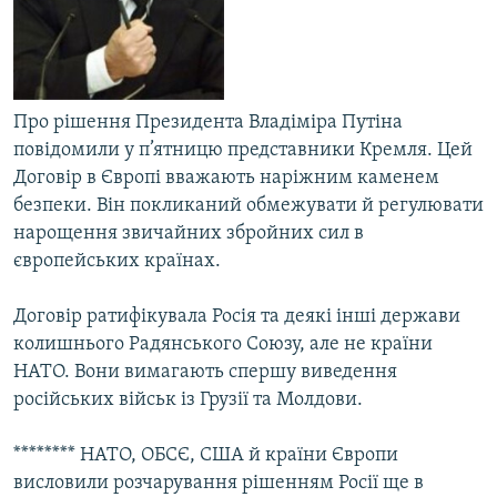
Усі сайти RFE/RL
Про рішення Президента Владіміра Путіна
повідомили у п’ятницю представники Кремля. Цей
Договір в Європі вважають наріжним каменем
безпеки. Він покликаний обмежувати й регулювати
нарощення звичайних збройних сил в
європейських країнах.
Договір ратифікувала Росія та деякі інші держави
колишнього Радянського Союзу, але не країни
НАТО. Вони вимагають спершу виведення
російських військ із Грузії та Молдови.
******** НАТО, ОБСЄ, США й країни Європи
висловили розчарування рішенням Росії ще в