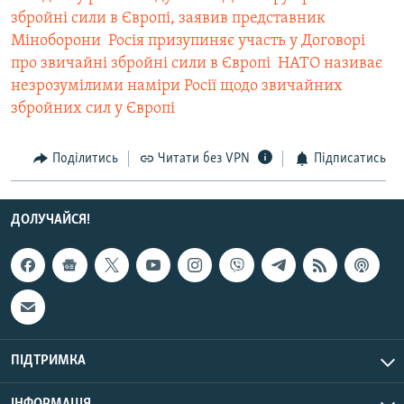
збройні сили в Європі, заявив представник
Міноборони
 Росія призупиняє участь у Договорі
про звичайні збройні сили в Європі
 НАТО називає
незрозумілими наміри Росії щодо звичайних
збройних сил у Європі
Поділитись
Читати без VPN
Підписатись
ДОЛУЧАЙСЯ!
ПІДТРИМКА
ІНФОРМАЦІЯ