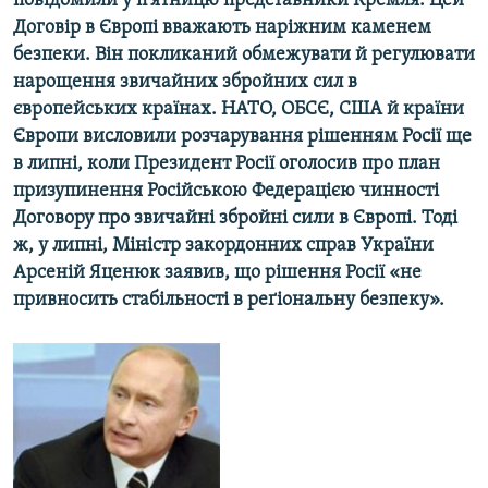
повідомили у п’ятницю представники Кремля. Цей
МУЛЬТИМЕДІА
Договір в Європі вважають наріжним каменем
безпеки. Він покликаний обмежувати й регулювати
ФОТО
нарощення звичайних збройних сил в
СПЕЦПРОЄКТИ
європейських країнах. НАТО, ОБСЄ, США й країни
Європи висловили розчарування рішенням Росії ще
ПОДКАСТИ
в липні, коли Президент Росії оголосив про план
призупинення Російською Федерацією чинності
КРИМ РЕАЛІЇ
Договору про звичайні збройні сили в Європі. Тоді
РУС
ж, у липні, Міністр закордонних справ України
УКР
Арсеній Яценюк заявив, що рішення Росії «не
привносить стабільності в реґіональну безпеку».
КТАТ
ДОЛУЧАЙСЯ!