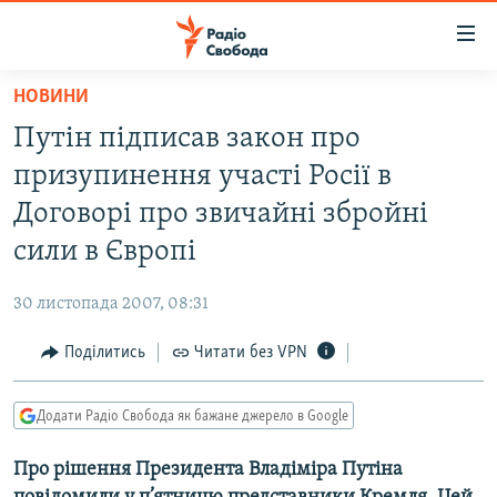
Доступність
посилання
Перейти
НОВИНИ
до
РАДІО СВОБОДА – 70 РОКІВ
Путін підписав закон про
основного
ВСЕ ЗА ДОБУ
матеріалу
призупинення участі Росії в
СТАТТІ
Перейти
Договорі про звичайні збройні
до
ВІЙНА
ПОЛІТИКА
сили в Європі
основної
РОСІЙСЬКА «ФІЛЬТРАЦІЯ»
ЕКОНОМІКА
навігації
30 листопада 2007, 08:31
Перейти
ДОНБАС.РЕАЛІЇ
СУСПІЛЬСТВО
до
Поділитись
Читати без VPN
КРИМ.РЕАЛІЇ
КУЛЬТУРА
пошуку
ТИ ЯК?
СПОРТ
Додати Радіо Свобода як бажане джерело в Google
СХЕМИ
УКРАЇНА
Про рішення Президента Владіміра Путіна
КИТАЙ.ВИКЛИКИ
СВІТ