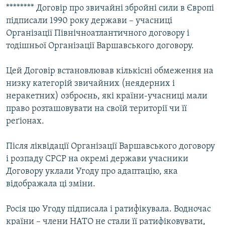
******** Договір про звичайні збройні сили в Європі
підписали 1990 року держави – учасниці
Організації Північноатлантичного договору і
тодішньої Організації Варшавського договору.
Цей Договір встановлював кількісні обмеження на
низку категорій звичайних (неядерних і
неракетних) озброєнь, які країни-учасниці мали
право розташовувати на своїй території чи її
реґіонах.
Після ліквідації Організації Варшавського договору
і розпаду СРСР на окремі держави учасники
Договору уклали Угоду про адаптацію, яка
відображала ці зміни.
Росія цю Угоду підписала і ратифікувала. Водночас
країни – члени НАТО не стали її ратифіковувати,