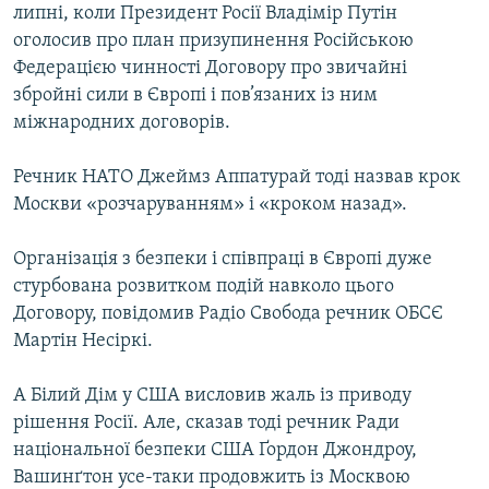
липні, коли Президент Росії Владімір Путін
оголосив про план призупинення Російською
Федерацією чинності Договору про звичайні
збройні сили в Європі і пов’язаних із ним
міжнародних договорів.
Речник НАТО Джеймз Аппатурай тоді назвав крок
Москви «розчаруванням» і «кроком назад».
Організація з безпеки і співпраці в Європі дуже
стурбована розвитком подій навколо цього
Договору, повідомив Радіо Свобода речник ОБСЄ
Мартін Несіркі.
А Білий Дім у США висловив жаль із приводу
рішення Росії. Але, сказав тоді речник Ради
національної безпеки США Ґордон Джондроу,
Вашинґтон усе-таки продовжить із Москвою