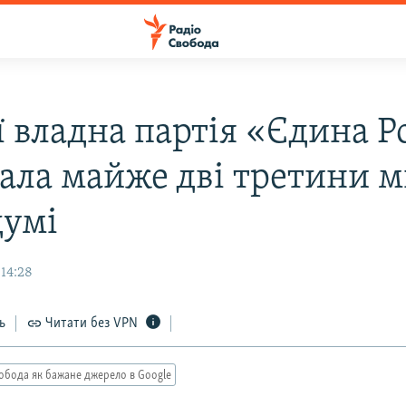
ї владна партія «Єдина Р
ала майже дві третини м
умі
 14:28
ь
Читати без VPN
обода як бажане джерело в Google