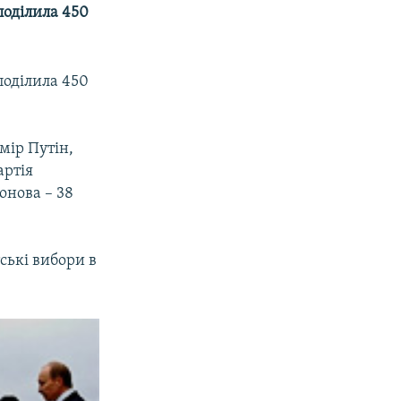
поділила 450
поділила 450
мір Путін,
артія
онова – 38
ські вибори в