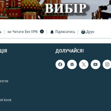
ь
Читати без VPN
Підписатись
Друк
ЦІЯ
ДОЛУЧАЙСЯ!
с
пекти
зв'язок