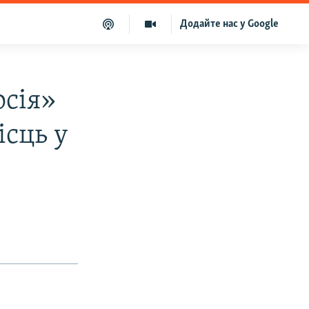
Додайте нас у Google
осія»
ісць у