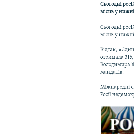
МУЛЬТИМЕДІА
Сьогодні росі
ФОТО
місць у нижні
СПЕЦПРОЄКТИ
Сьогодні росі
ПОДКАСТИ
місць у нижні
Відтак, «Єдин
отримала 315,
Володимира Ж
мандатів.
Міжнародні сп
Росії недемо