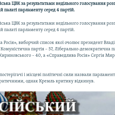
йська ЦВК за результатами недільного голосування роз
й палаті парламенту серед 4 партій.
йська ЦВК за результатами недільного голосування роз
й палаті парламенту серед 4 партій.
а Росія», виборчий список якої очолює президент Владі
 Комуністична партія – 57, Ліберально-демократична п
ириновського – 40, а «Справедлива Росія» Сергія Мир
остерігачі і місцеві політичні сили назвали парламент
кратичними, однак Кремль критику відкинув.