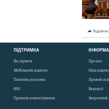
Поділитис
КРИМ РЕАЛІЇ
РУС
ПІДТРИМКА
ІНФОРМА
УКР
КТАТ
Як слухати
Про нас
Мобільний додаток
Наш кодек
ДОЛУЧАЙСЯ!
Поштова розсилка
Правові ас
RSS
Вакансії
Правила коментування
Зворотний 
Усі сайти RFE/RL