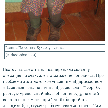
Усі сайти RFE/RL
Галина Петренко-Кухарчук удома
(RadioSvoboda.Ua)
Цього літа самотня жінка пережила складну
операцію на очах, але зір майже не поновився. Про
проблеми з житлово-комунальним підприємством
«Паркове» вона навіть не підозрювала – її борг був
реструктуризований після рішення суду, на який
вона так і не змогла прийти. Якби прийшла –
доводила б, що суму треба суттєво зменшити. Тим