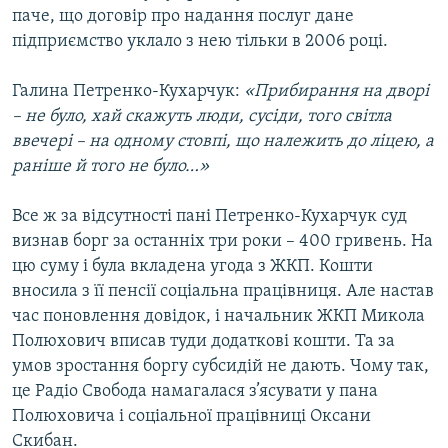
паче, що договір про надання послуг дане
підприємство уклало з нею тільки в 2006 році.
Галина Петренко-Кухарчук:
«Прибирання на дворі
– не було, хай скажуть люди, сусіди, того світла
ввечері – на одному стовпі, що належить до ліцею, а
раніше й того не було…»
Все ж за відсутності пані Петренко-Кухарчук суд
визнав борг за останніх три роки – 400 гривень. На
цю суму і була вкладена угода з ЖКП. Кошти
вносила з її пенсії соціальна працівниця. Але настав
час поновлення довідок, і начальник ЖКП Микола
Полюхович вписав туди додаткові кошти. Та за
умов зростання боргу субсидій не дають. Чому так,
це Радіо Свобода намагалася з’ясувати у пана
Полюховича і соціальної працівниці Оксани
Скибан.