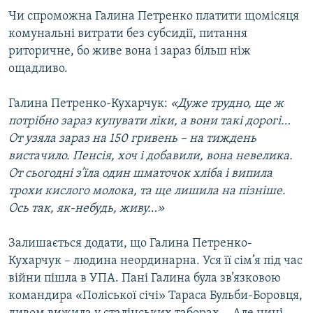
Чи спроможна Галина Петренко платити щомісяця
комунальні витрати без субсидії, питання
риторичне, бо живе вона і зараз більш ніж
ощадливо.
Галина Петренко-Кухарчук:
«Дуже трудно, ще ж
потрібно зараз купувати ліки, а вони такі дорогі…
От узяла зараз на 150 гривень – на тиждень
вистачило. Пенсія, хоч і добавили, вона невелика.
От сьогодні з’їла один шматочок хліба і випила
трохи кислого молока, та ще лишила на пізніше.
Ось так, як-небудь, живу…»
Залишається додати, що Галина Петренко-
Кухарчук – людина неординарна. Уся її сім’я під час
війни пішла в УПА. Пані Галина була зв’язковою
командира «Поліської січі» Тараса Бульби-Боровця,