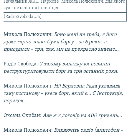
Начальник ЖКП "Паркове" Микола Полюхович, для якого
суд - не остання інстанція
(RadioSvoboda.Ua)
Микола Полюхович:
Воно мені не треба, я його
дуже гарно знаю. Сума боргу – за 6 років, а
присудили – три, так, ми це прекрасно знаємо…
Радіо Свобода:
У такому випадку ви повинні
реструктуризовувати борг за три останніх роки.
Микола Полюхович:
Ні! Верховна Рада ухвалила
таку постанову – увесь борг, який є… Є Інструкція,
порядок…
Оксана Скибан:
Але ж є договір на 400 гривень…
Микола Полюхович:
Виключіть радіо (диктофон –