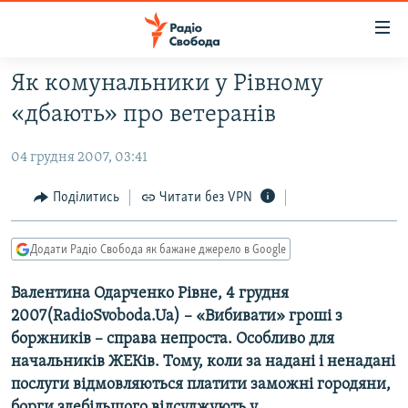
Доступність
посилання
Перейти
Як комунальники у Рівному
до
РАДІО СВОБОДА – 70 РОКІВ
«дбають» про ветеранів
основного
ВСЕ ЗА ДОБУ
матеріалу
04 грудня 2007, 03:41
СТАТТІ
Перейти
до
ВІЙНА
ПОЛІТИКА
Поділитись
Читати без VPN
основної
РОСІЙСЬКА «ФІЛЬТРАЦІЯ»
ЕКОНОМІКА
навігації
Додати Радіо Свобода як бажане джерело в Google
Перейти
ДОНБАС.РЕАЛІЇ
СУСПІЛЬСТВО
до
Валентина Одарченко Рівне, 4 грудня
КРИМ.РЕАЛІЇ
КУЛЬТУРА
пошуку
2007(RadioSvoboda.Ua) – «Вибивати» гроші з
ТИ ЯК?
СПОРТ
боржників – справа непроста. Особливо для
СХЕМИ
УКРАЇНА
начальників ЖЕКів. Тому, коли за надані і ненадані
послуги відмовляються платити заможні городяни,
ПРИАЗОВ’Я
СВІТ
борги здебільшого відсуджують у