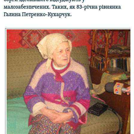
КИТАЙ.ВИКЛИКИ
малозабезпечених. Таких, як 83-річна рівнянка
Галина Петренко-Кухарчук.
МУЛЬТИМЕДІА
ФОТО
СПЕЦПРОЄКТИ
ПОДКАСТИ
КРИМ РЕАЛІЇ
РУС
УКР
КТАТ
ДОЛУЧАЙСЯ!