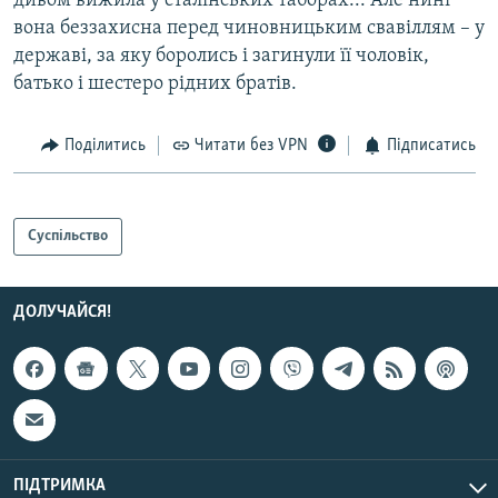
дивом вижила у сталінських таборах... Але нині
вона беззахисна перед чиновницьким свавіллям – у
державі, за яку боролись і загинули її чоловік,
батько і шестеро рідних братів.
Поділитись
Читати без VPN
Підписатись
Суспільство
ДОЛУЧАЙСЯ!
ПІДТРИМКА