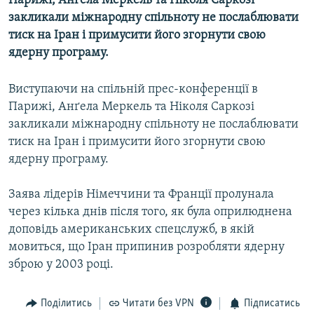
Парижі, Анґела Меркель та Ніколя Саркозі
МУЛЬТИМЕДІА
закликали міжнародну спільноту не послаблювати
тиск на Іран і примусити його згорнути свою
ФОТО
ядерну програму.
СПЕЦПРОЄКТИ
ПОДКАСТИ
Виступаючи на спільній прес-конференції в
Парижі, Анґела Меркель та Ніколя Саркозі
закликали міжнародну спільноту не послаблювати
КРИМ РЕАЛІЇ
тиск на Іран і примусити його згорнути свою
РУС
ядерну програму.
УКР
Заява лідерів Німеччини та Франції пролунала
КТАТ
через кілька днів після того, як була оприлюднена
доповідь американських спецслужб, в якій
ДОЛУЧАЙСЯ!
мовиться, що Іран припинив розробляти ядерну
зброю у 2003 році.
Поділитись
Читати без VPN
Підписатись