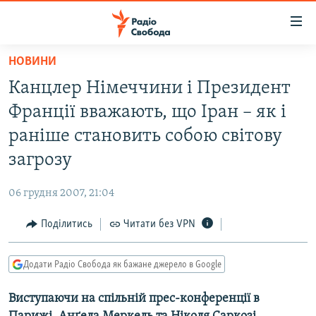
Доступність
посилання
Перейти
НОВИНИ
до
РАДІО СВОБОДА – 70 РОКІВ
Канцлер Німеччини і Президент
основного
ВСЕ ЗА ДОБУ
матеріалу
Франції вважають, що Іран – як і
СТАТТІ
Перейти
раніше становить собою світову
до
ВІЙНА
ПОЛІТИКА
загрозу
основної
РОСІЙСЬКА «ФІЛЬТРАЦІЯ»
ЕКОНОМІКА
навігації
06 грудня 2007, 21:04
Перейти
ДОНБАС.РЕАЛІЇ
СУСПІЛЬСТВО
до
Поділитись
Читати без VPN
КРИМ.РЕАЛІЇ
КУЛЬТУРА
пошуку
ТИ ЯК?
СПОРТ
Додати Радіо Свобода як бажане джерело в Google
СХЕМИ
УКРАЇНА
Виступаючи на спільній прес-конференції в
КИТАЙ.ВИКЛИКИ
СВІТ