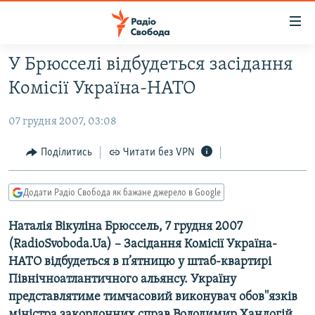
Доступність
посилання
Перейти
У Брюсселі відбудеться засідання
до
РАДІО СВОБОДА – 70 РОКІВ
Комісії Україна-НАТО
основного
ВСЕ ЗА ДОБУ
матеріалу
07 грудня 2007, 03:08
СТАТТІ
Перейти
до
ВІЙНА
ПОЛІТИКА
Поділитись
Читати без VPN
основної
РОСІЙСЬКА «ФІЛЬТРАЦІЯ»
ЕКОНОМІКА
навігації
Додати Радіо Свобода як бажане джерело в Google
Перейти
ДОНБАС.РЕАЛІЇ
СУСПІЛЬСТВО
до
Наталія Вікуліна Брюссель, 7 грудня 2007
КРИМ.РЕАЛІЇ
КУЛЬТУРА
пошуку
(RadioSvoboda.Uа) – Засідання Комісії Україна-
ТИ ЯК?
СПОРТ
НАТО відбудеться в п’ятницю у штаб-квартирі
СХЕМИ
УКРАЇНА
Північноатлантичного альянсу. Україну
представлятиме тимчасовий виконувач обов''язків
ПРИАЗОВ’Я
СВІТ
міністра закордонних справ Володимир Хандогій.