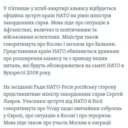
У п’ятницю у штаб-квартирі альянсу відбудеться
офіційна зустріч країн НАТО на рівні міністрів
закордонних справ. Мова піде про ситуацію в
Афганістані, включно із політичними та
військовими аспектами. Міністри також
говоритимуть про Косово і загалом про Балкани.
Представники країн НАТО обміняються думками
про розширення альянсу та з приводу інших
питань, які будуть обговорюватися на саміті НАТО в
Бухаресті 2008 року.
На засіданні Ради НАТО-Росія російську сторону
представлятиме міністр закордонних справ Серґей
Лавров. Учасники зустрічі від НАТО й Росії
говоритимуть про Угоду щодо звичайних озброєнь
у Європі, про ситуацію в Косові і про тероризм.
Мова піде також про участь Москви в операції