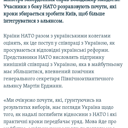
КИТАЙ.ВИКЛИКИ
Учасники з боку НАТО розраховують почути, які
кроки збирається зробити Київ, щоб більше
МУЛЬТИМЕДІА
інтегруватися з альянсом.
ФОТО
Країни НАТО разом з українськими колегами
СПЕЦПРОЄКТИ
оцінять, як іде поступ у співпраці з Україною, як
ПОДКАСТИ
просуваються відповідні українські реформи.
Представники НАТО висловлять підтримку
КРИМ РЕАЛІЇ
нинішній співпраці з Україною, яка в майбутньому
РУС
має збільшитися, впевнений помічник
генерального секретаря Північноатлантичного
УКР
альянсу Мартін Ердманн.
КТАТ
«Ми очікуємо почути, які, ґрунтуючись на
ДОЛУЧАЙСЯ!
результатах виборів, має погляди Україна щодо
того, як надалі поглибити відносини з НАТО і які
практичні кроки передбачає уряд. Мова йде про