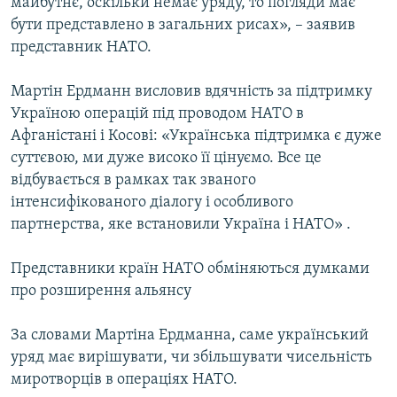
майбутнє, оскільки немає уряду, то погляди має
бути представлено в загальних рисах», – заявив
представник НАТО.
Усі сайти RFE/RL
Мартін Ердманн висловив вдячність за підтримку
Україною операцій під проводом НАТО в
Афганістані і Косові: «Українська підтримка є дуже
суттєвою, ми дуже високо її цінуємо. Все це
відбувається в рамках так званого
інтенсифікованого діалогу і особливого
партнерства, яке встановили Україна і НАТО» .
Представники країн НАТО обміняються думками
про розширення альянсу
За словами Мартіна Ердманна, саме український
уряд має вирішувати, чи збільшувати чисельність
миротворців в операціях НАТО.