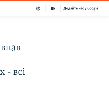
Додайте нас у Google
 впав
 - всі