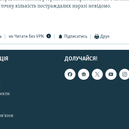
 точну кількість постраждалих наразі невідомо.
ь
Читати без VPN
Підписатись
Друк
ЦІЯ
ДОЛУЧАЙСЯ!
с
пекти
зв'язок