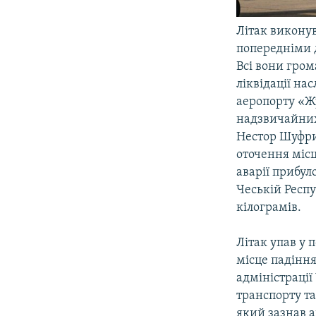
Літак виконув
попередніми д
Всі вони грома
ліквідації на
аеропорту «Ж
надзвичайних 
Нестор Шуфрич
оточення місц
аварії прибул
Чеській Респуб
кілограмів.
Літак упав у 
місце падінн
адміністрації
транспорту та
який зазнав а