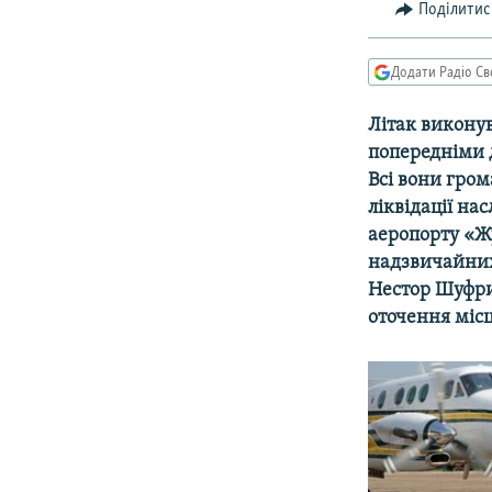
МУЛЬТИМЕДІА
Поділитис
ФОТО
Додати Радіо Св
СПЕЦПРОЄКТИ
ПОДКАСТИ
Літак виконув
попередніми д
Всі вони грома
ліквідації на
аеропорту «Ж
надзвичайних 
Нестор Шуфрич
оточення місц