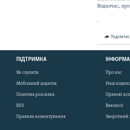
Водночас, про
.
Поділитис
КРИМ РЕАЛІЇ
РУС
ПІДТРИМКА
ІНФОРМА
УКР
КТАТ
Як слухати
Про нас
Мобільний додаток
Наш кодек
ДОЛУЧАЙСЯ!
Поштова розсилка
Правові ас
RSS
Вакансії
Правила коментування
Зворотний 
Усі сайти RFE/RL