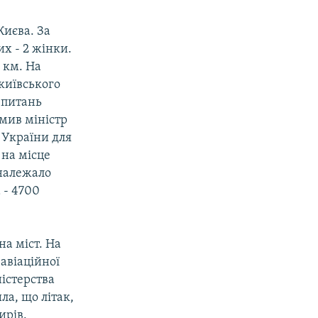
Києва. За
их - 2 жінки.
5 км. На
 київського
 питань
омив міністр
 України для
 на місце
 належало
а - 4700
на міст. На
авіаційної
істерства
ла, що літак,
ирів.