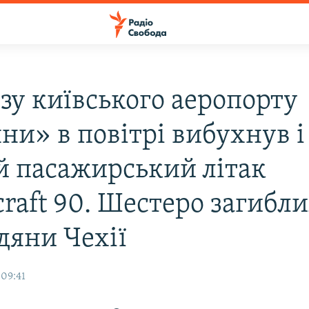
зу київського аеропорту
ни» в повітрі вибухнув і
й пасажирський літак
raft 90. Шестеро загиблих
дяни Чехії
 09:41