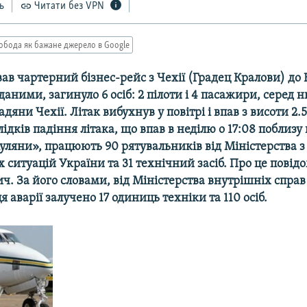
ь
Читати без VPN
обода як бажане джерело в Google
ав чартерний бізнес-рейс з Чехії (Градец Кралови) до 
аними, загинуло 6 осіб: 2 пілоти і 4 пасажири, серед н
дяни Чехії. Літак вибухнув у повітрі і впав з висоти 2.
слідків падіння літака, що впав в неділю о 17:08 поблизу
уляни», працюють 90 рятувальників від Міністерства з
ситуацій України та 31 технічний засіб. Про це повід
. За його словами, від Міністерства внутрішніх справ
я аварії залучено 17 одиниць техніки та 110 осіб.