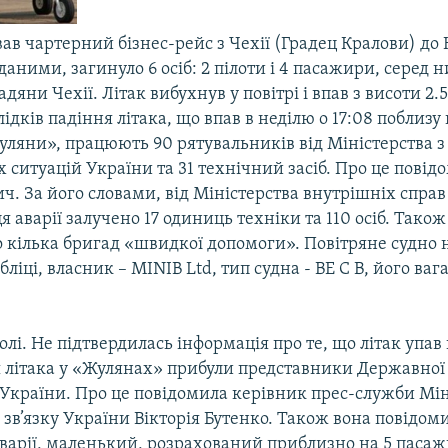
ав чартерний бізнес-рейс з Чехії (Градец Кралови) до 
аними, загинуло 6 осіб: 2 пілоти і 4 пасажири, серед н
дяни Чехії. Літак вибухнув у повітрі і впав з висоти 2.
слідків падіння літака, що впав в неділю о 17:08 поблизу
уляни», працюють 90 рятувальників від Міністерства з
ситуацій України та 31 технічний засіб. Про це повід
. За його словами, від Міністерства внутрішніх справ
я аварії залучено 17 одиниць техніки та 110 осіб. Також
о кілька бригад «швидкої допомоги». Повітряне судно
ліці, власник – MINIB Ltd, тип судна - ВЕ С В, його ваг
полі. Не підтвердилась інформація про те, що літак упав 
я літака у «Жулянах» прибули представники Державної 
 України. Про це повідомила керівник прес-служби Мін
 зв’язку України Вікторія Бутенко. Також вона повідоми
варії, маленький, розрахований приблизно на 5 пасаж