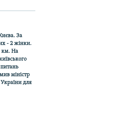
Києва. За
их - 2 жінки.
5 км. На
 київського
 питань
омив міністр
 України для