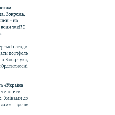
писком
ща. Зокрема,
шин – на
вони такі? І
.
ерські посади.
дати портфель
ана Вакарчука,
 «Орденоносні
та
«Україна
 зменшити
х. Змінами до
саме – про це