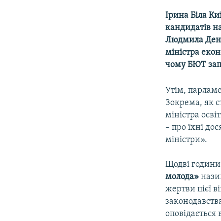
МУЛЬТИМЕДІА
Ірина Біла Ки
ФОТО
кандидатів на
СПЕЦПРОЄКТИ
Людмила Дени
міністра еконо
ПОДКАСТИ
чому БЮТ запр
Утім, парламе
Зокрема, як 
міністра осві
– про їхні до
міністри».
Щодві години 
молода»
нази
жертви цієї в
законодавств
оповідається 