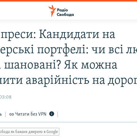
 преси: Кандидати на
ерські портфелі: чи всі 
 і шановані? Як можна
ити аварійність на доро
 03:08
ь
Читати без VPN
обода як бажане джерело в Google