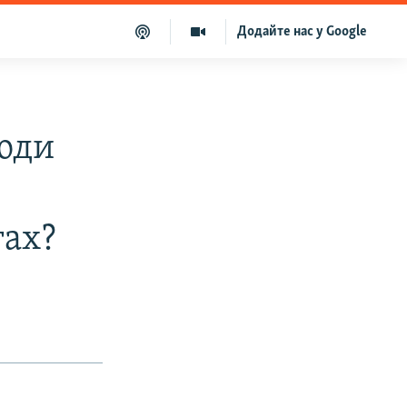
Додайте нас у Google
люди
гах?