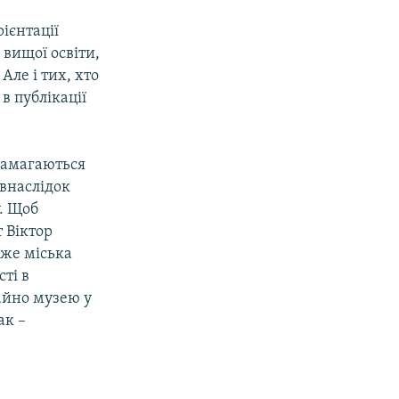
ієнтації
 вищої освіти,
Але і тих, хто
в публікації
намагаються
 внаслідок
. Щоб
 Віктор
тже міська
ті в
айно музею у
ак –