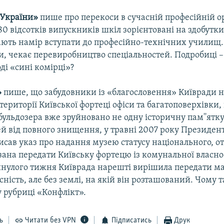
 України»
пише про перекоси в сучасній професійній ор
80 відсотків випускників шкіл зорієнтовані на здобутки
ають намір вступати до професійно-технічних училищ. 
и, чекає перевиробництво спеціальностей. Подробиці – 
ді «сині комірці»?
»
пише, що забудовники із «благословення» Київради 
території Київської фортеці офіси та багатоповерхівки,
ульдозера вже зруйновано не одну історичну пам''ятку
й від повного знищення, у травні 2007 року Президент
сав указ про надання музею статусу національного, о
язана передати Київську фортецю із комунальної власнос
нулого тижня Київрада нарешті вирішила передати м
ність, але без землі, на якій він розташований. Чому т
 рубриці «Конфлікт».
ь
Читати без VPN
Підписатись
Друк