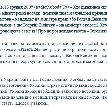
їв, 13 грудня 2007 (RadioSvoboda.Ua) – Хто цікавився с
 міністерські посади, помітив там і маловідомі прізви
сова – кандидат на міністра праці або Богдан Данили
міки, а ще Георгій Філіпчук – на міністра екології. Хто 
опонував саме їх? Про це розповідає газета «Сегодня»
нтарії визначилися з кандидатами ще не на всі мініст
стверджує
«Газета 24»
, депутати не вирішили, кому від
ти. Про кандидатів на цю посаду – Василя Кременя і Ів
сягнення і прорахунки докладніше йдеться в матеріалі
в Україні гине в ДТП одна людина. З огляду на це газе
ває сьогодення України «травматичною війною».Щоб
ійни, Україні вкрай необхідний закон про дорожній ру
а можна швидко зменшити травматизм на дорогах. Як 
в статті «Шолом у законі».