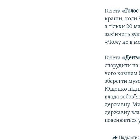
Газета
«Голос
країни, коли 
а тільки 20 м
закінчить вуз
«Чому не в мо
Газета
«День
спорудити на 
чого ковшем б
зберегти музе
Ющенко підпи
влада зобов''
державну. Ми
державну влас
пояснюється у
Поділитис