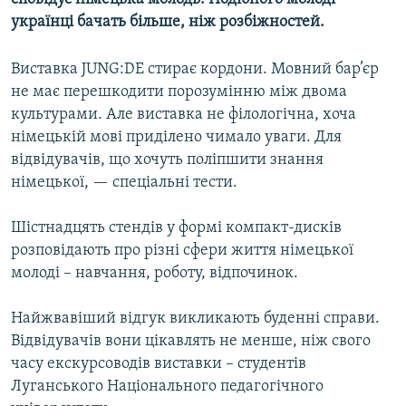
КИТАЙ.ВИКЛИКИ
українці бачать більше, ніж розбіжностей.
МУЛЬТИМЕДІА
Виставка JUNG:DE стирає кордони. Мовний бар’єр
ФОТО
не має перешкодити порозумінню між двома
культурами. Але виставка не філологічна, хоча
СПЕЦПРОЄКТИ
німецькій мові приділено чимало уваги. Для
ПОДКАСТИ
відвідувачів, що хочуть поліпшити знання
німецької, — спеціальні тести.
КРИМ РЕАЛІЇ
РУС
Шістнадцять стендів у формі компакт-дисків
розповідають про різні сфери життя німецької
УКР
молоді – навчання, роботу, відпочинок.
КТАТ
Найжвавіший відгук викликають буденні справи.
ДОЛУЧАЙСЯ!
Відвідувачів вони цікавлять не менше, ніж свого
часу екскурсоводів виставки – студентів
Луганського Національного педагогічного