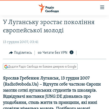
Доступність
посилання
Перейти
У Луганську зростає покоління
до
РАДІО СВОБОДА – 70 РОКІВ
європейської молоді
основного
ВСЕ ЗА ДОБУ
матеріалу
13 грудня 2007, 03:41
СТАТТІ
Перейти
до
ВІЙНА
ПОЛІТИКА
Поділитись
Читати без VPN
основної
РОСІЙСЬКА «ФІЛЬТРАЦІЯ»
ЕКОНОМІКА
навігації
Додати Радіо Свобода як бажане джерело в Google
Перейти
ДОНБАС.РЕАЛІЇ
СУСПІЛЬСТВО
до
Ярослав Гребенюк Луганськ, 13 грудня 2007
КРИМ.РЕАЛІЇ
КУЛЬТУРА
пошуку
(RadioSvoboda.Ua) – Відчути себе часткою Європи
ТИ ЯК?
СПОРТ
змогли сотні луганських студентів та школярів.
СХЕМИ
УКРАЇНА
Відвідувачі виставки JUNG:DE дізнались про
уподобання, стиль життя та принципи, які нині
ПРИАЗОВ’Я
СВІТ
сповідує німецька молодь. Подібного молоді