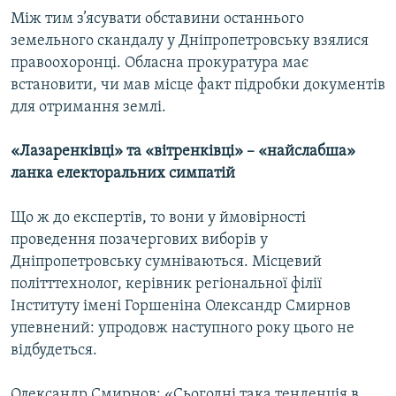
Між тим з’ясувати обставини останнього
земельного скандалу у Дніпропетровську взялися
правоохоронці. Обласна прокуратура має
встановити, чи мав місце факт підробки документів
для отримання землі.
«Лазаренківці» та «вітренківці» – «найслабша»
ланка електоральних симпатій
Що ж до експертів, то вони у ймовірності
проведення позачергових виборів у
Дніпропетровську сумніваються. Місцевий
політттехнолог, керівник регіональної філії
Інституту імені Горшеніна Олександр Смирнов
упевнений: упродовж наступного року цього не
відбудеться.
Олександр Смирнов: «Сьогодні така тенденція в