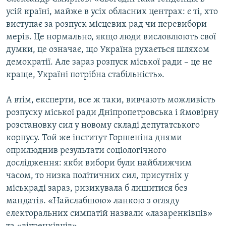
усій країні, майже в усіх обласних центрах: є ті, хто
виступає за розпуск місцевих рад чи перевибори
мерів. Це нормально, якщо люди висловлюють свої
думки, це означає, що Україна рухається шляхом
демократії. Але зараз розпуск міської ради – це не
краще, Україні потрібна стабільність».
А втім, експерти, все ж таки, вивчають можливість
розпуску міської ради Дніпропетровська і ймовірну
розстановку сил у новому складі депутатського
корпусу. Той же інститут Горшеніна днями
оприлюднив результати соціологічного
дослідження: якби вибори були найближчим
часом, то низка політичних сил, присутніх у
міськраді зараз, ризикувала б лишитися без
мандатів. «Найслабшою» ланкою з огляду
електоральних симпатій назвали «лазаренківців»