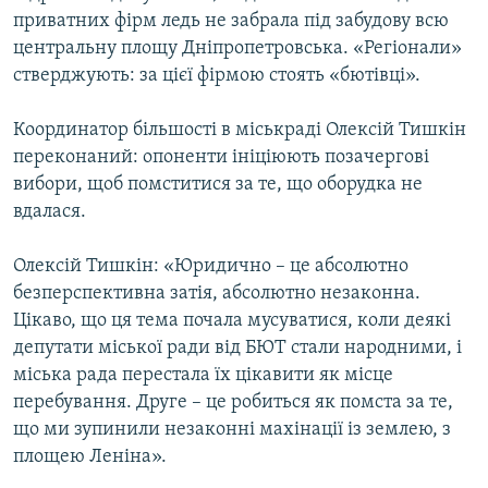
приватних фірм ледь не забрала під забудову всю
центральну площу Дніпропетровська. «Регіонали»
стверджують: за цієї фірмою стоять «бютівці».
Координатор більшості в міськраді Олексій Тишкін
переконаний: опоненти ініціюють позачергові
вибори, щоб помститися за те, що оборудка не
вдалася.
Олексій Тишкін: «Юридично – це абсолютно
безперспективна затія, абсолютно незаконна.
Цікаво, що ця тема почала мусуватися, коли деякі
депутати міської ради від БЮТ стали народними, і
міська рада перестала їх цікавити як місце
перебування. Друге – це робиться як помста за те,
що ми зупинили незаконні махінації із землею, з
площею Леніна».