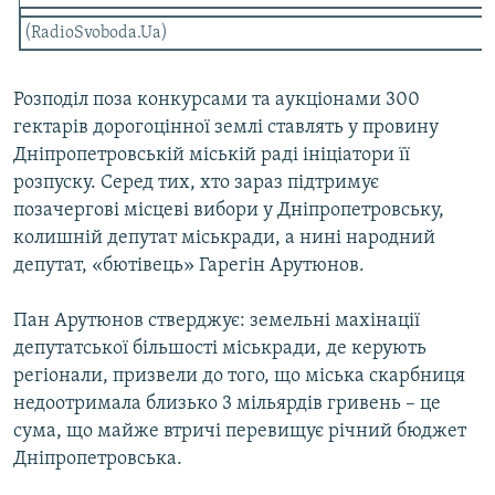
Усі сайти RFE/RL
(RadioSvoboda.Ua)
Розподіл поза конкурсами та аукціонами 300
гектарів дорогоцінної землі ставлять у провину
Дніпропетровській міській раді ініціатори її
розпуску. Серед тих, хто зараз підтримує
позачергові місцеві вибори у Дніпропетровську,
колишній депутат міськради, а нині народний
депутат, «бютівець» Гарегін Арутюнов.
Пан Арутюнов стверджує: земельні махінації
депутатської більшості міськради, де керують
регіонали, призвели до того, що міська скарбниця
недоотримала близько 3 мільярдів гривень – це
сума, що майже втричі перевищує річний бюджет
Дніпропетровська.