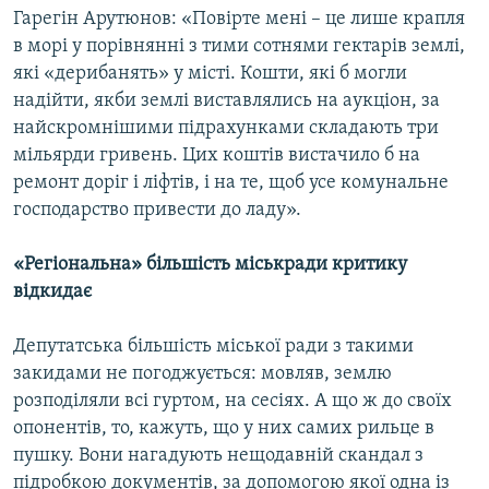
Гарегін Арутюнов: «Повірте мені – це лише крапля
в морі у порівнянні з тими сотнями гектарів землі,
які «дерибанять» у місті. Кошти, які б могли
надійти, якби землі виставлялись на аукціон, за
найскромнішими підрахунками складають три
мільярди гривень. Цих коштів вистачило б на
ремонт доріг і ліфтів, і на те, щоб усе комунальне
господарство привести до ладу».
«Регіональна» більшість міськради критику
відкидає
Депутатська більшість міської ради з такими
закидами не погоджується: мовляв, землю
розподіляли всі гуртом, на сесіях. А що ж до своїх
опонентів, то, кажуть, що у них самих рильце в
пушку. Вони нагадують нещодавній скандал з
підробкою документів, за допомогою якої одна із