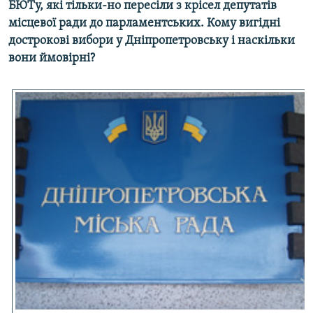
БЮТу, які тільки-но пересіли з крісел депутатів
МУЛЬТИМЕДІА
місцевої ради до парламентських. Кому вигідні
ФОТО
дострокові вибори у Дніпропетровську і наскільки
вони ймовірні?
СПЕЦПРОЄКТИ
ПОДКАСТИ
КРИМ РЕАЛІЇ
РУС
УКР
КТАТ
ДОЛУЧАЙСЯ!