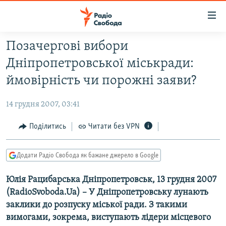
Доступність
посилання
Перейти
Позачергові вибори
до
РАДІО СВОБОДА – 70 РОКІВ
Дніпропетровської міськради:
основного
ВСЕ ЗА ДОБУ
матеріалу
ймовірність чи порожні заяви?
СТАТТІ
Перейти
до
14 грудня 2007, 03:41
ВІЙНА
ПОЛІТИКА
основної
РОСІЙСЬКА «ФІЛЬТРАЦІЯ»
Поділитись
Читати без VPN
ЕКОНОМІКА
навігації
Перейти
ДОНБАС.РЕАЛІЇ
СУСПІЛЬСТВО
до
Додати Радіо Свобода як бажане джерело в Google
КРИМ.РЕАЛІЇ
КУЛЬТУРА
пошуку
Юлія Рацибарська Дніпропетровськ, 13 грудня 2007
ТИ ЯК?
СПОРТ
(RadioSvoboda.Ua) – У Дніпропетровську лунають
СХЕМИ
УКРАЇНА
заклики до розпуску міської ради. З такими
КИТАЙ.ВИКЛИКИ
вимогами, зокрема, виступають лідери місцевого
СВІТ