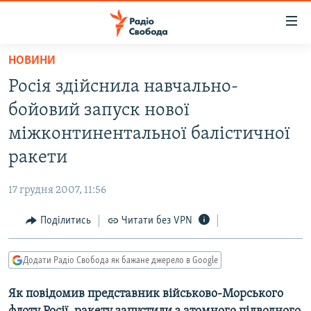
Доступність
посилання
Перейти
НОВИНИ
до
РАДІО СВОБОДА – 70 РОКІВ
Росія здійснила навчально-
основного
ВСЕ ЗА ДОБУ
матеріалу
бойовий запуск нової
СТАТТІ
Перейти
міжконтинентальної балістичної
до
ВІЙНА
ПОЛІТИКА
ракети
основної
РОСІЙСЬКА «ФІЛЬТРАЦІЯ»
ЕКОНОМІКА
навігації
17 грудня 2007, 11:56
Перейти
ДОНБАС.РЕАЛІЇ
СУСПІЛЬСТВО
до
Поділитись
Читати без VPN
КРИМ.РЕАЛІЇ
КУЛЬТУРА
пошуку
ТИ ЯК?
СПОРТ
Додати Радіо Свобода як бажане джерело в Google
СХЕМИ
УКРАЇНА
Як повідомив представник військово-Морського
КИТАЙ.ВИКЛИКИ
СВІТ