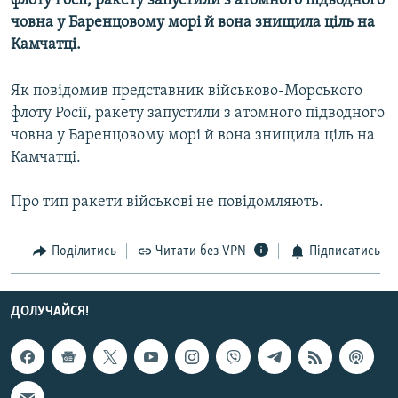
флоту Росії, ракету запустили з атомного підводного
МУЛЬТИМЕДІА
човна у Баренцовому морі й вона знищила ціль на
Камчатці.
ФОТО
СПЕЦПРОЄКТИ
Як повідомив представник військово-Морського
ПОДКАСТИ
флоту Росії, ракету запустили з атомного підводного
човна у Баренцовому морі й вона знищила ціль на
Камчатці.
КРИМ РЕАЛІЇ
РУС
Про тип ракети військові не повідомляють.
УКР
КТАТ
Поділитись
Читати без VPN
Підписатись
ДОЛУЧАЙСЯ!
ДОЛУЧАЙСЯ!