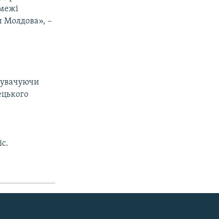
 межі
и Молдова», –
инувачуючи
ецького
іс.