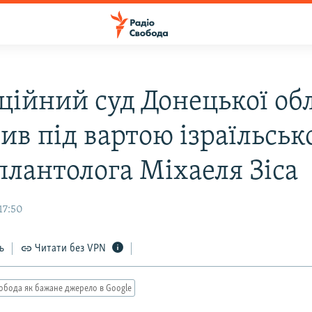
ційний суд Донецької обл
ив під вартою ізраїльськ
плантолога Міхаеля Зіса
17:50
ь
Читати без VPN
обода як бажане джерело в Google