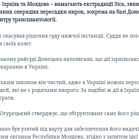
 Ізраїль та Молдова – вимагають екстрадиції Зіса, зв
онних операціях пересадки нирок, зокрема на базі Дон
нтру транcплантології.
 скасував рішення суду нижчої інстанції. Суддя не пог
 своїх колег.
кому райсуді Донецька наполягали, що дії ізраїльсько
окаранню в Україні.
ським законом він чистий, адже в Україні можна пер
дей, які не є родичами хворого. За подібні ж дії в Ізраї
ґрати.
 Огурецький стверджує, що обґрунтоване саме його рі
вано був узятий під варту для забезпечення його видач
им органам Республіки Молдова, згідно з запитом цієї