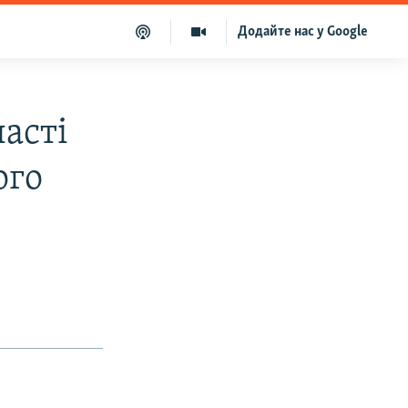
Додайте нас у Google
асті
ого