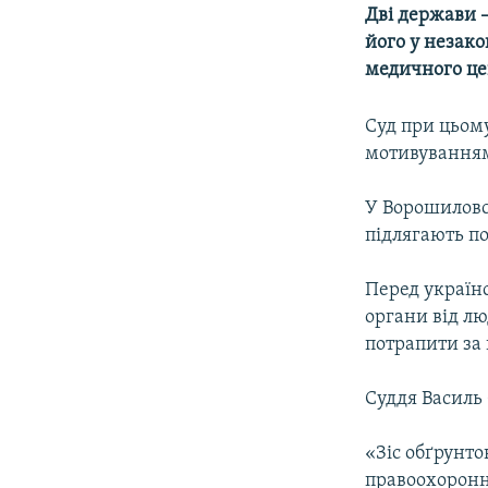
МУЛЬТИМЕДІА
Дві держави –
ФОТО
його у незак
медичного це
СПЕЦПРОЄКТИ
ПОДКАСТИ
Суд при цьому
мотивуванням
У Ворошиловсь
підлягають п
Перед україн
органи від лю
потрапити за 
Суддя Василь
«Зіс обґрунто
правоохоронн