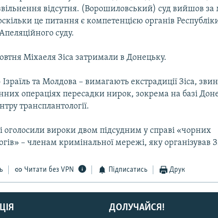
звільнення відсутня. (Ворошиловський) суд вийшов за
оскільки це питання є компетенцією органів Республік
Апеляційного суду.
овтня Міхаеля Зіса затримали в Донецьку.
 Ізраїль та Молдова – вимагають екстрадиції Зіса, зв
онних операціях пересадки нирок, зокрема на базі Дон
нтру транcплантології.
лі оголосили вироки двом підсудним у справі «чорних
гів» – членам кримінальної мережі, яку організував З
ь
Читати без VPN
Підписатись
Друк
ЦІЯ
ДОЛУЧАЙСЯ!