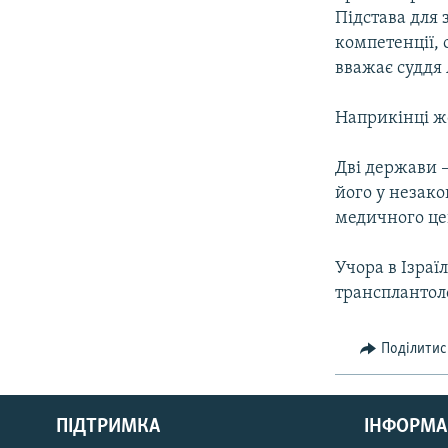
Підстава для 
компетенції, 
вважає суддя 
Наприкінці ж
Дві держави –
його у незак
медичного це
Учора в Ізраї
трансплантоло
Поділитис
КРИМ РЕАЛІЇ
РУС
ПІДТРИМКА
ІНФОРМА
УКР