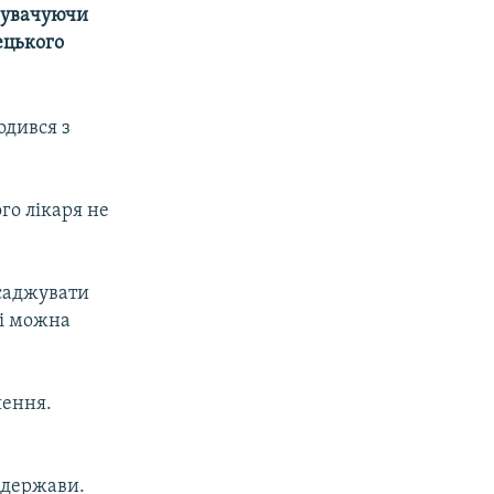
инувачуючи
ецького
одився з
го лікаря не
есаджувати
лі можна
шення.
і
 держави.