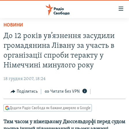
Доступність
посилання
Перейти
НОВИНИ
до
РАДІО СВОБОДА – 70 РОКІВ
До 12 років ув’язнення засудили
основного
ВСЕ ЗА ДОБУ
матеріалу
громадянина Лівану за участь в
СТАТТІ
Перейти
організації спроби теракту у
до
ВІЙНА
ПОЛІТИКА
Німеччині минулого року
основної
РОСІЙСЬКА «ФІЛЬТРАЦІЯ»
ЕКОНОМІКА
навігації
18 грудня 2007, 18:24
Перейти
ДОНБАС.РЕАЛІЇ
СУСПІЛЬСТВО
до
Поділитись
Читати без VPN
КРИМ.РЕАЛІЇ
КУЛЬТУРА
пошуку
ТИ ЯК?
СПОРТ
Додати Радіо Свобода як бажане джерело в Google
СХЕМИ
УКРАЇНА
Тим часом у німецькому Дюссельдорфі перед судом
КИТАЙ.ВИКЛИКИ
СВІТ