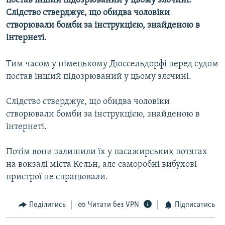
постав інший підозрюваний у цьому злочині.
МУЛЬТИМЕДІА
Слідство стверджує, що обидва чоловіки
створювали бомби за інструкцією, знайденою в
ФОТО
інтернеті.
СПЕЦПРОЄКТИ
ПОДКАСТИ
Тим часом у німецькому Дюссельдорфі перед судом
постав інший підозрюваний у цьому злочині.
КРИМ РЕАЛІЇ
Слідство стверджує, що обидва чоловіки
РУС
створювали бомби за інструкцією, знайденою в
УКР
інтернеті.
КТАТ
Потім вони залишили їх у пасажирських потягах
на вокзалі міста Кельн, але саморобні вибухові
ДОЛУЧАЙСЯ!
пристрої не спрацювали.
Поділитись
Читати без VPN
Підписатись