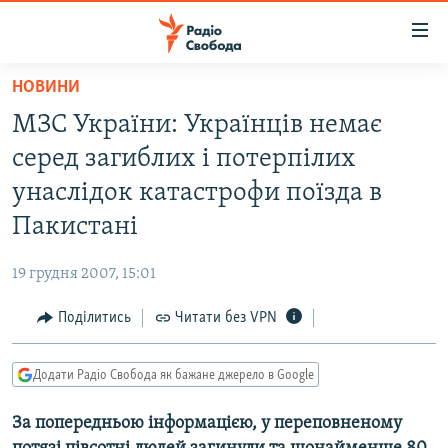
Доступність
посилання
Перейти
НОВИНИ
до
РАДІО СВОБОДА – 70 РОКІВ
МЗС України: Українців немає
основного
ВСЕ ЗА ДОБУ
матеріалу
серед загиблих і потерпілих
СТАТТІ
Перейти
унаслідок катастрофи поїзда в
до
ВІЙНА
ПОЛІТИКА
Пакистані
основної
РОСІЙСЬКА «ФІЛЬТРАЦІЯ»
ЕКОНОМІКА
навігації
19 грудня 2007, 15:01
Перейти
ДОНБАС.РЕАЛІЇ
СУСПІЛЬСТВО
до
Поділитись
Читати без VPN
КРИМ.РЕАЛІЇ
КУЛЬТУРА
пошуку
ТИ ЯК?
СПОРТ
Додати Радіо Свобода як бажане джерело в Google
СХЕМИ
УКРАЇНА
За попередньою інформацією, у переповненому
КИТАЙ.ВИКЛИКИ
СВІТ