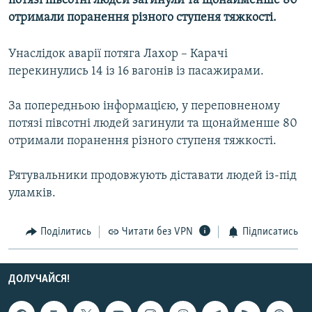
потязі півсотні людей загинули та щонайменше 80
МУЛЬТИМЕДІА
отримали поранення різного ступеня тяжкості.
ФОТО
Унаслідок аварії потяга Лахор – Карачі
СПЕЦПРОЄКТИ
перекинулись 14 із 16 вагонів із пасажирами.
ПОДКАСТИ
За попередньою інформацією, у переповненому
потязі півсотні людей загинули та щонайменше 80
КРИМ РЕАЛІЇ
отримали поранення різного ступеня тяжкості.
РУС
УКР
Рятувальники продовжують діставати людей із-під
уламків.
КТАТ
ДОЛУЧАЙСЯ!
Поділитись
Читати без VPN
Підписатись
ДОЛУЧАЙСЯ!