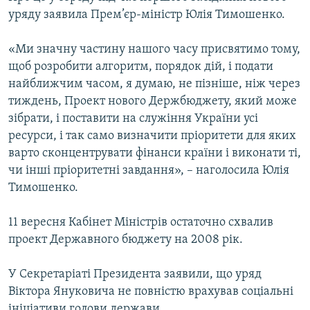
Усі сайти RFE/RL
уряду заявила Прем’єр-міністр Юлія Тимошенко.
«Ми значну частину нашого часу присвятимо тому,
щоб розробити алгоритм, порядок дій, і подати
найближчим часом, я думаю, не пізніше, ніж через
тиждень, Проект нового Держбюджету, який може
зібрати, і поставити на служіння України усі
ресурси, і так само визначити пріоритети для яких
варто сконцентрувати фінанси країни і виконати ті,
чи інші пріоритетні завдання», – наголосила Юлія
Тимошенко.
11 вересня Кабінет Міністрів остаточно схвалив
проект Державного бюджету на 2008 рік.
У Секретаріаті Президента заявили, що уряд
Віктора Януковича не повністю врахував соціальні
ініціативи голови держави.