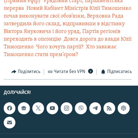
(Прямий ефір)
 Урядовий старт, парламентська
перерва
 Новий Кабінет Міністрів Юлії Тимошенко
почав виконувати свої обов’язки, Верховна Рада
затвердила його склад, відправивши в відставку
Віктора Януковича і його уряд, Партія регіонів
переходить в опозицію
 Довга дорога до влади Юлії
Тимошенко
 Чого хочуть партії?
 Хто заважає
Тимошенко стати прем’єром?
Поділитись
Читати без VPN
Підписатись
ДОЛУЧАЙСЯ!