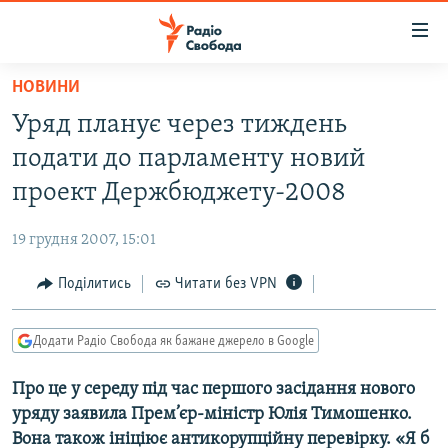
Доступність
посилання
Перейти
НОВИНИ
до
РАДІО СВОБОДА – 70 РОКІВ
Уряд планує через тиждень
основного
ВСЕ ЗА ДОБУ
матеріалу
подати до парламенту новий
СТАТТІ
Перейти
проект Держбюджету-2008
до
ВІЙНА
ПОЛІТИКА
основної
19 грудня 2007, 15:01
РОСІЙСЬКА «ФІЛЬТРАЦІЯ»
ЕКОНОМІКА
навігації
Перейти
Поділитись
Читати без VPN
ДОНБАС.РЕАЛІЇ
СУСПІЛЬСТВО
до
КРИМ.РЕАЛІЇ
КУЛЬТУРА
пошуку
Додати Радіо Свобода як бажане джерело в Google
ТИ ЯК?
СПОРТ
Про це у середу під час першого засідання нового
СХЕМИ
УКРАЇНА
уряду заявила Прем’єр-міністр Юлія Тимошенко.
КИТАЙ.ВИКЛИКИ
СВІТ
Вона також ініціює антикорупційну перевірку. «Я б