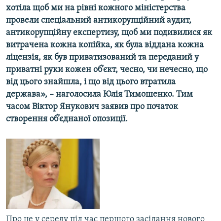
хотіла щоб ми на рівні кожного міністерства
МУЛЬТИМЕДІА
провели спеціальний антикорупційний аудит,
ФОТО
антикорупційну експертизу, щоб ми подивилися як
СПЕЦПРОЄКТИ
витрачена кожна копійка, як була віддана кожна
ліцензія, як був приватизований та переданий у
ПОДКАСТИ
приватні руки кожен об’єкт, чесно, чи нечесно, що
від цього знайшла, і що від цього втратила
КРИМ РЕАЛІЇ
держава», – наголосила Юлія Тимошенко. Тим
РУС
часом Віктор Янукович заявив про початок
створення об’єднаної опозиції.
УКР
КТАТ
ДОЛУЧАЙСЯ!
Про це у середу під час першого засідання нового