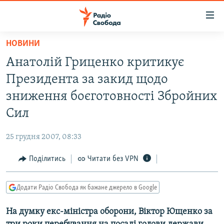
Доступність
посилання
Перейти
НОВИНИ
до
РАДІО СВОБОДА – 70 РОКІВ
Анатолій Гриценко критикує
основного
ВСЕ ЗА ДОБУ
матеріалу
Президента за закид щодо
СТАТТІ
Перейти
зниження боєготовності Збройних
до
ВІЙНА
ПОЛІТИКА
Сил
основної
РОСІЙСЬКА «ФІЛЬТРАЦІЯ»
ЕКОНОМІКА
навігації
25 грудня 2007, 08:33
Перейти
ДОНБАС.РЕАЛІЇ
СУСПІЛЬСТВО
до
Поділитись
Читати без VPN
КРИМ.РЕАЛІЇ
КУЛЬТУРА
пошуку
ТИ ЯК?
СПОРТ
Додати Радіо Свобода як бажане джерело в Google
СХЕМИ
УКРАЇНА
На думку екс-міністра оборони, Віктор Ющенко за
КИТАЙ.ВИКЛИКИ
СВІТ