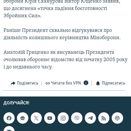
оборони Юрія Єханурова Віктор Ющенко заявив,
Усі сайти RFE/RL
що досягнена «точка падіння боєготовності
Збройних Cил».
Раніше Президент схвально відгукувався про
діяльність колишнього керівництва Міноборони.
Анатолій Гриценко як висуванець Президента
очолював оборонне відомство від початку 2005 року
і до недавнього часу.
Поділитись
Читати без VPN
Підписатись
ДОЛУЧАЙСЯ!