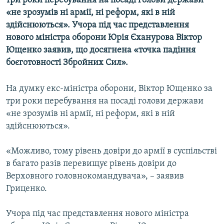
три роки перебування на посаді голови держави
МУЛЬТИМЕДІА
«не зрозумів ні армії, ні реформ, які в ній
здійснюються». Учора під час представлення
ФОТО
нового міністра оборони Юрія Єханурова Віктор
СПЕЦПРОЄКТИ
Ющенко заявив, що досягнена «точка падіння
боєготовності Збройних Cил».
ПОДКАСТИ
На думку екс-міністра оборони, Віктор Ющенко за
КРИМ РЕАЛІЇ
три роки перебування на посаді голови держави
РУС
«не зрозумів ні армії, ні реформ, які в ній
УКР
здійснюються».
КТАТ
«Можливо, тому рівень довіри до армії в суспільстві
в багато разів перевищує рівень довіри до
ДОЛУЧАЙСЯ!
Верховного головнокомандувача», – заявив
Гриценко.
Учора під час представлення нового міністра