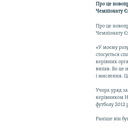
МУЛЬТИМЕДІА
Про це новоп
ФОТО
Чемпіонату Єв
СПЕЦПРОЄКТИ
Про це новоп
ПОДКАСТИ
Чемпіонату Єв
«У моєму розу
стосується сп
керівних орга
випав. Бо це 
і мислення. Ц
Учора уряд з
керівником Н
футболу 2012 
Раніше він бу