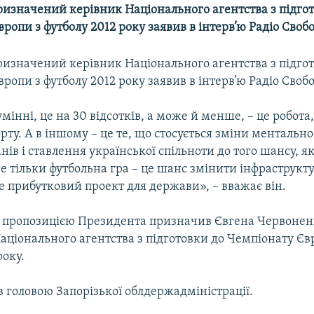
ризначений керівник Національного агентства з підго
ропи з футболу 2012 року заявив в інтерв’ю Радіо Свобо
ризначений керівник Національного агентства з підго
ропи з футболу 2012 року заявив в інтерв’ю Радіо Свобо
мінні, це на 30 відсотків, а може й менше, – це робота
орту. А в іншому – це те, що стосується зміни ментальнос
нів і ставлення української спільноти до того шансу, 
не тільки футбольна гра – це шанс змінити інфраструкт
е прибутковий проект для держави», – вважає він.
а пропозицією Президента призначив Євгена Червонен
аціонального агентства з підготовки до Чемпіонату Єв
року.
в головою Запорізької облдержадміністрації.