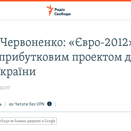
 Червоненко: «Євро-2012
 прибутковим проектом 
України
12:07
ь
Читати без VPN
обода як бажане джерело в Google