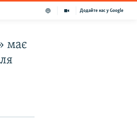
Додайте нас у Google
» має
для