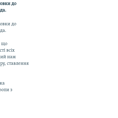
товки до
да.
товки до
да.
, що
ті всіх
який нам
уру, ставлення
ка
ропи з