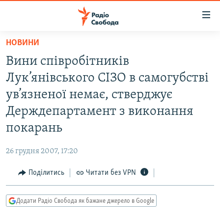
Доступність
посилання
Перейти
НОВИНИ
до
РАДІО СВОБОДА – 70 РОКІВ
Вини співробітників
основного
ВСЕ ЗА ДОБУ
матеріалу
Лук’янівського СІЗО в самогубстві
СТАТТІ
Перейти
ув’язненої немає, стверджує
до
ВІЙНА
ПОЛІТИКА
Держдепартамент з виконання
основної
РОСІЙСЬКА «ФІЛЬТРАЦІЯ»
ЕКОНОМІКА
навігації
покарань
Перейти
ДОНБАС.РЕАЛІЇ
СУСПІЛЬСТВО
до
26 грудня 2007, 17:20
КРИМ.РЕАЛІЇ
КУЛЬТУРА
пошуку
Поділитись
Читати без VPN
ТИ ЯК?
СПОРТ
СХЕМИ
УКРАЇНА
Додати Радіо Свобода як бажане джерело в Google
КИТАЙ.ВИКЛИКИ
СВІТ