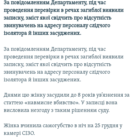
За повідомленням Департаменту, під час
МУЛЬТИМЕДІА
проведення перевірки в речах загиблої виявили
ФОТО
записку, зміст якої свідчить про відсутність
звинувачень на адресу персоналу слідчого
СПЕЦПРОЄКТИ
ізолятора й інших засуджених.
ПОДКАСТИ
За повідомленням Департаменту, під час
КРИМ РЕАЛІЇ
проведення перевірки в речах загиблої виявили
РУС
записку, зміст якої свідчить про відсутність
звинувачень на адресу персоналу слідчого
УКР
ізолятора й інших засуджених.
КТАТ
Днями цю жінку засудили до 8 років ув’язнення за
ДОЛУЧАЙСЯ!
статтею «навмисне вбивство». У записці вона
висловила незгоду з таким рішенням суду.
Жінка вчинила самогубство в ніч на 25 грудня у
камері СІЗО.