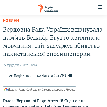
Доступність
посилання
Перейти
НОВИНИ
до
РАДІО СВОБОДА – 70 РОКІВ
Верховна Рада України вшанувала
основного
ВСЕ ЗА ДОБУ
матеріалу
пам’ять Беназір Бгутто хвилиною
СТАТТІ
Перейти
мовчання, світ засуджує вбивство
до
ВІЙНА
ПОЛІТИКА
пакистанської опозиціонерки
основної
РОСІЙСЬКА «ФІЛЬТРАЦІЯ»
ЕКОНОМІКА
навігації
27 грудня 2007, 18:14
Перейти
ДОНБАС.РЕАЛІЇ
СУСПІЛЬСТВО
до
Поділитись
Читати без VPN
КРИМ.РЕАЛІЇ
КУЛЬТУРА
пошуку
ТИ ЯК?
СПОРТ
Додати Радіо Свобода як бажане джерело в Google
СХЕМИ
УКРАЇНА
Голова Верховної Ради Арсеній Яценюк на
КИТАЙ.ВИКЛИКИ
СВІТ