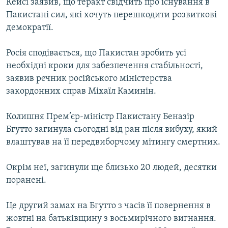
Кейсі заявив, що теракт свідчить про існування в
Усі сайти RFE/RL
Пакистані сил, які хочуть перешкодити розвиткові
демократії.
Росія сподівається, що Пакистан зробить усі
необхідні кроки для забезпечення стабільності,
заявив речник російського міністерства
закордонних справ Міхаїл Каминін.
Колишня Прем’єр-міністр Пакистану Беназір
Бгутто загинула сьогодні від ран після вибуху, який
влаштував на її передвиборчому мітингу смертник.
Окрім неї, загинули ще близько 20 людей, десятки
поранені.
Це другий замах на Бгутто з часів її повернення в
жовтні на батьківщину з восьмирічного вигнання.