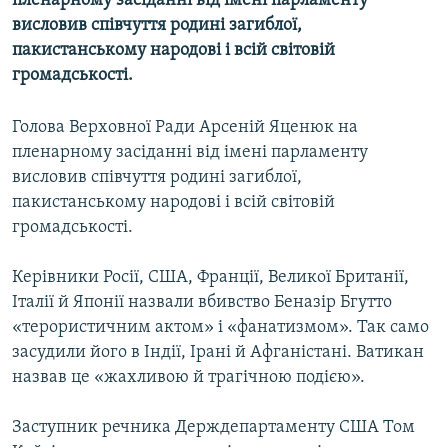
пленарному засіданні від імені парламенту
МУЛЬТИМЕДІА
висловив співчуття родині загиблої,
пакистанському народові і всій світовій
ФОТО
громадськості.
СПЕЦПРОЄКТИ
ПОДКАСТИ
Голова Верховної Ради Арсеній Яценюк на
пленарному засіданні від імені парламенту
висловив співчуття родині загиблої,
КРИМ РЕАЛІЇ
пакистанському народові і всій світовій
РУС
громадськості.
УКР
Керівники Росії, США, Франції, Великої Британії,
КТАТ
Італії й Японії назвали вбивство Беназір Бгутто
«терористичним актом» і «фанатизмом». Так само
ДОЛУЧАЙСЯ!
засудили його в Індії, Ірані й Афганістані. Ватикан
назвав це «жахливою й трагічною подією».
Заступник речника Держдепартаменту США Том