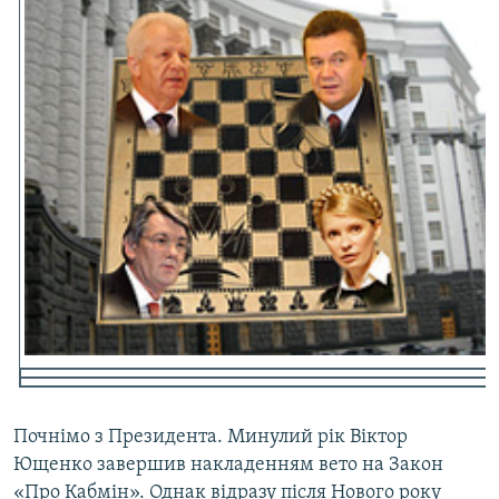
МУЛЬТИМЕДІА
ФОТО
СПЕЦПРОЄКТИ
ПОДКАСТИ
КРИМ РЕАЛІЇ
РУС
УКР
КТАТ
ДОЛУЧАЙСЯ!
Почнімо з Президента. Минулий рік Віктор
Ющенко завершив накладенням вето на Закон
«Про Кабмін». Однак відразу після Нового року