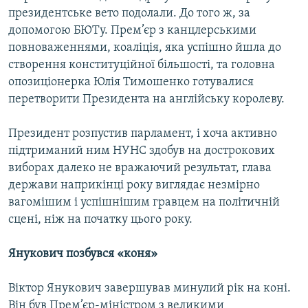
президентське вето подолали. До того ж, за
Усі сайти RFE/RL
допомогою БЮТу. Прем’єр з канцлерськими
повноваженнями, коаліція, яка успішно йшла до
створення конституційної більшості, та головна
опозиціонерка Юлія Тимошенко готувалися
перетворити Президента на англійську королеву.
Президент розпустив парламент, і хоча активно
підтриманий ним НУНС здобув на дострокових
виборах далеко не вражаючий результат, глава
держави наприкінці року виглядає незмірно
вагомішим і успішнішим гравцем на політичній
сцені, ніж на початку цього року.
Янукович позбувся «коня»
Віктор Янукович завершував минулий рік на коні.
Він був Прем’єр-міністром з великими