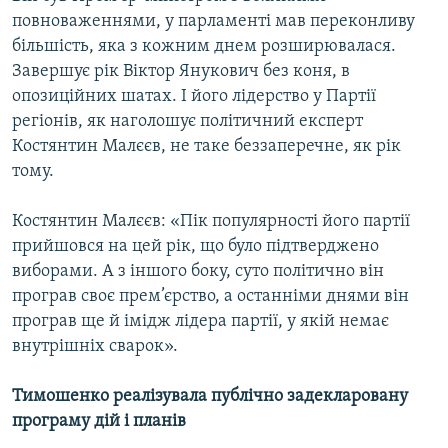
повноваженнями, у парламенті мав переконливу
більшість, яка з кожним днем розширювалася.
Завершує рік Віктор Янукович без коня, в
опозиційних шатах. І його лідерство у Партії
регіонів, як наголошує політичний експерт
Костянтин Малєєв, не таке беззаперечне, як рік
тому.
Костянтин Малєєв: «Пік популярності його партії
прийшовся на цей рік, що було підтверджено
виборами. А з іншого боку, суто політично він
програв своє прем’єрство, а останніми днями він
програв ще й імідж лідера партії, у якій немає
внутрішніх сварок».
Тимошенко реалізувала публічно задекларовану
програму дій і планів