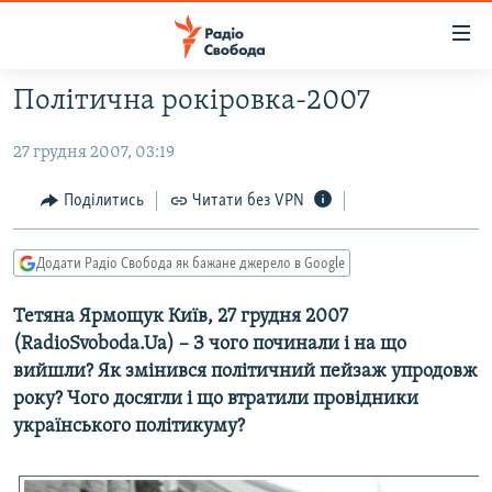
Доступність
посилання
Перейти
Політична рокіровка-2007
до
РАДІО СВОБОДА – 70 РОКІВ
основного
27 грудня 2007, 03:19
ВСЕ ЗА ДОБУ
матеріалу
СТАТТІ
Перейти
Поділитись
Читати без VPN
до
ВІЙНА
ПОЛІТИКА
основної
Додати Радіо Свобода як бажане джерело в Google
РОСІЙСЬКА «ФІЛЬТРАЦІЯ»
ЕКОНОМІКА
навігації
Перейти
ДОНБАС.РЕАЛІЇ
Тетяна Ярмощук Київ, 27 грудня 2007
СУСПІЛЬСТВО
до
(RadioSvoboda.Ua) – З чого починали і на що
КРИМ.РЕАЛІЇ
КУЛЬТУРА
пошуку
вийшли? Як змінився політичний пейзаж упродовж
ТИ ЯК?
СПОРТ
року? Чого досягли і що втратили провідники
українського політикуму?
СХЕМИ
УКРАЇНА
КИТАЙ.ВИКЛИКИ
СВІТ