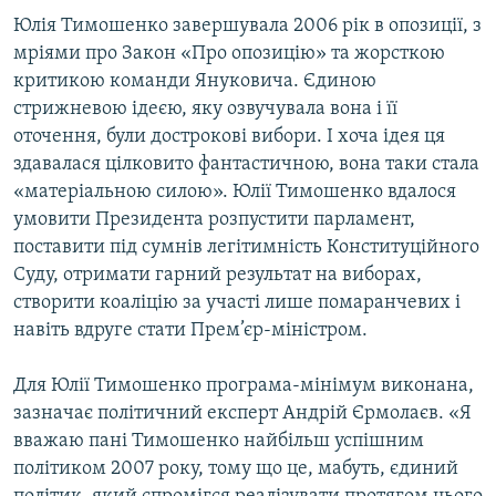
Юлія Тимошенко завершувала 2006 рік в опозиції, з
мріями про Закон «Про опозицію» та жорсткою
критикою команди Януковича. Єдиною
стрижневою ідеєю, яку озвучувала вона і її
оточення, були дострокові вибори. І хоча ідея ця
здавалася цілковито фантастичною, вона таки стала
«матеріальною силою». Юлії Тимошенко вдалося
умовити Президента розпустити парламент,
поставити під сумнів легітимність Конституційного
Суду, отримати гарний результат на виборах,
створити коаліцію за участі лише помаранчевих і
навіть вдруге стати Прем’єр-міністром.
Для Юлії Тимошенко програма-мінімум виконана,
зазначає політичний експерт Андрій Єрмолаєв. «Я
вважаю пані Тимошенко найбільш успішним
політиком 2007 року, тому що це, мабуть, єдиний