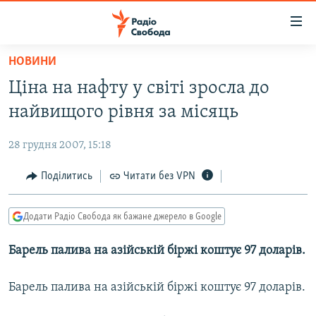
Доступність
посилання
Перейти
НОВИНИ
до
РАДІО СВОБОДА – 70 РОКІВ
Ціна на нафту у світі зросла до
основного
ВСЕ ЗА ДОБУ
матеріалу
найвищого рівня за місяць
СТАТТІ
Перейти
до
28 грудня 2007, 15:18
ВІЙНА
ПОЛІТИКА
основної
РОСІЙСЬКА «ФІЛЬТРАЦІЯ»
Поділитись
Читати без VPN
ЕКОНОМІКА
навігації
Перейти
ДОНБАС.РЕАЛІЇ
СУСПІЛЬСТВО
до
Додати Радіо Свобода як бажане джерело в Google
КРИМ.РЕАЛІЇ
КУЛЬТУРА
пошуку
Барель палива на азійській біржі коштує 97 доларів.
ТИ ЯК?
СПОРТ
СХЕМИ
УКРАЇНА
Барель палива на азійській біржі коштує 97 доларів.
КИТАЙ.ВИКЛИКИ
СВІТ