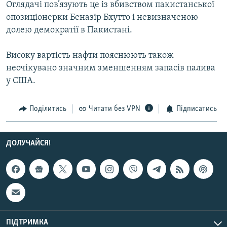
Оглядачі пов’язують це із вбивством пакистанської
МУЛЬТИМЕДІА
опозиціонерки Беназір Бхутто і невизначеною
ФОТО
долею демократії в Пакистані.
СПЕЦПРОЄКТИ
Високу вартість нафти пояснюють також
ПОДКАСТИ
неочікувано значним зменшенням запасів палива
у США.
КРИМ РЕАЛІЇ
РУС
Поділитись
Читати без VPN
Підписатись
УКР
КТАТ
ДОЛУЧАЙСЯ!
ДОЛУЧАЙСЯ!
ПІДТРИМКА