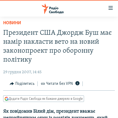
Доступність
посилання
Перейти
НОВИНИ
до
РАДІО СВОБОДА – 70 РОКІВ
Президент США Джордж Буш має
основного
ВСЕ ЗА ДОБУ
матеріалу
намір накласти вето на новий
СТАТТІ
Перейти
законопроект про оборонну
до
ВІЙНА
ПОЛІТИКА
політику
основної
РОСІЙСЬКА «ФІЛЬТРАЦІЯ»
ЕКОНОМІКА
навігації
29 грудня 2007, 14:45
Перейти
ДОНБАС.РЕАЛІЇ
СУСПІЛЬСТВО
до
Поділитись
Читати без VPN
КРИМ.РЕАЛІЇ
КУЛЬТУРА
пошуку
ТИ ЯК?
СПОРТ
Додати Радіо Свобода як бажане джерело в Google
СХЕМИ
УКРАЇНА
Як повідомив Білий дім, президент вважає
КИТАЙ.ВИКЛИКИ
СВІТ