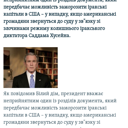
неприйнятним один із розділів документа, який
МУЛЬТИМЕДІА
передбачає можливість заморозити іракські
капітали в США – у випадку, якщо американські
ФОТО
громадяни звернуться до суду у зв''язку зі
СПЕЦПРОЄКТИ
злочинами режиму колишнього іракського
диктатора Саддама Хусейна.
ПОДКАСТИ
КРИМ РЕАЛІЇ
РУС
УКР
КТАТ
Як повідомив Білий дім, президент вважає
ДОЛУЧАЙСЯ!
неприйнятним один із розділів документа, який
передбачає можливість заморозити іракські
капітали в США – у випадку, якщо американські
громадяни звернуться до суду у зв''язку зі