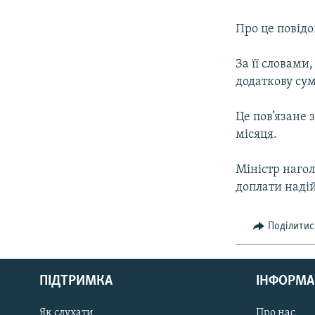
МУЛЬТИМЕДІА
ФОТО
Про це повідо
СПЕЦПРОЄКТИ
За її словами
ПОДКАСТИ
додаткову сум
Це пов’язане
місяця.
Міністр нагол
доплати наді
Поділитис
КРИМ РЕАЛІЇ
РУС
ПІДТРИМКА
ІНФОРМА
УКР
КТАТ
Як слухати
Про нас