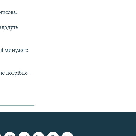
нисова.
нададуть
ці минулого
не потрібно –