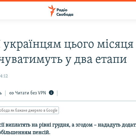
ї українцям цього місяця
чуватимуть у два етапи
4:12
ь
Читати без VPN
обода як бажане джерело в Google
ії виплатять на рівні грудня, а згодом – нададуть додат
збільшенням пенсій.