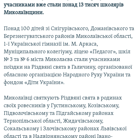
учасниками вже стали понад 13 тисяч школярів
МУЛЬТИМЕДІА
Миколаївщини.
ФОТО
СПЕЦПРОЄКТИ
Понад 100 дітей зі Снігурівського, Доманівського та
Березнегуватського районів Миколаївської області,
ПОДКАСТИ
1-ї Української гімназії ім. М. Аркаса,
Муніципального колегіуму, ліцею «Педагог», шкіл
КРИМ РЕАЛІЇ
№ 3 та № 6 міста Миколаєва стали учасниками
РУС
поїздки на Різдвяні свята в Галичину, організованої
УКР
обласною організацією Народного Руху України та
фондом «Діти України».
КТАТ
Миколаївці святкують Різдвяні свята в родинах
ДОЛУЧАЙСЯ!
своїх ровесників у Густинському, Козівському,
Підволочівському та Підгайському районах
Тернопільської області, Жидачівському,
Сокальському і Злочівському районах Львівської
області та в Надвірнянському районі Івано-