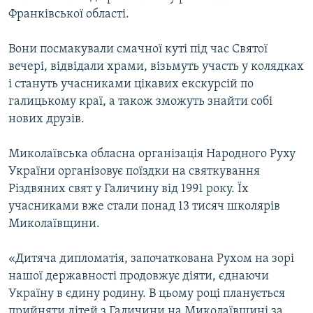
Усі сайти RFE/RL
Франківської області.
Вони посмакували смачної куті під час Святої
вечері, відвідали храми, візьмуть участь у колядках
і стануть учасниками цікавих екскурсій по
галицькому краї, а також зможуть знайти собі
нових друзів.
Миколаївська обласна організація Народного Руху
України організовує поїздки на святкування
Різдвяних свят у Галичину від 1991 року. Їх
учасниками вже стали понад 13 тисяч школярів
Миколаївщини.
«Дитяча дипломатія, започаткована Рухом на зорі
нашої державності продовжує діяти, єднаючи
Україну в єдину родину. В цьому році планується
прийняти дітей з Галичини на Миколаївщині за