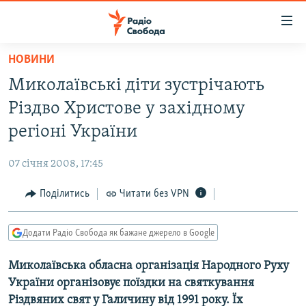
Доступність
посилання
Перейти
НОВИНИ
до
РАДІО СВОБОДА – 70 РОКІВ
Миколаївські діти зустрічають
основного
ВСЕ ЗА ДОБУ
матеріалу
Різдво Христове у західному
СТАТТІ
Перейти
регіоні України
до
ВІЙНА
ПОЛІТИКА
основної
07 січня 2008, 17:45
РОСІЙСЬКА «ФІЛЬТРАЦІЯ»
ЕКОНОМІКА
навігації
Перейти
Поділитись
Читати без VPN
ДОНБАС.РЕАЛІЇ
СУСПІЛЬСТВО
до
КРИМ.РЕАЛІЇ
КУЛЬТУРА
пошуку
Додати Радіо Свобода як бажане джерело в Google
ТИ ЯК?
СПОРТ
Миколаївська обласна організація Народного Руху
СХЕМИ
УКРАЇНА
України організовує поїздки на святкування
КИТАЙ.ВИКЛИКИ
СВІТ
Різдвяних свят у Галичину від 1991 року. Їх