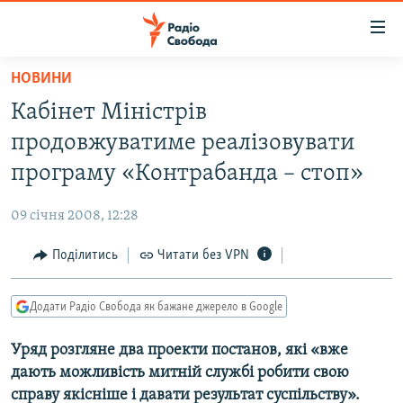
Доступність
посилання
Перейти
НОВИНИ
до
РАДІО СВОБОДА – 70 РОКІВ
Кабінет Міністрів
основного
ВСЕ ЗА ДОБУ
матеріалу
продовжуватиме реалізовувати
СТАТТІ
Перейти
програму «Контрабанда – стоп»
до
ВІЙНА
ПОЛІТИКА
основної
09 січня 2008, 12:28
РОСІЙСЬКА «ФІЛЬТРАЦІЯ»
ЕКОНОМІКА
навігації
Перейти
Поділитись
Читати без VPN
ДОНБАС.РЕАЛІЇ
СУСПІЛЬСТВО
до
КРИМ.РЕАЛІЇ
КУЛЬТУРА
пошуку
Додати Радіо Свобода як бажане джерело в Google
ТИ ЯК?
СПОРТ
Уряд розгляне два проекти постанов, які «вже
СХЕМИ
УКРАЇНА
дають можливість митній службі робити свою
КИТАЙ.ВИКЛИКИ
СВІТ
справу якісніше і давати результат суспільству».