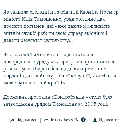
МУЛЬТИМЕДІА
Як заявила сьогодні на засіданні Кабміну Прем’єр-
ФОТО
міністр Юлія Тимошенко, уряд розгляне два
СПЕЦПРОЄКТИ
проекти постанов, які «вже дають можливість
митній службі робити свою справу якісніше і
ПОДКАСТИ
давати результат суспільству».
КРИМ РЕАЛІЇ
За словами Тимошенко, з відставкою її
РУС
попереднього уряду «ця програма припинилася
УКР
разом з усією боротьбою щодо використання
кордонів для найпотужнішої корупції, яка тільки
КТАТ
може бути в нашій країні».
ДОЛУЧАЙСЯ!
Державна програма «Контрабанда – стоп» була
затверджена урядом Тимошенко у 2005 році.
Поділитись
Читати без VPN
Підписатись