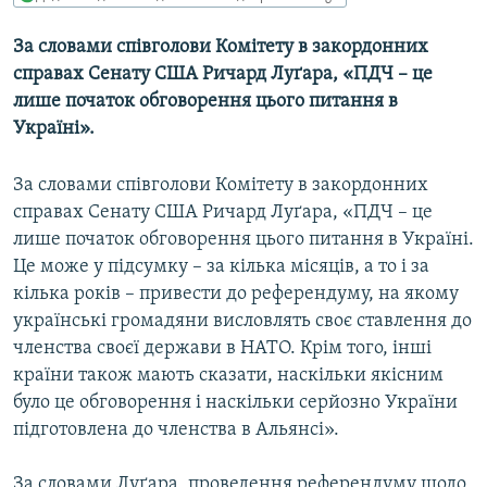
МУЛЬТИМЕДІА
За словами співголови Комітету в закордонних
ФОТО
справах Сенату США Ричард Луґара, «ПДЧ – це
СПЕЦПРОЄКТИ
лише початок обговорення цього питання в
Україні».
ПОДКАСТИ
За словами співголови Комітету в закордонних
КРИМ РЕАЛІЇ
справах Сенату США Ричард Луґара, «ПДЧ – це
РУС
лише початок обговорення цього питання в Україні.
УКР
Це може у підсумку – за кілька місяців, а то і за
кілька років – привести до референдуму, на якому
КТАТ
українські громадяни висловлять своє ставлення до
членства своєї держави в НАТО. Крім того, інші
ДОЛУЧАЙСЯ!
країни також мають сказати, наскільки якісним
було це обговорення і наскільки серйозно України
підготовлена до членства в Альянсі».
За словами Луґара, проведення референдуму щодо