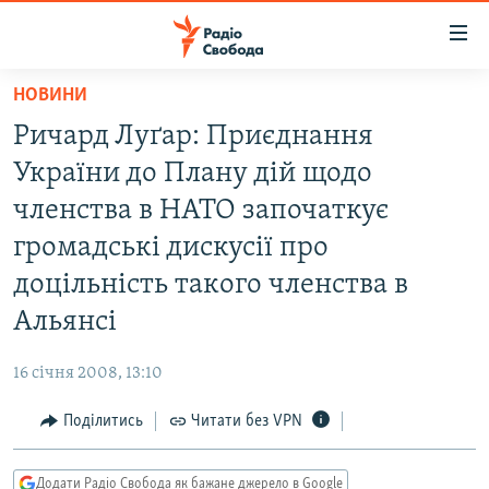
Доступність
посилання
Перейти
НОВИНИ
до
РАДІО СВОБОДА – 70 РОКІВ
Ричард Луґар: Приєднання
основного
ВСЕ ЗА ДОБУ
матеріалу
України до Плану дій щодо
СТАТТІ
Перейти
членства в НАТО започаткує
до
ВІЙНА
ПОЛІТИКА
громадські дискусії про
основної
РОСІЙСЬКА «ФІЛЬТРАЦІЯ»
ЕКОНОМІКА
навігації
доцільність такого членства в
Перейти
ДОНБАС.РЕАЛІЇ
СУСПІЛЬСТВО
Альянсі
до
КРИМ.РЕАЛІЇ
КУЛЬТУРА
пошуку
16 січня 2008, 13:10
ТИ ЯК?
СПОРТ
Поділитись
Читати без VPN
СХЕМИ
УКРАЇНА
КИТАЙ.ВИКЛИКИ
СВІТ
Додати Радіо Свобода як бажане джерело в Google