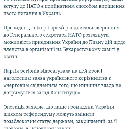
Усі сайти RFE/RL
вступу до НАТО є прийнятним способом вирішення
цього питання в Україні.
Президент, спікер і прем’єр підписали звернення
до Генерального секретаря НАТО розглянути
можливість приєднання України до Плану дій щодо
членства в організації на Бухарестському саміті у
квітні.
Партія регіонів відреагувала на цей крок і
наголосила: заява українського керівництва є
«черговим свідченням того, що нинішня влада не
дотримується засад Конституції».
Опозиція заявляє, що лише громадяни України
шляхом референдуму можуть змінити
позаблоковий статус держави, закріплений, за її
словами, в Основному законі.