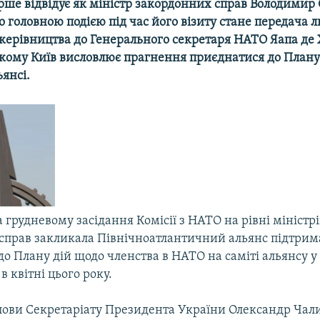
рше відвідує як міністр закордонних справ Володимир 
о головною подією під час його візиту стане передача л
 керівництва до Генерального секретаря НАТО Яапа де
якому Київ висловлює прагнення приєднатися до Плану
ьянсі.
 грудневому засідання Комісії з НАТО на рівні міністрі
справ закликала Північноатлантичний альянс підтрима
о Плану дій щодо членства в НАТО на саміті альянсу у 
в квітні цього року.
лови Секретаріату Президента України Олександр Чал