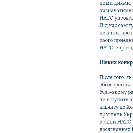
цими днями, 
визначатимет
НАТО упродов
Під час саміт
питання про 
цього приєдна
НАТО. Зараз і
Ніяких конкр
Після того, я
обговорення 
будь-якому ра
чи вступить в
альянсу де Х
прагнень Укра
країни НАТО р
досягненнях 