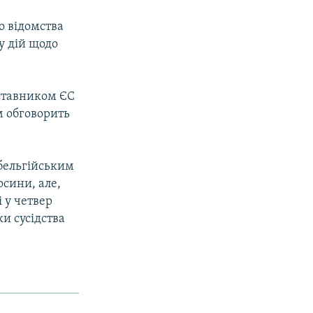
о відомства
у дій щодо
дставником ЄС
м обговорить
 бельгійським
осини, але,
 у четвер
ки сусідства