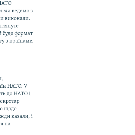
 НАТО
й ми ведемо з
ги виконали.
зглянуте
й буде формат
гу з країнами
и,
аїн НАТО. У
ть до НАТО і
секретар
ію щодо
жди казали, і
ся на