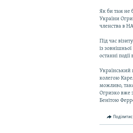
Як би там не 
України Огри
членства в Н
Під час візит
із зовнішньої
останні події 
Український 
колегою Карел
можливо, тако
Огризко вже з
Бенітою Ферр
Поділитис