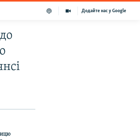
Додайте нас у Google
 до
о
янсі
тницю