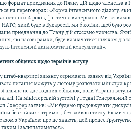
що формат приєднання до Плану дій щодо членства в
ься на переговорах: «Форма інтенсивного діалогу, яки
ж останніх 4 років, фактично вичерпана. Ми всі вимо
у НАТО, який буде в Бухаресті, ми б хотіли, щоб було ро
наше приєднання до Плану дій стосовно членства. Яки
ння, які часові рамки, буде визначатися шляхом діало
дуть інтенсивні дипломатичні консультації».
етних обіцянок щодо термінів вступу
к у штаб-квартирі альянсу отримають заявку від Україн
цього питання можуть у лютому розпочати міністри кр
зі альянс не дає жодних обіцянок, коли Україна вступи
загалі. На міністерській зустрічі у грудні Генеральний 
ооп Схеффер заявив: «Ми будемо продовжувати дискус
їни без зайвих затримок, без зайвого тиску. Як ми зав
азом з Україною про це знають, цей процес ґрунтуєть
і таким і залишатиметься».