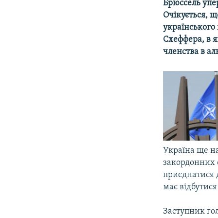
КИТАЙ.ВИКЛИКИ
Брюссель упе
Очікується, щ
МУЛЬТИМЕДІА
українського
ФОТО
Схеффера, в 
членства в ал
СПЕЦПРОЄКТИ
ПОДКАСТИ
Україна ще на
закордонних 
приєднатися д
має відбутися 
Заступник го