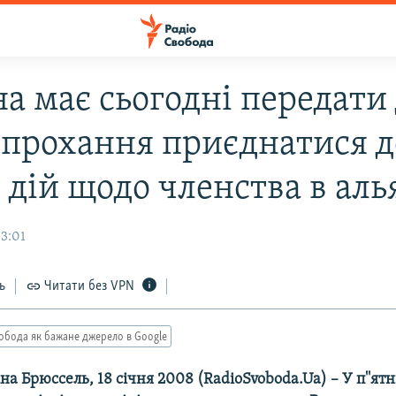
а має сьогодні передати
прохання приєднатися д
 дій щодо членства в аль
03:01
ь
Читати без VPN
обода як бажане джерело в Google
іна Брюссель, 18 січня 2008 (RadioSvoboda.Ua) – У п''я