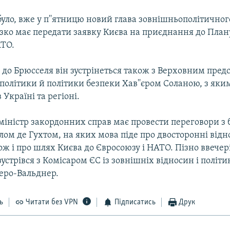
було, вже у п''ятницю новий глава зовнішньополітичног
зко має передати заявку Києва на приєднання до План
АТО.
у до Брюсселя він зустрінеться також з Верховним пре
 політики й політики безпеки Хав''єром Соланою, з яки
в Україні та регіоні.
міністр закордонних справ має провести переговори з
ом де Гухтом, на яких мова піде про двосторонні відн
ж і про шлях Києва до Євросоюзу і НАТО. Пізно ввечері
устрівся з Комісаром ЄС із зовнішніх відносин і політи
еро-Вальднер.
ь
Читати без VPN
Підписатись
Друк