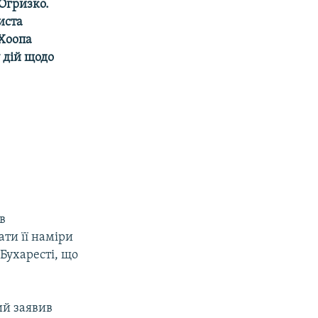
Огризко.
иста
 Хоопа
 дій щодо
в
ти її наміри
Бухаресті, що
ий заявив