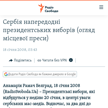
Доступність
посилання
Перейти
Сербія напередодні
до
РАДІО СВОБОДА – 70 РОКІВ
президентських виборів (огляд
основного
ВСЕ ЗА ДОБУ
матеріалу
місцевої преси)
СТАТТІ
Перейти
до
18 січня 2008, 03:43
ВІЙНА
ПОЛІТИКА
основної
РОСІЙСЬКА «ФІЛЬТРАЦІЯ»
Поділитись
Читати без VPN
ЕКОНОМІКА
навігації
Перейти
ДОНБАС.РЕАЛІЇ
СУСПІЛЬСТВО
до
Додати Радіо Свобода як бажане джерело в Google
КРИМ.РЕАЛІЇ
КУЛЬТУРА
пошуку
Анамарія Рамач Белград, 18 січня 2008
ТИ ЯК?
СПОРТ
(RadioSvoboda.Ua) – Президентські вибори, які
СХЕМИ
УКРАЇНА
відбудуться у неділю 20 січня, в центрі уваги
КИТАЙ.ВИКЛИКИ
сербських мас-медіа. Водночас, за два дні до
СВІТ