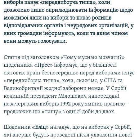
виборів панує «передвиборча тиша», коли
МУЛЬТИМЕДІА
дозволено лише оприлюднювати інформацію щодо
ФОТО
можливої явки на вибори та показ роликів
відповідальних органів і неурядових організацій, у
СПЕЦПРОЄКТИ
яких громадян інформують, коли та яким чином
ПОДКАСТИ
вони можуть голосувати.
КРИМ РЕАЛІЇ
Стаття під заголовком «Чому мусимо мовчати?»
РУС
щоденника «
Прес
» інформує, що у більшості
світових країн безпосередньо перед виборами існує
УКР
«передвиборча тиша», хоча, скажімо, у США та
КТАТ
Великобританії жодної заборони немає. У Сербії
колишній президент Мілошевич напередодні
ДОЛУЧАЙСЯ!
позачергових виборів 1992 року змінив правило –
продовжив цю «тишу» з однієї доби до двох.
Щоденник «
Бліц
» нагадує, що на виборах у Сербії,
які вперше будуть проведені після ухвалення нової