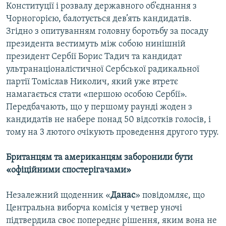
Конституції і розвалу державного об’єднання з
Усі сайти RFE/RL
Чорногорією, балотується дев’ять кандидатів.
Згідно з опитуванням головну боротьбу за посаду
президента вестимуть між собою нинішній
президент Сербії Борис Тадич та кандидат
ультранаціоналістичної Сербської радикальної
партії Томіслав Николич, який уже втретє
намагається стати «першою особою Сербії».
Передбачають, що у першому раунді жоден з
кандидатів не набере понад 50 відсотків голосів, і
тому на 3 лютого очікують проведення другого туру.
Британцям та американцям заборонили бути
«офіційними спостерігачами»
Незалежний щоденник «
Данас
» повідомляє, що
Центральна виборча комісія у четвер уночі
підтвердила своє попереднє рішення, яким вона не