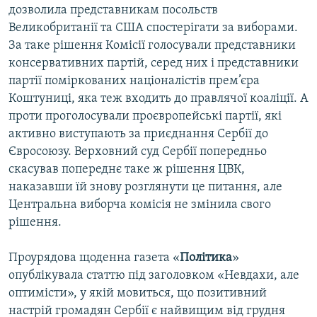
дозволила представникам посольств
Великобританії та США спостерігати за виборами.
За таке рішення Комісії голосували представники
консервативних партій, серед них і представники
партії поміркованих націоналістів прем’єра
Коштуниці, яка теж входить до правлячої коаліції. А
проти проголосували проєвропейські партії, які
активно виступають за приєднання Сербії до
Євросоюзу. Верховний суд Сербії попередньо
скасував попереднє таке ж рішення ЦВК,
наказавши їй знову розглянути це питання, але
Центральна виборча комісія не змінила свого
рішення.
Проурядова щоденна газета «
Політика
»
опублікувала статтю під заголовком «Невдахи, але
оптимісти», у якій мовиться, що позитивний
настрій громадян Сербії є найвищим від грудня