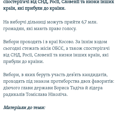
спостерігачі від СНД, Росії, Словенії та низки інших
МУЛЬТИМЕДІА
країн, які прибули до країни.
ФОТО
На виборчі дільниці можуть прийти 6,7 млн.
СПЕЦПРОЄКТИ
громадян, які мають право голосу.
ПОДКАСТИ
Вибори проходять і в краї Косово. За їхнім ходом
КРИМ РЕАЛІЇ
сьогодні стежать місія ОБСЄ, а також спостерігачі
РУС
від СНД, Росії, Словенії та низки інших країн, які
прибули до країни.
УКР
КТАТ
Вибори, в яких беруть участь дев’ять кандидатів,
проходять під знаком протиборства двох фаворитів:
ДОЛУЧАЙСЯ!
діючого глави держави Бориса Тадіча й лідера
радикалів Томіслава Ніколіча.
Матеріали до теми: