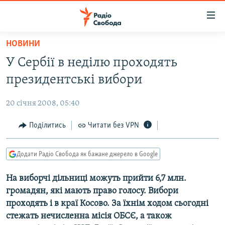
Доступність
посилання
Перейти
НОВИНИ
до
РАДІО СВОБОДА – 70 РОКІВ
У Сербії в неділю проходять
основного
ВСЕ ЗА ДОБУ
матеріалу
президентські вибори
СТАТТІ
Перейти
до
20 січня 2008, 05:40
ВІЙНА
ПОЛІТИКА
основної
РОСІЙСЬКА «ФІЛЬТРАЦІЯ»
Поділитись
Читати без VPN
ЕКОНОМІКА
навігації
Перейти
ДОНБАС.РЕАЛІЇ
СУСПІЛЬСТВО
до
Додати Радіо Свобода як бажане джерело в Google
КРИМ.РЕАЛІЇ
КУЛЬТУРА
пошуку
На виборчі дільниці можуть прийти 6,7 млн.
ТИ ЯК?
СПОРТ
громадян, які мають право голосу. Вибори
СХЕМИ
УКРАЇНА
проходять і в краї Косово. За їхнім ходом сьогодні
стежать нечисленна місія ОБСЄ, а також
КИТАЙ.ВИКЛИКИ
СВІТ