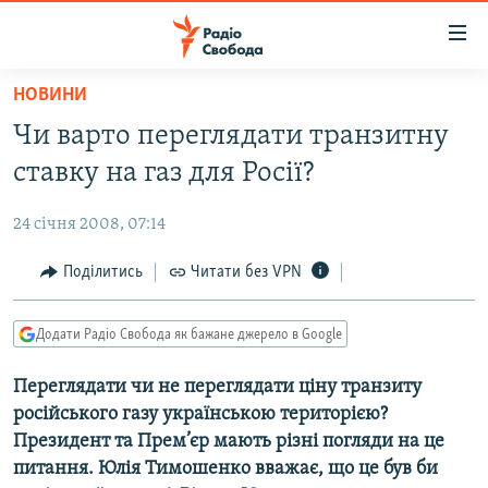
Доступність
посилання
Перейти
НОВИНИ
до
РАДІО СВОБОДА – 70 РОКІВ
Чи варто переглядати транзитну
основного
ВСЕ ЗА ДОБУ
матеріалу
ставку на газ для Росії?
СТАТТІ
Перейти
до
24 січня 2008, 07:14
ВІЙНА
ПОЛІТИКА
основної
РОСІЙСЬКА «ФІЛЬТРАЦІЯ»
Поділитись
Читати без VPN
ЕКОНОМІКА
навігації
Перейти
ДОНБАС.РЕАЛІЇ
СУСПІЛЬСТВО
до
Додати Радіо Свобода як бажане джерело в Google
КРИМ.РЕАЛІЇ
КУЛЬТУРА
пошуку
Переглядати чи не переглядати ціну транзиту
ТИ ЯК?
СПОРТ
російського газу українською територією?
СХЕМИ
УКРАЇНА
Президент та Прем’єр мають різні погляди на це
питання. Юлія Тимошенко вважає, що це був би
КИТАЙ.ВИКЛИКИ
СВІТ