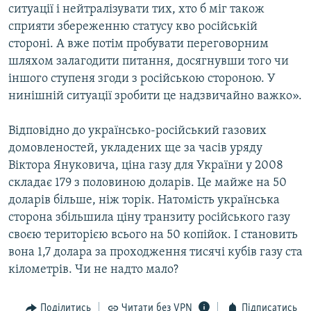
ситуації і нейтралізувати тих, хто б міг також
сприяти збереженню статусу кво російській
стороні. А вже потім пробувати переговорним
шляхом залагодити питання, досягнувши того чи
іншого ступеня згоди з російською стороною. У
нинішній ситуації зробити це надзвичайно важко».
Відповідно до українсько-російський газових
домовленостей, укладених ще за часів уряду
Віктора Януковича, ціна газу для України у 2008
складає 179 з половиною доларів. Це майже на 50
доларів більше, ніж торік. Натомість українська
сторона збільшила ціну транзиту російського газу
своєю територією всього на 50 копійок. І становить
вона 1,7 долара за проходження тисячі кубів газу ста
кілометрів. Чи не надто мало?
Поділитись
Читати без VPN
Підписатись