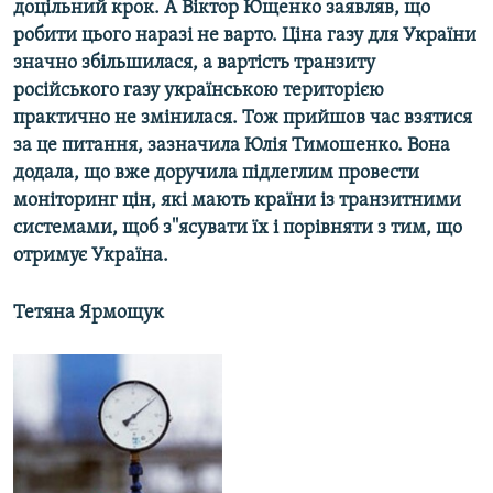
доцільний крок. А Віктор Ющенко заявляв, що
МУЛЬТИМЕДІА
робити цього наразі не варто. Ціна газу для України
ФОТО
значно збільшилася, а вартість транзиту
російського газу українською територією
СПЕЦПРОЄКТИ
практично не змінилася. Тож прийшов час взятися
ПОДКАСТИ
за це питання, зазначила Юлія Тимошенко. Вона
додала, що вже доручила підлеглим провести
КРИМ РЕАЛІЇ
моніторинг цін, які мають країни із транзитними
РУС
системами, щоб з''ясувати їх і порівняти з тим, що
отримує Україна.
УКР
КТАТ
Тетяна Ярмощук
ДОЛУЧАЙСЯ!