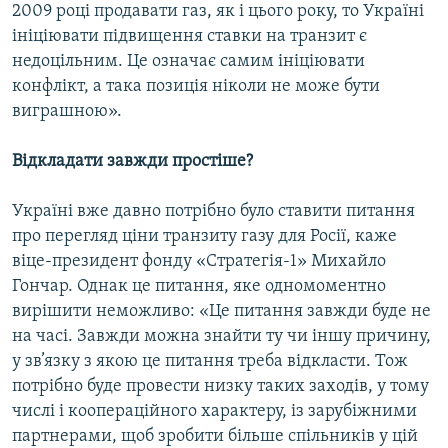
2009 році продавати газ, як і цього року, то Україні
ініціювати підвищення ставки на транзит є
недоцільним. Це означає самим ініціювати
конфлікт, а така позиція ніколи не може бути
виграшною».
Відкладати завжди простіше?
Україні вже давно потрібно було ставити питання
про перегляд ціни транзиту газу для Росії, каже
віце-президент фонду «Стратегія-1» Михайло
Гончар. Однак це питання, яке одномоментно
вирішити неможливо: «Це питання завжди буде не
на часі. Завжди можна знайти ту чи іншу причину,
у зв’язку з якою це питання треба відкласти. Тож
потрібно буде провести низку таких заходів, у тому
числі і коопераційного характеру, із зарубіжними
партнерами, щоб зробити більше спільників у цій