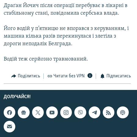
Драґан Йочич після операції перебуває в лікарні в
МУЛЬТИМЕДІА
стабільному стані, повідомила сербська влада.
ФОТО
СПЕЦПРОЄКТИ
Його водій у п’ятницю не впорався з керуванням, і
машина кілька разів перекинулася і злетіла з
ПОДКАСТИ
дороги неподалік Белграда.
КРИМ РЕАЛІЇ
Водій теж серйозно травмований.
РУС
УКР
Поділитись
Читати без VPN
Підписатись
КТАТ
ДОЛУЧАЙСЯ!
ДОЛУЧАЙСЯ!