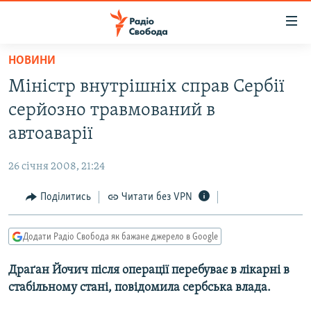
Доступність
посилання
Перейти
НОВИНИ
до
РАДІО СВОБОДА – 70 РОКІВ
Міністр внутрішніх справ Сербії
основного
ВСЕ ЗА ДОБУ
матеріалу
серйозно травмований в
СТАТТІ
Перейти
автоаварії
до
ВІЙНА
ПОЛІТИКА
основної
26 січня 2008, 21:24
РОСІЙСЬКА «ФІЛЬТРАЦІЯ»
ЕКОНОМІКА
навігації
Перейти
Поділитись
Читати без VPN
ДОНБАС.РЕАЛІЇ
СУСПІЛЬСТВО
до
КРИМ.РЕАЛІЇ
КУЛЬТУРА
пошуку
Додати Радіо Свобода як бажане джерело в Google
ТИ ЯК?
СПОРТ
Драґан Йочич після операції перебуває в лікарні в
СХЕМИ
УКРАЇНА
стабільному стані, повідомила сербська влада.
КИТАЙ.ВИКЛИКИ
СВІТ