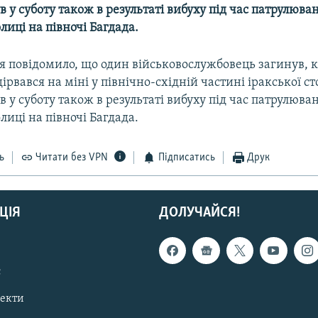
в у суботу також в результаті вибуху під час патрулюва
лиці на півночі Багдада.
 повідомило, що один військовослужбовець загинув, к
дірвався на міні у північно-східній частині іракської с
в у суботу також в результаті вибуху під час патрулюва
лиці на півночі Багдада.
ь
Читати без VPN
Підписатись
Друк
ЦІЯ
ДОЛУЧАЙСЯ!
с
пекти