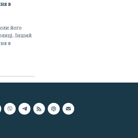
ння в
оли його
толиці. Інший
ння в