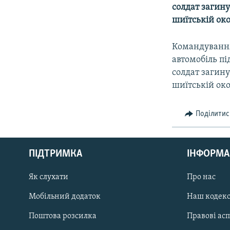
МУЛЬТИМЕДІА
солдат загину
ФОТО
шиїтській око
СПЕЦПРОЄКТИ
Командування
ПОДКАСТИ
автомобіль пі
солдат загину
шиїтській око
Поділитис
КРИМ РЕАЛІЇ
РУС
ПІДТРИМКА
ІНФОРМА
УКР
КТАТ
Як слухати
Про нас
Мобільний додаток
Наш кодек
ДОЛУЧАЙСЯ!
Поштова розсилка
Правові ас