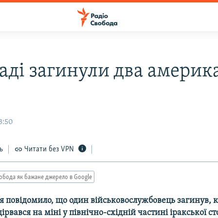
даді загинули два америк
3:50
ь
Читати без VPN
обода як бажане джерело в Google
 повідомило, що один військовослужбовець загинув, к
дірвався на міні у північно-східній частині іракської с