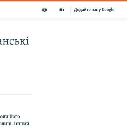
Додайте нас у Google
анські
оли його
толиці. Інший