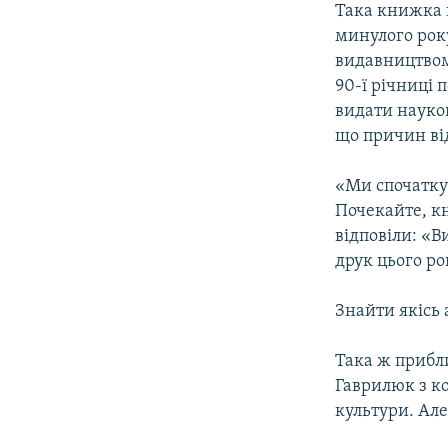
Така книжка 
минулого рок
видавництвом
90-ї річниці 
видати науков
що причин ві
«Ми спочатку
Почекайте, кн
відповіли: «В
друк цього ро
Знайти якісь
Така ж прибли
Гаврилюк з к
культури. Але