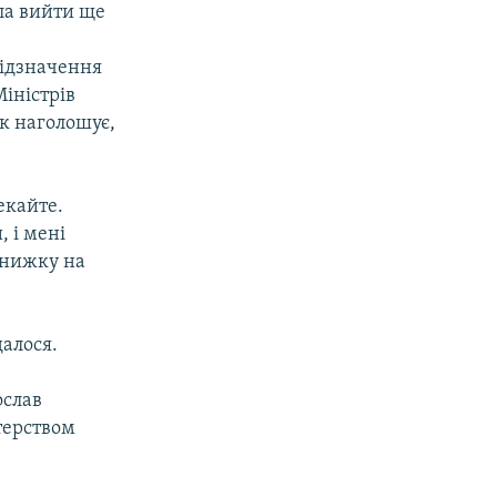
ла вийти ще
відзначення
Міністрів
юк наголошує,
екайте.
, і мені
 книжку на
алося.
ослав
терством