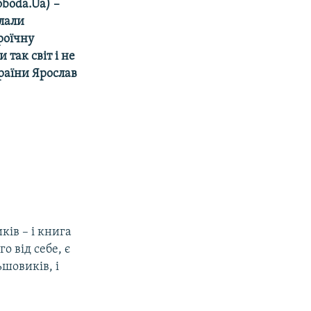
oboda.Ua) –
клали
роїчну
 так світ і не
раїни Ярослав
ків – і книга
о від себе, є
ьшовиків, і