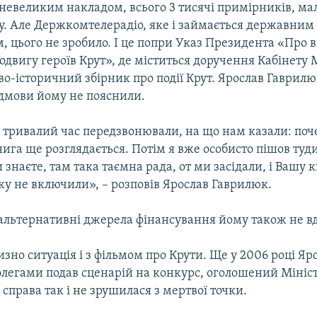
невеликим накладом, всього 3 тисячі примірників, ма
у. Але Держкомтелерадіо, яке і займається державним
, цього не зробило. І це попри Указ Президента «Про 
подвигу героїв Крут», де міститься доручення Кабінету 
о-історичний збірник про події Крут. Ярослав Гаврил
дмови йому не пояснили.
 тривалий час передзвонювали, на що нам казали: поч
ига ще розглядається. Потім я вже особисто пішов туди
и знаєте, там така таємна рада, от ми засідали, і Вашу
ку не включили», – розповів Ярослав Гаврилюк.
 альтернативні джерела фінансування йому також не вд
зно ситуація і з фільмом про Крути. Ще у 2006 році Яр
олегами подав сценарій на конкурс, оголошений Мініс
 справа так і не зрушилася з мертвої точки.