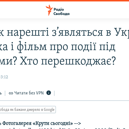
 нарешті з’являться в Ук
 і фільм про події під
ми? Хто перешкоджає?
3:12
ь
Читати без VPN
обода як бажане джерело в Google
 Фотогалерея «Крути сьогодні» -->