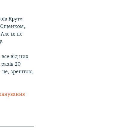
оїв Крут»
м Ющенком,
Але їх не
у.
 все від них
 разів 20
– це, зрештою,
вшанування