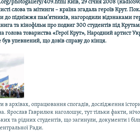
rl.org/photogallery/409.html Київ, 29 січня 2008 (RadioSv
исті слова та мітинги – країна згадала героїв Крут. По
ки до підніжжя пам’ятників, нагородили відзнаками ге
книга та кінофільм про подвиг 300 студентів під Крутами
а голова товариства «Герої Крут», Народний артист Ук
був упевнений, що довів справу до кінця.
ти в архівах, опрацювання спогадів, дослідження істори
ва. Ярослав Гаврилюк наголошує, тут тільки факти, нічог
ких та рідних студентів, що загинули, документи і біл
Центральної Ради.