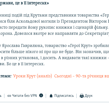
ржави, це в її інтересах»
ічниці подій під Крутами представники товариства «Гер
ітися біля Аскольдової могили із Президентом Вікторо
сто передати йому рукопис книжки і сценарій фільму. 
орона. Довелося вкотре все направляти до Секретаріат
 Ярослава Гаврилюка, товариство «Герої Крут» зробило
сити більше нікого ні про що не буде. Він зазначив, що
в різних установах, і досить. А видавати такі книжки 
. Бо це в її інтересах.
 теми:
 Уроки Крут (аналіз)
 Сьогодні – 90-та річниця 
ь
Читати без VPN
Підписатись
Друк