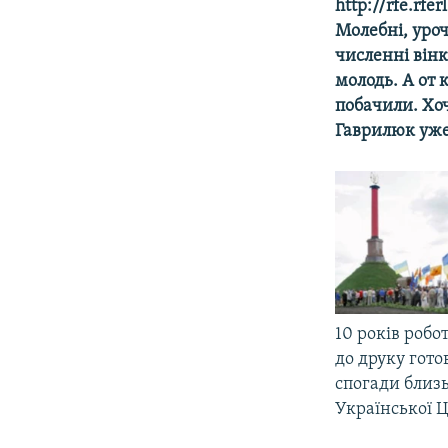
МУЛЬТИМЕДІА
http://rfe.rfe
Молебні, уроч
ФОТО
численні він
СПЕЦПРОЄКТИ
молодь. А от 
побачили. Хоч
ПОДКАСТИ
Гаврилюк уже 
10 років робо
до друку гото
спогади близь
Української 