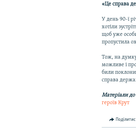
«Це справа де
У день 90-ї р
хотіли зустр
щоб уже особи
пропустила ох
Тож, на думку
можливе і про
били поклони 
справа держави
Матеріали до
героїв Крут
Поділитис