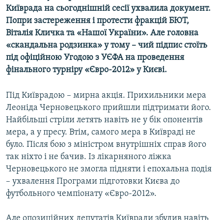
Київрада на сьогоднішній сесії ухвалила документ.
МУЛЬТИМЕДІА
Попри застереження і протести фракцій БЮТ,
ФОТО
Віталія Кличка та «Нашої України». Але головна
СПЕЦПРОЄКТИ
«скандальна родзинка» у тому – чий підпис стоїть
під офіційною Угодою з УЄФА на проведення
ПОДКАСТИ
фінального турніру «Євро-2012» у Києві.
КРИМ РЕАЛІЇ
Під Київрадою – мирна акція. Прихильники мера
РУС
Леоніда Черновецького прийшли підтримати його.
УКР
Найбільші стріли летять навіть не у бік опонентів
мера, а у пресу. Втім, самого мера в Київраді не
КТАТ
було. Після бою з міністром внутрішніх справ його
так ніхто і не бачив. Із лікарняного ліжка
ДОЛУЧАЙСЯ!
Черновецького не змогла підняти і епохальна подія
– ухвалення Програми підготовки Києва до
футбольного чемпіонату «Євро-2012».
Але опозиційних депутатів Київради збудив навіть