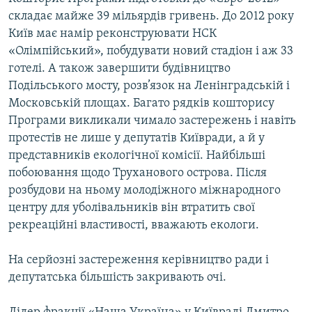
складає майже 39 мільярдів гривень. До 2012 року
Київ має намір реконструювати НСК
«Олімпійський», побудувати новий стадіон і аж 33
готелі. А також завершити будівництво
Подільського мосту, розв’язок на Ленінградській і
Московській площах. Багато рядків кошторису
Програми викликали чимало застережень і навіть
протестів не лише у депутатів Київради, а й у
представників екологічної комісії. Найбільші
побоювання щодо Труханового острова. Після
розбудови на ньому молодіжного міжнародного
центру для уболівальників він втратить свої
рекреаційні властивості, вважають екологи.
На серйозні застереження керівництво ради і
депутатська більшість закривають очі.