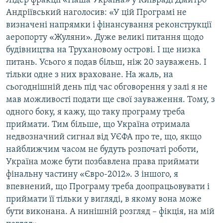
Лідер фракції «Наша Україна» у Київраді Дмитро
Андріївський наголосив: «У цій Програмі не
визначені напрямки і фінансування реконструкції
аеропорту «Жуляни». Дуже великі питання щодо
будівництва на Трухановому острові. І ще низка
питань. Усього я подав більш, ніж 20 зауважень. І
тільки одне з них враховане. На жаль, на
сьогоднішній день під час обговорення у залі я не
мав можливості подати ще свої зауваження. Тому, з
одного боку, я кажу, що таку програму треба
приймати. Тим більше, що Україна отримала
недвозначний сигнал від УЄФА про те, що, якщо
найближчим часом не будуть розпочаті роботи,
Україна може бути позбавлена права приймати
фінальну частину «Євро-2012». З іншого, я
впевнений, що Програму треба доопрацьовувати і
приймати її тільки у вигляді, в якому вона може
бути виконана. А нинішній розгляд – фікція, на мій