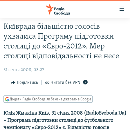
Доступність
посилання
Перейти
Київрада більшістю голосів
до
РАДІО СВОБОДА – 70 РОКІВ
ухвалила Програму підготовки
основного
ВСЕ ЗА ДОБУ
матеріалу
столиці до «Євро-2012». Мер
СТАТТІ
Перейти
столиці відповідальності не несе
до
ВІЙНА
ПОЛІТИКА
основної
31 січня 2008, 03:27
РОСІЙСЬКА «ФІЛЬТРАЦІЯ»
ЕКОНОМІКА
навігації
Перейти
Поділитись
Читати без VPN
ДОНБАС.РЕАЛІЇ
СУСПІЛЬСТВО
до
КРИМ.РЕАЛІЇ
КУЛЬТУРА
пошуку
Додати Радіо Свобода як бажане джерело в Google
ТИ ЯК?
СПОРТ
Юлія Жмакіна Київ, 31 січня 2008 (RadioSvoboda.Ua)
СХЕМИ
УКРАЇНА
– Програма підготовки столиці до футбольного
КИТАЙ.ВИКЛИКИ
СВІТ
чемпіонату «Євро-2012» є. Більшістю голосів