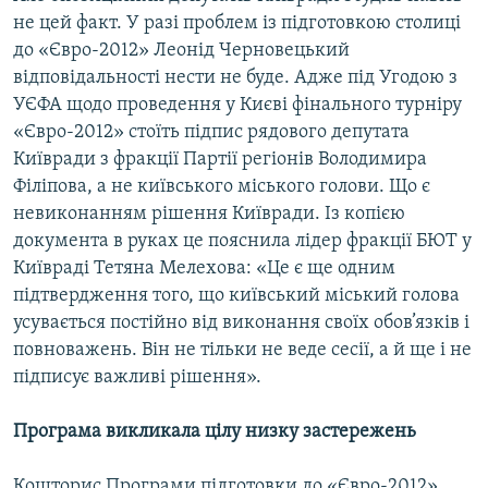
Усі сайти RFE/RL
не цей факт. У разі проблем із підготовкою столиці
до «Євро-2012» Леонід Черновецький
відповідальності нести не буде. Адже під Угодою з
УЄФА щодо проведення у Києві фінального турніру
«Євро-2012» стоїть підпис рядового депутата
Київради з фракції Партії регіонів Володимира
Філіпова, а не київського міського голови. Що є
невиконанням рішення Київради. Із копією
документа в руках це пояснила лідер фракції БЮТ у
Київраді Тетяна Мелехова: «Це є ще одним
підтвердження того, що київський міський голова
усувається постійно від виконання своїх обов’язків і
повноважень. Він не тільки не веде сесії, а й ще і не
підписує важливі рішення».
Програма викликала цілу низку застережень
Кошторис Програми підготовки до «Євро-2012»