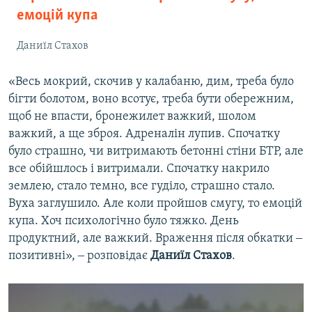
емоцій купа
Даниїл Стахов
«Весь мокрий, скочив у калабаню, дим, треба було
бігти болотом, воно всотує, треба бути обережним,
щоб не впасти, бронежилет важкий, шолом
важкий, а ще зброя. Адреналін лупив. Спочатку
було страшно, чи витримають бетонні стіни БТР, але
все обійшлось і витримали. Спочатку накрило
землею, стало темно, все гуділо, страшно стало.
Вуха заглушило. Але коли пройшов смугу, то емоцій
купа. Хоч психологічно було тяжко. День
продуктний, але важкий. Враження після обкатки ‒
позитивні», ‒ розповідає
Даниїл Стахов
.