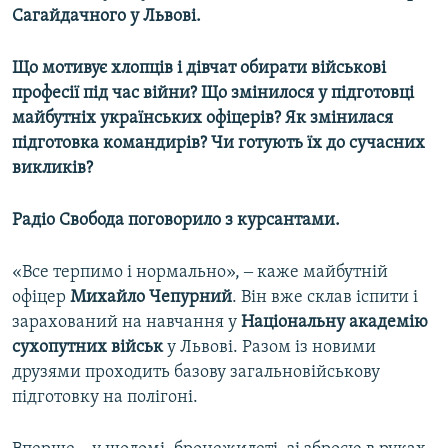
Сагайдачного у Львові.
Усі сайти RFE/RL
Що мотивує хлопців і дівчат обирати військові
професії під час війни? Що змінилося у підготовці
майбутніх українських офіцерів? Як змінилася
підготовка командирів? Чи готують їх до сучасних
викликів?
Радіо Свобода поговорило з курсантами.
«Все терпимо і нормально», ‒ каже майбутній
офіцер
Михайло Чепурний
. Він вже склав іспити і
зарахований на навчання у
Національну академію
сухопутних військ
у Львові. Разом із новими
друзями проходить базову загальновійськову
підготовку на полігоні.