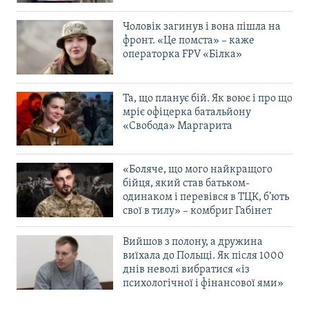
Чоловік загинув і вона пішла на
фронт. «Це помста» – каже
операторка FPV «Білка»
Та, що планує бій. Як воює і про що
мріє офіцерка батальйону
«Свобода» Маргарита
«Боляче, що мого найкращого
бійця, який став батьком-
одинаком і перевівся в ТЦК, б’ють
свої в тилу» – комбриг Габінет
Вийшов з полону, а дружина
виїхала до Польщі. Як після 1000
днів неволі вибратися «із
психологічної і фінансової ями»