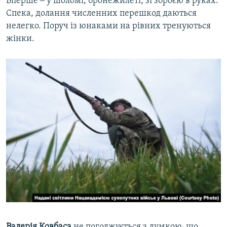
Вперше ‒ у шоломі, бронежилеті, зі зброєю в руках.
Спека, долання численних перешкод даються
нелегко. Поруч із юнаками на рівних тренуються
жінки.
Валерія Ковбаса
не погоджується з думкою, що,