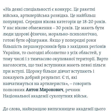
«На деякі спеціальності є конкурс. Це ракетні
війська, артилерійська розвідка. Це найбільш
популярні. Середня вікова категорія це 18-20 років.
У нас вікове обмеження ‒ 30 років. Це мають бути
люди здорові фізично, морально-психологічно,
готові бути офіцерами. Якщо у попередні роки
більшість першокурсників була з західних регіонів
України, то сьогодні абсолютно з усіх областей, у
тому числі і з тимчасово окупованої території. Варто
наголосити, що такі вступники мають певні пільги
при вступі. Щороку більше дівчат вступають і
показують добрий результат. Є ті, які
навчатимуться на артилериста», ‒ говорить
полковник
Антон Миронович
, речник
Національної академії сухопутних військ.
До слова, найкращою випускницею академії цього