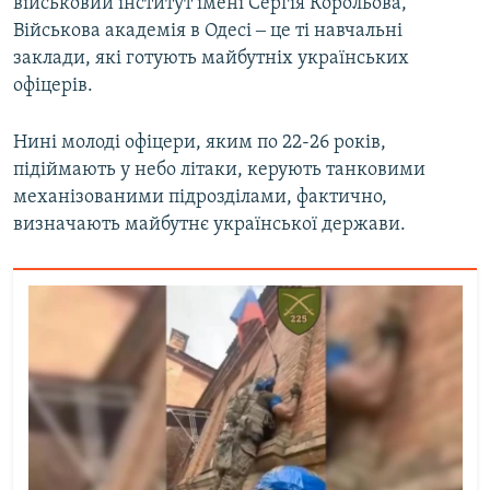
військовий інститут імені Сергія Корольова,
Військова академія в Одесі ‒ це ті навчальні
заклади, які готують майбутніх українських
офіцерів.
Нині молоді офіцери, яким по 22-26 років,
підіймають у небо літаки, керують танковими
механізованими підрозділами, фактично,
визначають майбутнє української держави.