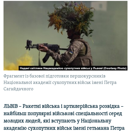
КИТАЙ.ВИКЛИКИ
МУЛЬТИМЕДІА
ФОТО
СПЕЦПРОЄКТИ
ПОДКАСТИ
КРИМ РЕАЛІЇ
РУС
Фрагмент із базової підготовки першокурсників
УКР
Національної академії сухопутних військ імені Петра
Сагайдачного
КТАТ
ЛЬВІВ – Ракетні війська і артилерійська розвідка –
ДОЛУЧАЙСЯ!
найбільш популярні військові спеціальності серед
молодих людей, які вступають у Національну
академію сухопутних військ імені гетьмана Петра