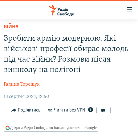
Доступність
посилання
Перейти
ВІЙНА
до
РАДІО СВОБОДА – 70 РОКІВ
Зробити армію модерною. Які
основного
ВСЕ ЗА ДОБУ
матеріалу
військові професії обирає молодь
СТАТТІ
Перейти
під час війни? Розмови після
до
ВІЙНА
ПОЛІТИКА
вишколу на полігоні
основної
РОСІЙСЬКА «ФІЛЬТРАЦІЯ»
ЕКОНОМІКА
навігації
Галина Терещук
Перейти
ДОНБАС.РЕАЛІЇ
СУСПІЛЬСТВО
до
13 серпня 2024, 12:50
КРИМ.РЕАЛІЇ
КУЛЬТУРА
пошуку
ТИ ЯК?
Поділитись
Читати без VPN
СПОРТ
СХЕМИ
УКРАЇНА
Додати Радіо Свобода як бажане джерело в Google
ПРИАЗОВ’Я
СВІТ