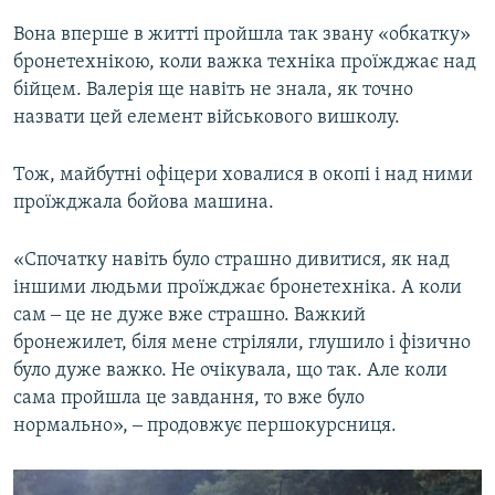
Вона вперше в житті пройшла так звану «обкатку»
бронетехнікою, коли важка техніка проїжджає над
бійцем. Валерія ще навіть не знала, як точно
назвати цей елемент військового вишколу.
Тож, майбутні офіцери ховалися в окопі і над ними
проїжджала бойова машина.
«Спочатку навіть було страшно дивитися, як над
іншими людьми проїжджає бронетехніка. А коли
сам ‒ це не дуже вже страшно. Важкий
бронежилет, біля мене стріляли, глушило і фізично
було дуже важко. Не очікувала, що так. Але коли
сама пройшла це завдання, то вже було
нормально», ‒ продовжує першокурсниця.