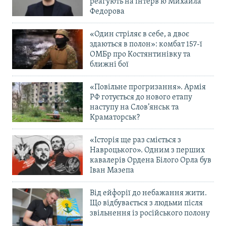
реагують на інтерв’ю Михайла
Федорова
«Один стріляє в себе, а двоє
здаються в полон»: комбат 157-ї
ОМБр про Костянтинівку та
ближні бої
«Повільне прогризання». Армія
РФ готується до нового етапу
наступу на Слов’янськ та
Краматорськ?
«Історія ще раз сміється з
Навроцького». Одним з перших
кавалерів Ордена Білого Орла був
Іван Мазепа
Від ейфорії до небажання жити.
Що відбувається з людьми після
звільнення із російського полону