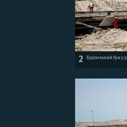
2
Будівельний бум у р