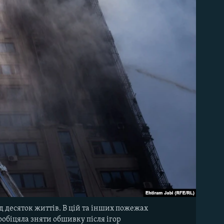
 десяток життів. В цій та інших пожежах
обіцяла зняти обшивку після ігор