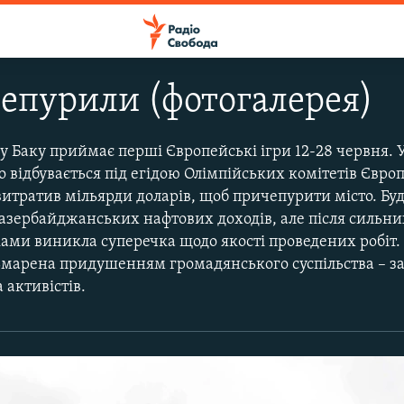
епурили (фотогалерея)
 Баку приймає перші Європейські ігри 12-28 червня. 
о відбувається під егідою Олімпійських комітетів Європ
витратив мільярди доларів, щоб причепурити місто. Бу
 азербайджанських нафтових доходів, але після сильни
ми виникла суперечка щодо якості проведених робіт. 
тьмарена придушенням громадянського суспільства – з
 активістів.