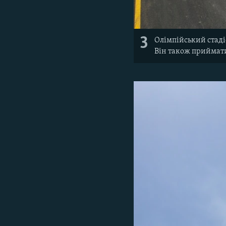
3
Олімпійський стадіо
Він також приймати