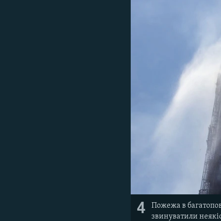
4
Пожежа в багатопов
звинуватили неякіс