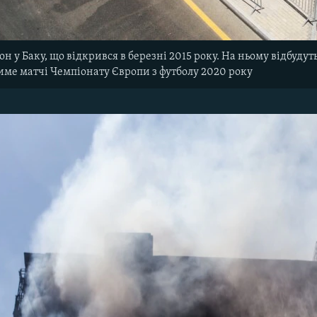
н у Баку, що відкрився в березні 2015 року. На ньому відбудуть
ме матчі Чемпіонату Європи з футболу 2020 року