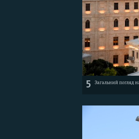
5
Загальний погляд н