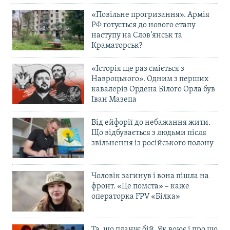
«Повільне прогризання». Армія
РФ готується до нового етапу
наступу на Слов’янськ та
Краматорськ?
«Історія ще раз сміється з
Навроцького». Одним з перших
кавалерів Ордена Білого Орла був
Іван Мазепа
Від ейфорії до небажання жити.
Що відбувається з людьми після
звільнення із російського полону
Чоловік загинув і вона пішла на
фронт. «Це помста» – каже
операторка FPV «Білка»
Та, що планує бій. Як воює і про що