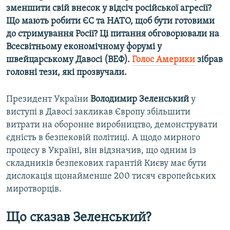
зменшити свій внесок у відсіч російської агресії?
Усі сайти RFE/RL
Що мають робити ЄС та НАТО, щоб бути готовими
до стримування Росії? Ці питання обговорювали на
Всесвітньому економічному форумі у
швейцарському Давосі (ВЕФ).
Голос Америки
зібрав
головні тези, які прозвучали.
Президент України
Володимир Зеленський
у
виступі в Давосі закликав Європу збільшити
витрати на оборонне виробництво, демонструвати
єдність в безпековій політиці. А щодо мирного
процесу в Україні, він відзначив, що одним із
складників безпекових гарантій Києву має бути
дислокація щонайменше 200 тисяч європейських
миротворців.
Що сказав Зеленський?