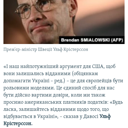
Прем'єр-міністр Швеції Ульф Крістерссон
«І наш найпотужніший аргумент для США, щоб
вони залишались відданими (обіцянкам
допомагати Україні – ред.) – це для європейців бути
рольовими моделями. Це єдиний спосіб для нас
бути дійсно вартими довіри, коли ми також
просимо американських платників податків: «Будь
ласка, залишайтесь відданими щодо того, що
відбувається в Україні», – сказав у Давосі
Ульф
Крістерссон.