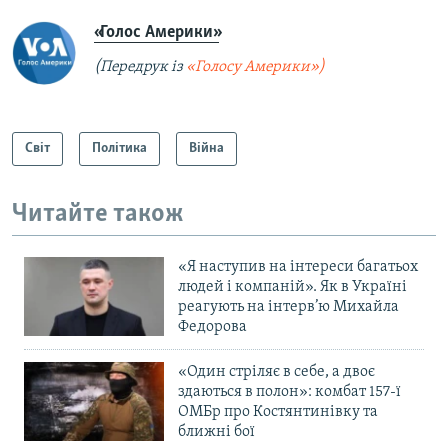
«Голос Америки»
(Передрук із
«Голосу Америки»)
Світ
Політика
Війна
Читайте також
«Я наступив на інтереси багатьох
людей і компаній». Як в Україні
реагують на інтерв’ю Михайла
Федорова
«Один стріляє в себе, а двоє
здаються в полон»: комбат 157-ї
ОМБр про Костянтинівку та
ближні бої