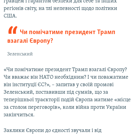
гравцем і гарантом безпеки для себе та інших
регіонів світу, на тлі непевності щодо політики
США.
Чи помічатиме президент Трамп
взагалі Європу?
Зеленський
«Чи помічатиме президент Трамп взагалі Європу?
Чи вважає він НАТО необхідним? І чи поважатиме
він інституції ЄС?», – запитав у своїй промові
Зеленський, поставивши під сумнів, що за
теперішньої траєкторії подій Європа матиме «місце
за столом переговорів», коли війна проти України
закінчиться.
Заклики Європи до єдності звучали і від