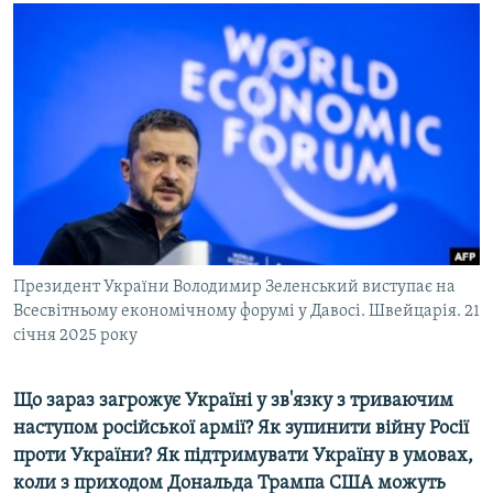
МУЛЬТИМЕДІА
ФОТО
СПЕЦПРОЄКТИ
ПОДКАСТИ
КРИМ РЕАЛІЇ
РУС
УКР
Президент України Володимир Зеленський виступає на
КТАТ
Всесвітньому економічному форумі у Давосі. Швейцарія. 21
січня 2025 року
ДОЛУЧАЙСЯ!
Що зараз загрожує Україні у зв'язку з триваючим
наступом російської армії? Як зупинити війну Росії
проти України? Як підтримувати Україну в умовах,
коли з приходом Дональда Трампа США можуть