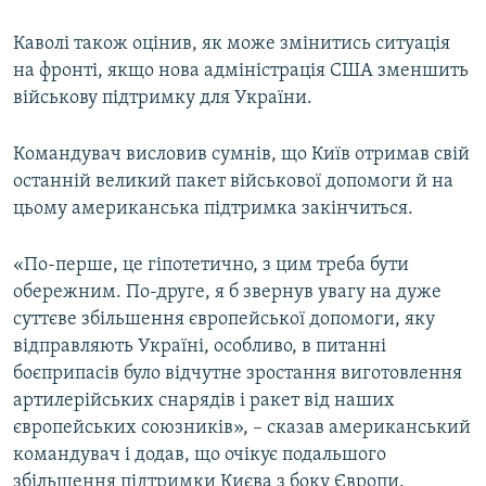
Каволі також оцінив, як може змінитись ситуація
на фронті, якщо нова адміністрація США зменшить
військову підтримку для України.
Командувач висловив сумнів, що Київ отримав свій
останній великий пакет військової допомоги й на
цьому американська підтримка закінчиться.
«По-перше, це гіпотетично, з цим треба бути
обережним. По-друге, я б звернув увагу на дуже
суттєве збільшення європейської допомоги, яку
відправляють Україні, особливо, в питанні
боєприпасів було відчутне зростання виготовлення
артилерійських снарядів і ракет від наших
європейських союзників», – сказав американський
командувач і додав, що очікує подальшого
збільшення підтримки Києва з боку Європи.