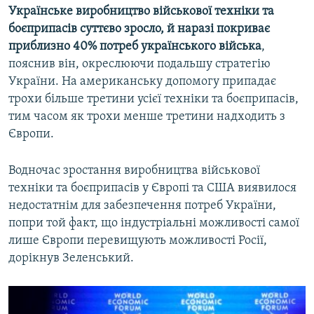
Українське виробництво військової техніки та
боєприпасів суттєво зросло, й наразі покриває
приблизно 40% потреб українського війська
,
пояснив він, окреслюючи подальшу стратегію
України. На американську допомогу припадає
трохи більше третини усієї техніки та боєприпасів,
тим часом як трохи менше третини надходить з
Європи.
Водночас зростання виробництва військової
техніки та боєприпасів у Європі та США виявилося
недостатнім для забезпечення потреб України,
попри той факт, що індустріальні можливості самої
лише Європи перевищують можливості Росії,
дорікнув Зеленський.