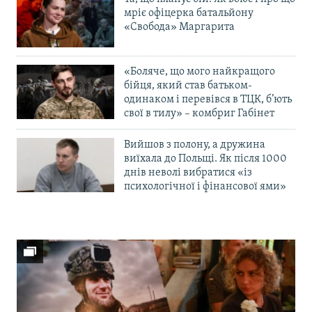
мріє офіцерка батальйону
«Свобода» Маргарита
«Боляче, що мого найкращого
бійця, який став батьком-
одинаком і перевівся в ТЦК, б’ють
свої в тилу» – комбриг Габінет
Вийшов з полону, а дружина
виїхала до Польщі. Як після 1000
днів неволі вибратися «із
психологічної і фінансової ями»