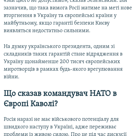
«Ми цього не допустимо», сказав Зеленський. Він
зазначив, що така вимога Росії матиме на меті нове
вторгнення в Україну та європейські країни у
майбутньому, якщо гарантії безпеки Києву
виявляться недостатньо сильними.
На думку українського президента, одним зі
складників таких гарантій стане відрядження в
Україну щонайменше 200 тисяч європейських
миротворців в рамках будь-якого врегулювання
війни.
Що сказав командувач НАТО в
Європі Каволі?
Росія наразі не має військового потенціалу для
швидкого наступу в Україні, адже переживає
проблеми із живою силою. Про це під час дискусії