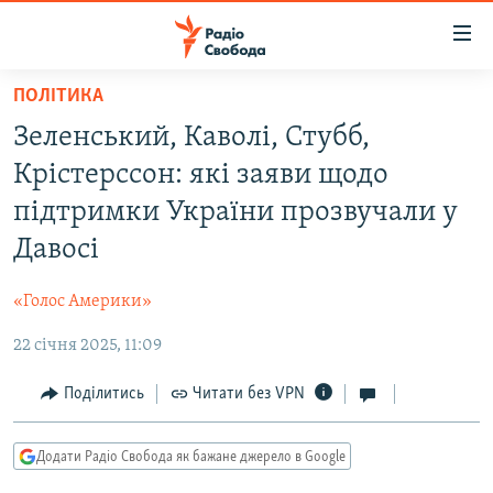
Доступність
посилання
Перейти
ПОЛІТИКА
до
РАДІО СВОБОДА – 70 РОКІВ
Зеленський, Каволі, Стубб,
основного
ВСЕ ЗА ДОБУ
матеріалу
Крістерссон: які заяви щодо
СТАТТІ
Перейти
підтримки України прозвучали у
до
ВІЙНА
ПОЛІТИКА
Давосі
основної
РОСІЙСЬКА «ФІЛЬТРАЦІЯ»
ЕКОНОМІКА
навігації
«Голос Америки»
Перейти
ДОНБАС.РЕАЛІЇ
СУСПІЛЬСТВО
до
22 січня 2025, 11:09
КРИМ.РЕАЛІЇ
КУЛЬТУРА
пошуку
ТИ ЯК?
Поділитись
Читати без VPN
СПОРТ
СХЕМИ
УКРАЇНА
Додати Радіо Свобода як бажане джерело в Google
КИТАЙ.ВИКЛИКИ
СВІТ