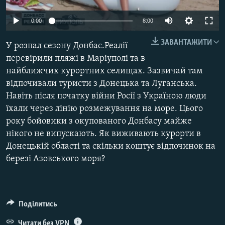
МУЛЬТИМЕДІА
Auto
0:00
8:00
ФОТО
240p
ЗАВАНТАЖИТИ
СПЕЦПРОЄКТИ
У розпал сезону Донбас.Реалії
360p
перевірили пляжі в Маріуполі та в
ПОДКАСТИ
найближчих курортних селищах. Зазвичай там
480p
Auto
240p
360p
480p
відпочивали туристи з Донецька та Луганська.
720p
КРИМ РЕАЛІЇ
Навіть після початку війни Росії з Україною люди
720p
1080p
РУС
1080p
їхали через лінію розмежування на море. Цього
року бойовики з окупованого Донбасу майже
УКР
нікого не випускають. Як виживають курорти в
КТАТ
Донецькій області та скільки коштує відпочинок на
березі Азовського моря?
ДОЛУЧАЙСЯ!
Поділитись
Читати без VPN