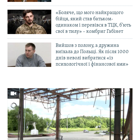
«Боляче, що мого найкращого
бійця, який став батьком-
одинаком і перевівся в ТЦК, б’ють
свої в тилу» – комбриг Габінет
Вийшов з полону, а дружина
виїхала до Польщі. Як після 1000
днів неволі вибратися «із
психологічної і фінансової ями»