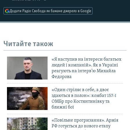
Усі сайти RFE/RL
Додати Радіо Свобода як бажане джерело в Google
Читайте також
«Я наступив на інтереси багатьох
людей і компаній». Як в Україні
реагують на інтерв’ю Михайла
Федорова
«Один стріляє в себе, а двоє
здаються в полон»: комбат 157-ї
ОМБр про Костянтинівку та
ближні бої
«Повільне прогризання». Армія
РФ готується до нового етапу