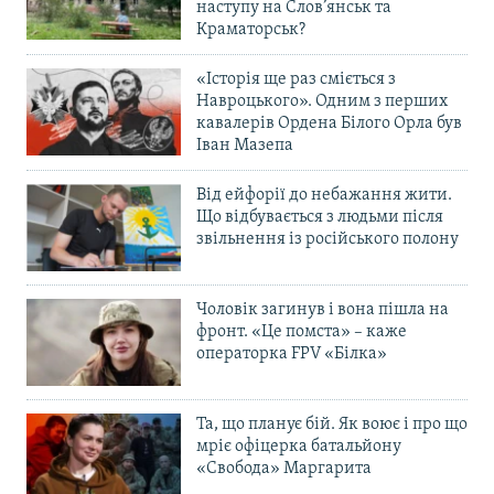
наступу на Слов’янськ та
Краматорськ?
«Історія ще раз сміється з
Навроцького». Одним з перших
кавалерів Ордена Білого Орла був
Іван Мазепа
Від ейфорії до небажання жити.
Що відбувається з людьми після
звільнення із російського полону
Чоловік загинув і вона пішла на
фронт. «Це помста» – каже
операторка FPV «Білка»
Та, що планує бій. Як воює і про що
мріє офіцерка батальйону
«Свобода» Маргарита