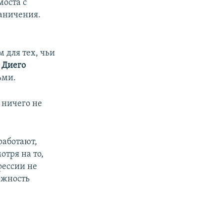
моста с
аничения.
 для тех, чьи
т
Диего
ьми.
, ничего не
работают,
отря на то,
фессии не
ожность