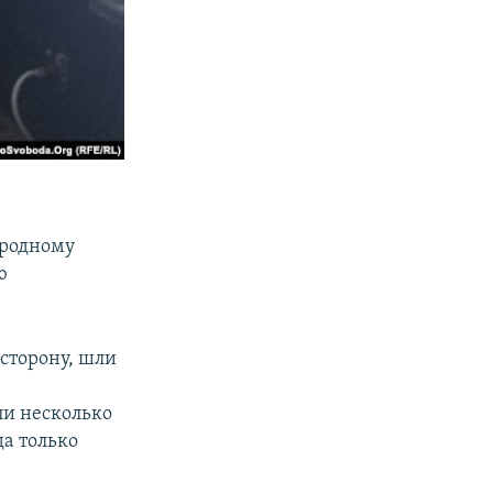
 родному
ю
 сторону, шли
ли несколько
да только