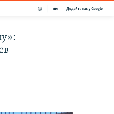
Додайте нас у Google
ну»:
ев