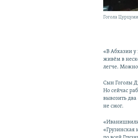
Гогола Цурцум
«В Абхазии у
живём в неск
легче. Можно
Сын Гоголы Д
Но сейчас раб
вывозить два 
не смог.
«Иванишвили
«Грузинская м
по всей Грузи