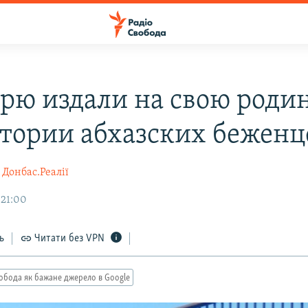
рю издали на свою роди
стории абхазских беженц
Донбас.Реалії
 21:00
ь
Читати без VPN
обода як бажане джерело в Google