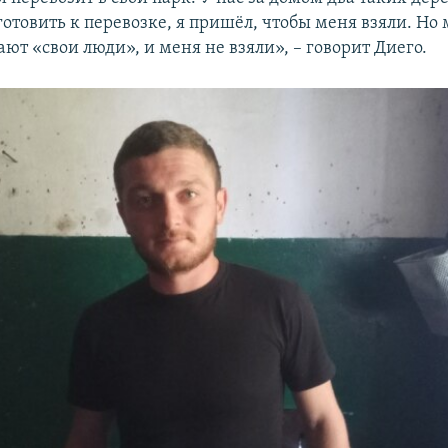
отовить к перевозке, я пришёл, чтобы меня взяли. Но 
ают «свои люди», и меня не взяли», – говорит Диего.