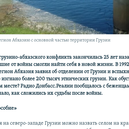
егион Абхазию с основной частью территории Грузии
грузино-
а
бхазского конфликта
закончилась
25 лет наз
шие от войны смогли найти себя в новой жизни. В 1992 
егион
Абхазия заявил об отделении от Грузии и вспыхн
 изгнано более 200 тысяч этнических грузин. Как обу
м месте? Радио Донбасс.Реалии пообщалось с беженца
нало, как сложились их судьбы после войны.
особие
»
я на северо-западе Грузии можно назвать селом на кра