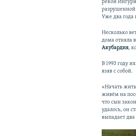
рекой Ингури
разрушенной 
Уже два года 
Несколько ве
дома отняла в
Акубардия
, 
В 1993 году и
взяв с собой.
«Начать жить 
живём на посо
что сын зако
удалось, он с
выпадает два 