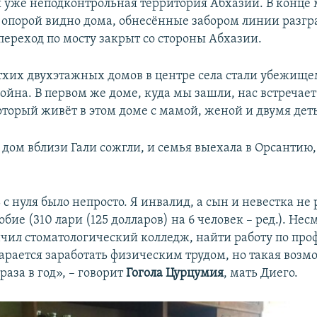
 уже неподконтрольная территория Абхазии. В конце 
опорой видно дома, обнесённые забором линии разгр
переход по мосту закрыт со стороны Абхазии.
тхих двухэтажных домов в центре села стали убежищем
ойна. В первом же доме, куда мы зашли, нас встречае
который живёт в этом доме с мамой, женой и двумя дет
х дом вблизи Гали сожгли, и семья выехала в Орсантию
с нуля было непросто. Я инвалид, а сын и невестка не 
бие (310 лари (125 долларов) на 6 человек – ред.). Несм
нчил стоматологический колледж, найти работу по про
тарается заработать физическим трудом, но такая возм
раза в год», – говорит
Гогола Цурцумия
, мать Диего.