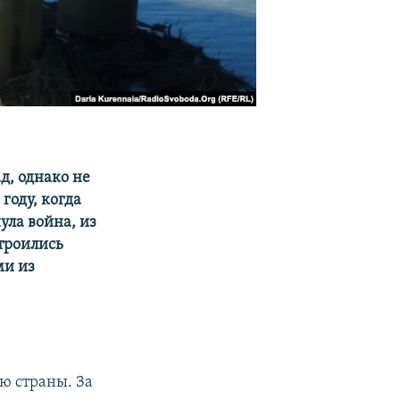
ад, однако не
году, когда
ула война, из
строились
ми из
ю страны. За