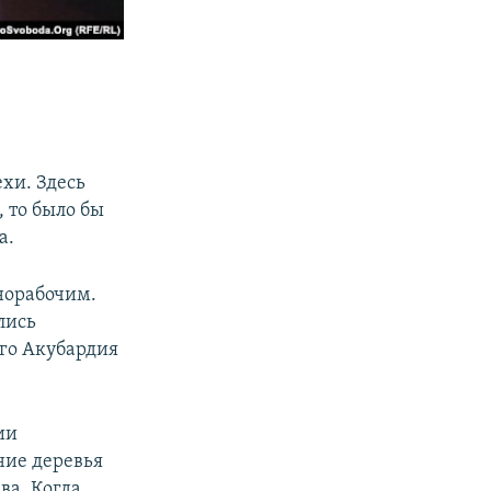
хи. Здесь
 то было бы
а.
норабочим.
лись
его Акубардия
ии
ние деревья
ва. Когда