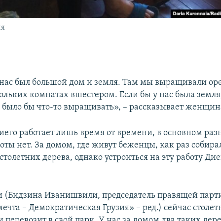
ия
 нас был большой дом и земля. Там мы выращивали оре
ольких комнатах вшестером. Если бы у нас была земля,
 было бы что-то выращивать», – рассказывает женщин
иего работает лишь время от времени, в основном раз
оты нет. За домом, где живут беженцы, как раз собира
столетних дерева, однако устроиться на эту работу Ди
 (Бидзина Иванишвили, председатель правящей парт
ечта – Демократическая Грузия» – ред.) сейчас столет
и перевозит в свой парк. У нас за домом два таких дере