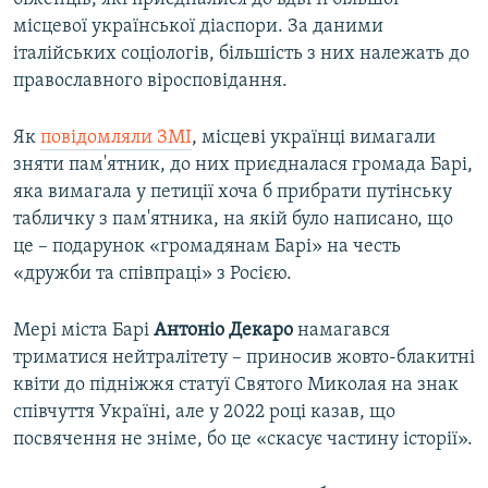
місцевої української діаспори. За даними
італійських соціологів, більшість з них належать до
православного віросповідання.
Як
повідомляли ЗМІ
, місцеві українці вимагали
зняти пам'ятник, до них приєдналася громада Барі,
яка вимагала у петиції хоча б прибрати путінську
табличку з пам'ятника, на якій було написано, що
це – подарунок «громадянам Барі» на честь
«дружби та співпраці» з Росією.
Мері міста Барі
Антоніо Декаро
намагався
триматися нейтралітету – приносив жовто-блакитні
квіти до підніжжя статуї Святого Миколая на знак
співчуття Україні, але у 2022 році казав, що
посвячення не зніме, бо це «скасує частину історії».