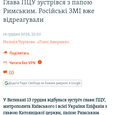
Глава ПЦУ зустрівся з папою
МУЛЬТИМЕДІА
Римським. Російські ЗМІ вже
ФОТО
відреагували
СПЕЦПРОЄКТИ
ПОДКАСТИ
14 грудня 2024, 22:50
Наталія Чурікова
«Голос Америки»
КРИМ РЕАЛІЇ
РУС
Поділитись
УКР
Читати без VPN
КТАТ
(2)
Додати Радіо Свобода як бажане джерело в Google
ДОЛУЧАЙСЯ!
У Ватикані 13 грудня відбулася зустріч глави ПЦУ,
м
итрополит
а
Київськ
ого
і всієї України Епіфані
я з
главою Католицької церкви, папою Римським