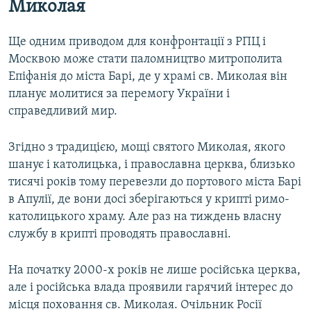
Миколая
Ще одним приводом для конфронтації з РПЦ і
Москвою може стати паломництво митрополита
Епіфанія до міста Барі, де у храмі св. Миколая він
планує молитися за перемогу України і
справедливий мир.
Згідно з традицією, мощі святого Миколая, якого
шанує і католицька, і православна церква, близько
тисячі років тому перевезли до портового міста Барі
в Апулії, де вони досі зберігаються у крипті римо-
католицького храму. Але раз на тиждень власну
службу в крипті проводять православні.
На початку 2000-х років не лише російська церква,
але і російська влада проявили гарячий інтерес до
місця поховання св. Миколая. Очільник Росії