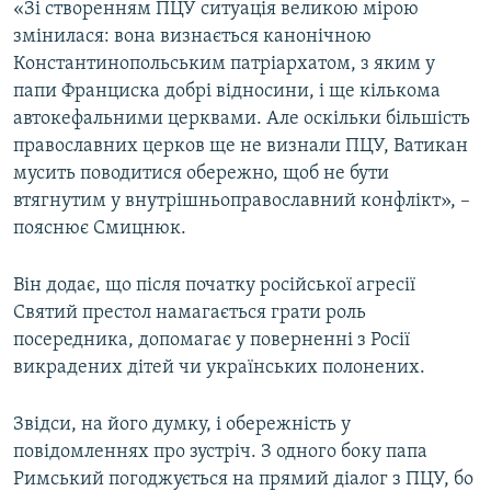
«Зі створенням ПЦУ ситуація великою мірою
змінилася: вона визнається канонічною
Константинопольським патріархатом, з яким у
папи Франциска добрі відносини, і ще кількома
автокефальними церквами. Але оскільки більшість
православних церков ще не визнали ПЦУ, Ватикан
мусить поводитися обережно, щоб не бути
втягнутим у внутрішньоправославний конфлікт», –
пояснює Смицнюк.
Він додає, що після початку російської агресії
Святий престол намагається грати роль
посередника, допомагає у поверненні з Росії
викрадених дітей чи українських полонених.
Звідси, на його думку, і обережність у
повідомленнях про зустріч. З одного боку папа
Римський погоджується на прямий діалог з ПЦУ, бо