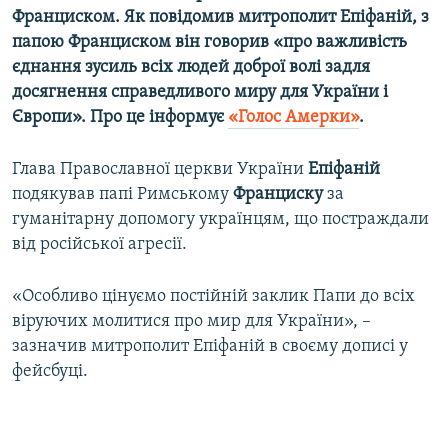
Франциском.
Як повідомив
митрополит
Епіфаній, з
Усі сайти RFE/RL
п
апою Франциском він говорив
«
про важливість
єднання зусиль всіх людей доброї волі задля
досягнення справедливого миру для України і
Європи
». Про це інформує
«Голос Амерки»
.
Глава Православної церкви України
Епіфаній
подякував папі Римському
Франциску
за
гуманітарну допомогу українцям, що постраждали
від російської агресії.
«Особливо цінуємо постійній заклик Папи до всіх
віруючих молитися про мир для України», –
зазначив митрополит Епіфаній в своєму дописі у
фейсбуці.