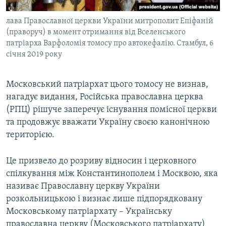
лава Православної церкви України митрополит Епіфаній
(праворуч) в момент отримання від Вселенського
патріарха Варфоломія томосу про автокефалію. Стамбул, 6
січня 2019 року
Московський патріархат цього томосу не визнав,
нагадує видання, Російська православна церква
(РПЦ) рішуче заперечує існування помісної церкви
та продовжує вважати Україну своєю канонічною
територією.
Це призвело до розриву відносин і церковного
спілкування між Константинополем і Москвою, яка
називає Православну церкву України
розкольницькою і визнає лише підпорядковану
Московському патріархату – Українську
православна церкву (Московського патріархату)