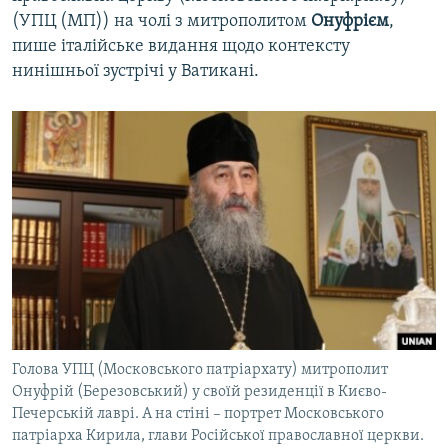
(УПЦ (МП)) на чолі з митрополитом
Онуфрієм
,
пише італійське видання щодо контексту
нинішньої зустрічі у Ватикані.
Голова УПЦ (Московського патріархату) митрополит
Онуфрій (Березовський) у своїй резиденції в Києво-
Печерській лаврі. А на стіні – портрет Московського
патріарха Кирила, глави Російської православної церкви.