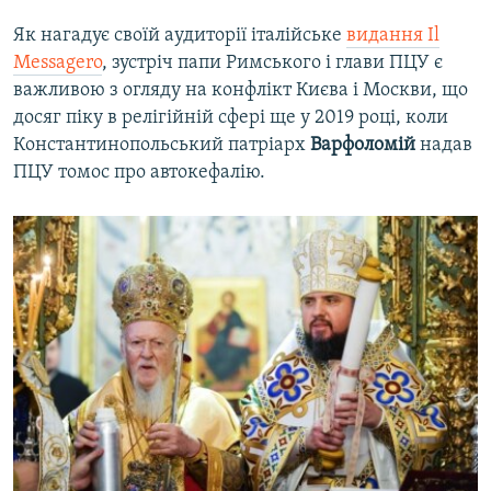
Як нагадує своїй аудиторії італійське
видання Il
Messagero
, зустріч папи Римського і глави ПЦУ є
важливою з огляду на конфлікт Києва і Москви, що
досяг піку в релігійній сфері ще у 2019 році, коли
Константинопольський патріарх
Варфоломій
надав
ПЦУ томос про автокефалію.