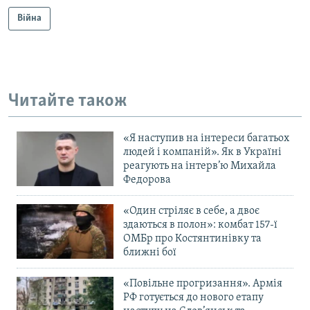
Війна
Читайте також
«Я наступив на інтереси багатьох
людей і компаній». Як в Україні
реагують на інтерв’ю Михайла
Федорова
«Один стріляє в себе, а двоє
здаються в полон»: комбат 157-ї
ОМБр про Костянтинівку та
ближні бої
«Повільне прогризання». Армія
РФ готується до нового етапу