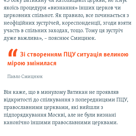
«З боку Ватикану чи Католицької церкви, не існує
якоїсь процедури «визнання» інших церков чи
церковних спільнот. Як правило, все починається з
неофіційних зустрічей, кореспонденції, згоди взяти
участь в спільних заходах, тощо. Тому ця зустріч
дуже важлива», – пояснює Смицнюк.
Зі створенням ПЦУ ситуація великою
мірою змінилася
Павло Смицнюк
Він каже, що в минулому Ватикан не проявляв
відкритості до спілкування з попередницями ПЦУ,
православними церквами, які вийшли з
підпорядкування Москві, але не були визнані
канонічно іншими православними церквами.