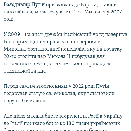
Володимир Путін
приїжджав до Барі та, ставши
навколішки, молився у крипті св. Миколая у 2007
році.
У 2009 – на знак дружби італійський уряд повернув
Росії приміщення православної церкви св.
Миколая, розташованої неподалік, яку на початку
20-го століття цар Микола ІІ побудував для
паломників з Росії, яких не стало з приходом
радянської влади.
Перед самим вторгненням у 2022 році Путін
подарував статую св. Миколая, яку встановили
поруч з базилікою.
Але після масштабного вторгнення Росії в Україну
до Італії приїхало близько 180 тисяч українських
біженців, які приєдналися до вдвічі більшої