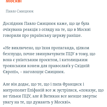
Москві
Павло Смицнюк
Дослідник Павло Смицнюк каже, що це була
очікувана реакція з огляду на те, що в Москві
говорили про українську церкву раніше.
«Не виключено, що їхня пропаганда, цілком
безглуздо, почне звинувачувати ПЦУ в тому, що
вона є уніатським проєктом, і католицьким
троянським конем для православ’я у Східній
Європі», – наголошує Смицнюк.
Але він додає, що те, що і папа Франциск і
митрополит Епіфаній все ж зустрілися, «показує, що
не тільки ПЦУ, але й Ватикан все менше звертає
увагу на те, що думають у Москві».