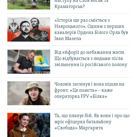
наступу на Слов’янськ та
Краматорськ?
«Історія ще раз сміється з
Навроцького». Одним з перших
кавалерів Ордена Білого Орла був
Іван Мазепа
Від ейфорії до небажання жити.
Що відбувається з людьми після
звільнення із російського полону
Чоловік загинув і вона пішла на
фронт. «Це помста» – каже
операторка FPV «Білка»
Та, що планує бій. Як воює і про що
мріє офіцерка батальйону
«Свобода» Маргарита