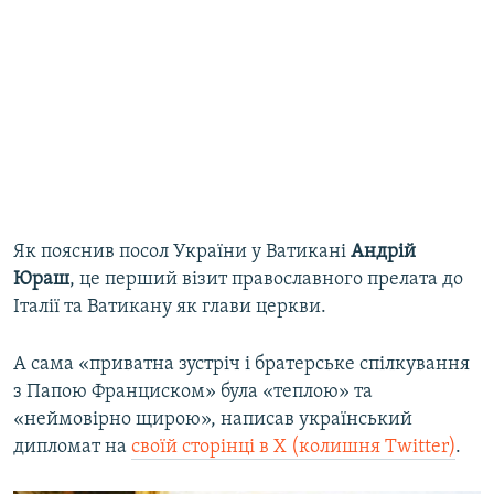
Як пояснив посол України у Ватикані
Андрій
Юраш
, це перший візит православного прелата до
Італії та Ватикану як глави церкви.
А сама «приватна зустріч і братерське спілкування
з Папою Франциском» була «теплою» та
«неймовірно щирою», написав український
дипломат на
своїй сторінці в Х (колишня Twitter)
.