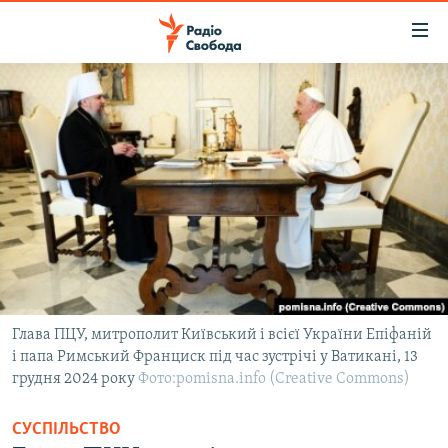
Доступність
посилання
Перейти
до
РАДІО СВОБОДА – 70 РОКІВ
основного
ВСЕ ЗА ДОБУ
матеріалу
СТАТТІ
Перейти
до
ВІЙНА
ПОЛІТИКА
основної
РОСІЙСЬКА «ФІЛЬТРАЦІЯ»
ЕКОНОМІКА
навігації
Перейти
ДОНБАС.РЕАЛІЇ
СУСПІЛЬСТВО
до
КРИМ.РЕАЛІЇ
КУЛЬТУРА
пошуку
Глава ПЦУ, митрополит Київський і всієї України Епіфаній
і папа Римський Франциск під час зустрічі у Ватикані, 13
ТИ ЯК?
СПОРТ
грудня 2024 року
Фото:pomisna.info (Creative Commons)
СХЕМИ
УКРАЇНА
СУСПІЛЬСТВО
КИТАЙ.ВИКЛИКИ
СВІТ