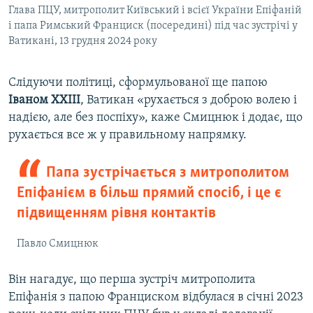
Глава ПЦУ, митрополит Київський і всієї України Епіфаній
і папа Римський Франциск (посередині) під час зустрічі у
Ватикані, 13 грудня 2024 року
Слідуючи політиці, сформульованої ще папою
Іваном ХХІІІ
, Ватикан «рухається з доброю волею і
надією, але без поспіху», каже Смицнюк і додає, що
рухається все ж у правильному напрямку.
Папа зустрічається з митрополитом
Епіфанієм в більш прямий спосіб, і це є
підвищенням рівня контактів
Павло Смицнюк
Він нагадує, що перша зустріч митрополита
Епіфанія з папою Франциском відбулася в січні 2023