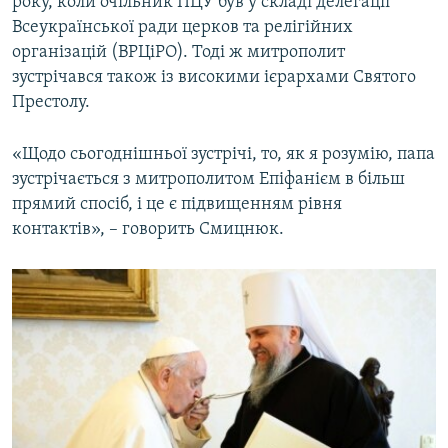
року, коли очільник ПЦУ був у складі делегації
Всеукраїнської ради церков та релігійних
організацій (ВРЦіРО). Тоді ж митрополит
зустрічався також із високими ієрархами Святого
Престолу.
«Щодо сьогоднішньої зустрічі, то, як я розумію, папа
зустрічається з митрополитом Епіфанієм в більш
прямий спосіб, і це є підвищенням рівня
контактів», – говорить Смицнюк.