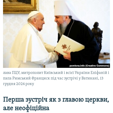
лава ПЦУ, митрополит Київський і всієї України Епіфаній і
папа Римський Франциск під час зустрічі у Ватикані, 13
грудня 2024 року
Перша зустріч як з главою церкви,
але неофіційна