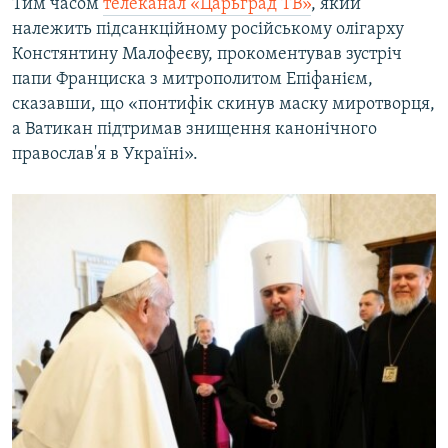
Тим часом
телеканал «Царьград ТВ»
, який
належить підсанкційному російському олігарху
Констянтину Малофеєву, прокоментував зустріч
папи Франциска з митрополитом Епіфанієм,
сказавши, що «понтифік скинув маску миротворця,
а Ватикан підтримав знищення канонічного
православ'я в Україні».