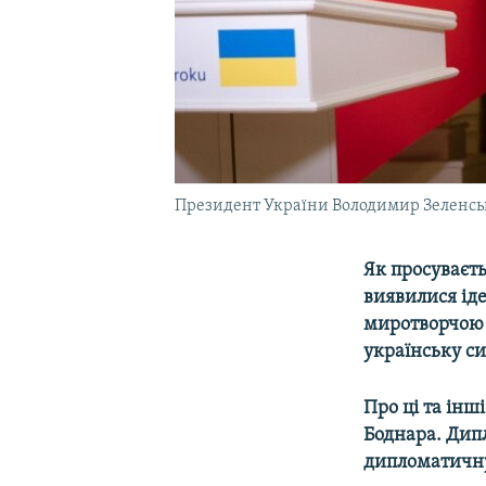
Президент України Володимир Зеленський
Як просуваєт
виявилися ід
миротворчою м
українську с
Про ці та інш
Боднара. Дипл
дипломатичну