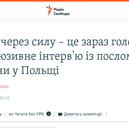
ерез силу – це зараз гол
юзивне інтерв'ю із посло
ни у Польщі
цька
15:01
ь
Читати без VPN
Дивитись коментарі