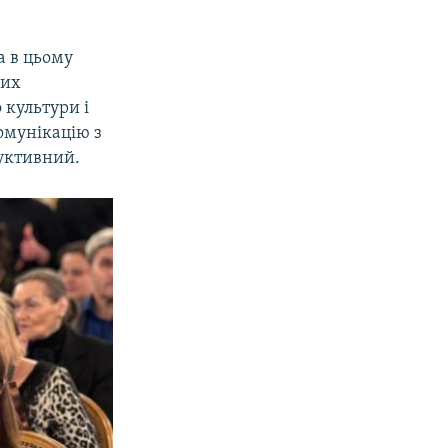
а в цьому
ших
 культури і
комунікацію з
руктивний.