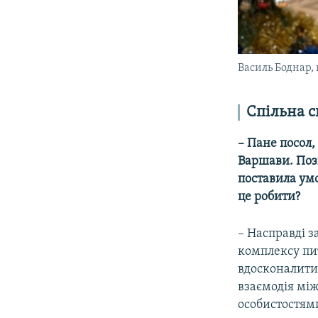
Василь Боднар, 
Спільна с
– Пане посол,
Варшави. Пози
поставила умо
це робити?
– Насправді з
комплексу пит
вдосконалити 
взаємодія мі
особистостями