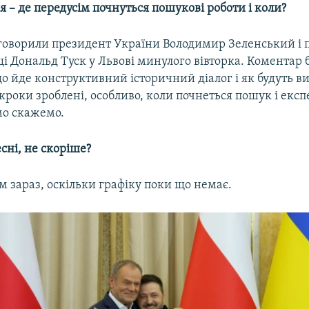
– де передусім почнуться пошукові роботи і коли?
 говорили президент України Володимир Зеленський і 
і Дональд Туск у Львові минулого вівторка. Коментар 
 йде конструктивний історичний діалог і як будуть в
 кроки зроблені, особливо, коли почнеться пошук і екс
мо скажемо.
есні, не скоріше?
м зараз, оскільки графіку поки що немає.