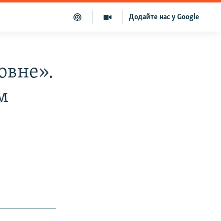
Додайте нас у Google
овне».
м