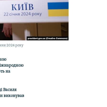
ічня 2024 року
шною
 міжнародною
ть на
щі Василя
він виконував