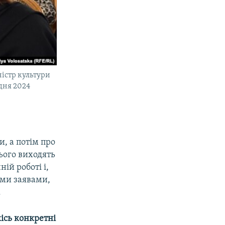
ністр культури
дня 2024
и, а потім про
цього виходять
ій роботі і,
ими заявами,
.
кісь конкретні