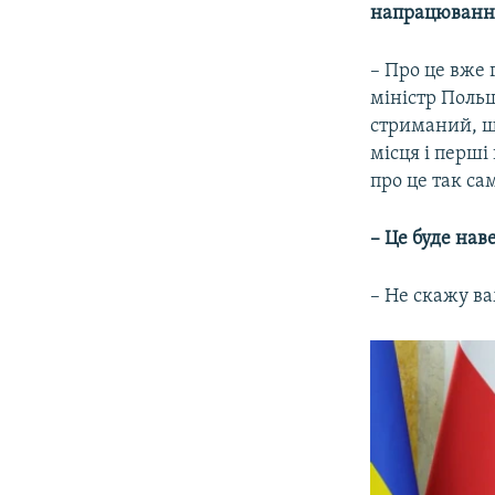
напрацювання 
– Про це вже
міністр Польщ
стриманий, що
місця і перші
про це так са
– Це буде нав
– Не скажу ва