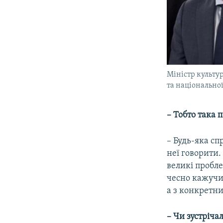
Міністр культу
та національно
– Тобто така 
– Будь-яка сп
неї говорити.
великі пробле
чесно кажучи,
а з конкретни
– Чи зустріча