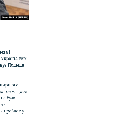
єва і
. Україна теж
анує Польща
о ширшого
по тому, щоби
 це була
 чи
ли проблему