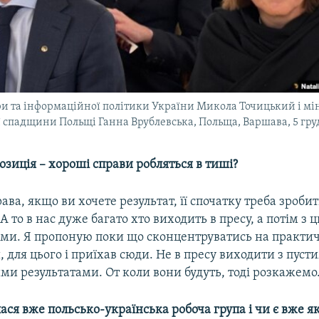
ри та інформаційної політики України Микола Точицький і мі
ї спадщини Польщі Ганна Врублевська, Польща, Варшава, 5 гру
позиція – хороші справи робляться в тиші?
рава, якщо ви хочете результат, її спочатку треба зробит
 А то в нас дуже багато хто виходить в пресу, а потім з 
ми. Я пропоную поки що сконцентруватись на практичн
 для цього і приїхав сюди. Не в пресу виходити з пуст
ми результатами. От коли вони будуть, тоді розкажемо
лася вже польсько-українська робоча група і чи є вже я