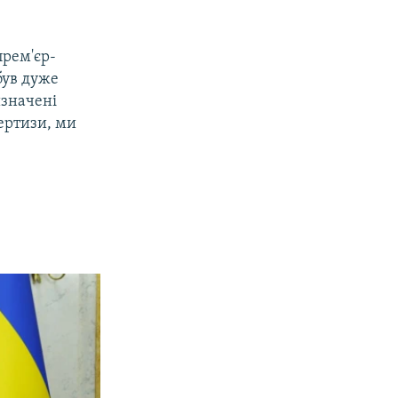
прем'єр-
був дуже
изначені
пертизи, ми