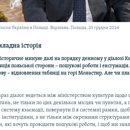
посол України в Польщі. Варшава, Польща, 23 грудня 2024
кладна історія
 історичне минуле далі на порядку денному у діалозі Ки
ція польської сторони – пошукові роботи і ексгумація
ву – відновлення таблиці на горі Монастир. Але чи пл
араз діалог ведеться між міністерством культури щод
ань, не тільки по цих декількох місцях чи пунктах, а 
систему взаємодії, повернути її в системні рамки, щоб
ж інституціями, а не тільки між окремими структурами
, які хочуть проводити пошукові роботи, і щоб ми зня