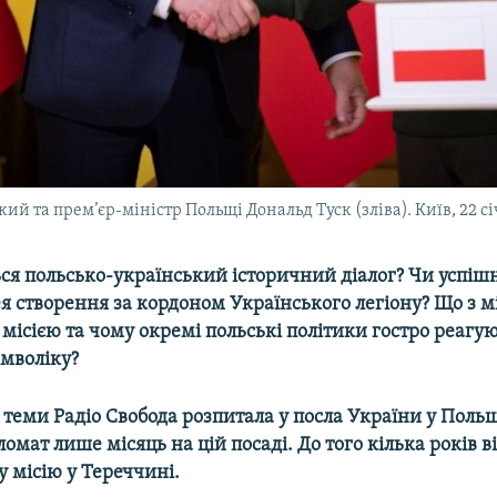
 та прем’єр-міністр Польщі Дональд Туск (зліва). Київ, 22 с
ься польсько-український історичний діалог? Чи успі
ея створення за кордоном Українського легіону? Що з
ісією та чому окремі польські політики гостро реагую
имволіку?
і теми Радіо Свобода розпитала у посла України у Поль
омат лише місяць на цій посаді. До того кілька років 
 місію у Тереччині.