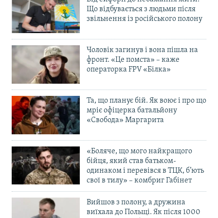
Що відбувається з людьми після
звільнення із російського полону
Чоловік загинув і вона пішла на
фронт. «Це помста» – каже
операторка FPV «Білка»
Та, що планує бій. Як воює і про що
мріє офіцерка батальйону
«Свобода» Маргарита
«Боляче, що мого найкращого
бійця, який став батьком-
одинаком і перевівся в ТЦК, б’ють
свої в тилу» – комбриг Габінет
Вийшов з полону, а дружина
виїхала до Польщі. Як після 1000