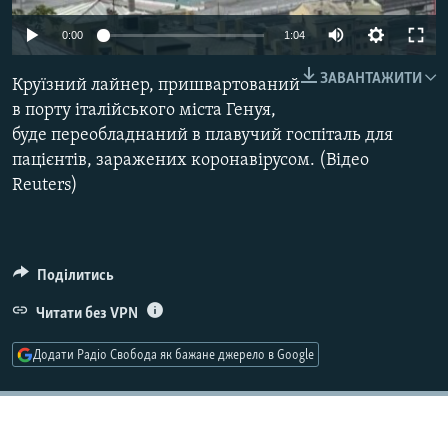
МУЛЬТИМЕДІА
Auto
0:00
1:04
ФОТО
270p
ЗАВАНТАЖИТИ
Круїзний лайнер, пришвартований
СПЕЦПРОЄКТИ
360p
в порту італійського міста Генуя,
ПОДКАСТИ
буде переобладнаний в плавучий госпіталь для
404p
Auto
270p
360p
404p
пацієнтів, заражених коронавірусом. (Відео
1080p
КРИМ РЕАЛІЇ
Reuters)
1080p
РУС
УКР
Поділитись
КТАТ
Читати без VPN
ДОЛУЧАЙСЯ!
Додати Радіо Свобода як бажане джерело в Google