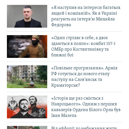
«Я наступив на інтереси багатьох
людей і компаній». Як в Україні
реагують на інтерв’ю Михайла
Федорова
«Один стріляє в себе, а двоє
здаються в полон»: комбат 157-ї
ОМБр про Костянтинівку та
ближні бої
«Повільне прогризання». Армія
РФ готується до нового етапу
наступу на Слов’янськ та
Краматорськ?
«Історія ще раз сміється з
Навроцького». Одним з перших
кавалерів Ордена Білого Орла був
Іван Мазепа
Від ейфорії до небажання жити.