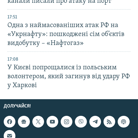
канали писали про атаку на порт
17:51
Одна з наймасованіших атак РФ на
«Укрнафту»: пошкоджені сім об’єктів
видобутку – «Нафтогаз»
17:08
У Києві попрощалися із польським
волонтером, який загинув від удару РФ
у Харкові
ДОЛУЧАЙСЯ!